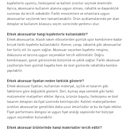
kıyafetlerle uyumlu, fonksiyonel ve kaliteli ürünler seçmek önemlidir.
Ayrıca, aksesuarın kullanım alanına uygun olması, rahatlık ve dayanıklılık
sunması da tercih sebebidir. Farklı mevsimlere ve ortamlara uygun
aksesuarlar seçilerek tarz tamamlanabilir. Ürün açıklamalarında yer alan
detaylar ve kullanım kılavuzu seçim sürecinde yardımcı olur.
Erkek aksesuarlar hangi kıyafetlerle kullanılabilir?
Erkek aksesuarlar, klasik takım elbiselerden günlük spor kombinlere kadar
birçok farklı kıyafetle kullanılabilir. Kemer, çorap, tabanlık gibi aksesuarlar
her türlü stil ile uyum sağlar. Aksesuar seçerken kıyafetin rengine,
dokusuna ve tarzına uygun seçenekler tercih edilmelidir. Doğru
kombinasyon, genel görünümde bütünlük ve şıklık sağlar. Farklı aksesuar
çeşitleriyle hem günlük hayatta hem de özel günlerde rahatlıkla kombin
yapılabilir.
Erkek aksesuar fiyatları neden farklılık gösterir?
Erkek aksesuar fiyatları, kullanılan materyal, işçilik ve tasarım gibi
faktörlere göre değişiklik gösterir. Deri, kumaş veya sentetik gibi farklı
malzemeler maliyetleri etkiler. Ayrıca, ürünün boyutu, fonksiyonu ve özel
tasarım detayları da fiyat üzerinde belirleyicidir. Kaliteli materyallerden
üretilen aksesuarlar genellikle daha uzun ömürlüdür ve bu da fiyatı etkiler.
Fiyat-performans dengesi ve uygun fiyat aralığı sayesinde her bütçeye
uygun seçenekler bulunabilir.
Erkek aksesuar ürünlerinde hangi materyaller tercih edilir?