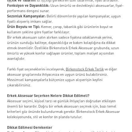
İşçilik ve Tasarım:
El işçiliği gerektiren özel tasarımlar, fiyatı artırabilir.
Fonksiyon ve Dayanıklılık:
Uzun ömürlü ve destekleyici aksesuarlar, fiyat-
performans dengesi sunar.
Sezonluk Kampanyalar:
Belirli dönemlerde yapılan kampanyalar, uygun
fiyatlı alışveriş imkanı sağlar.
Ürün Boyutu ve Tipi:
Kemer, çorap, tabanlık gibi ürünlerin boyut ve
kullanım şekline göre fiyatlar farklılaşır.
Bir erkek aksesuarı satın alırken sadece fiyatına odaklanmak yerine,
ürünün sunduğu kaliteye, dayanıklılığa ve bakım kolaylığına da dikkat
etmek önemlidir. Özellikle Birkenstock Erkek Aksesuar grubunda, uzun
ömürlü ve yüksek konfor sağlayan ürünler, toplam maliyet açısından
avantajlıdır.
Farklı fiyat seçeneklerini inceleyerek,
Birkenstock Erkek Terlik
ve diğer
aksesuar gruplarında ihtiyacınıza en uygun ürünü bulabilirsiniz.
Mevsimsel kampanyalarla bütçenize uygun alışverişin keyfini
çıkarabilirsiniz.
Erkek Aksesuar Seçerken Nelere Dikkat Edilmeli?
Aksesuar seçimi, kişisel tarzı ve günlük ihtiyaçları doğrudan etkileyen
önemli bir karardır. Doğru bir erkek aksesuarı seçmek için, bazı temel
kriterleri göz önünde bulundurmak gerekir. Birkenstock Erkek Aksesuar
koleksiyonunda, stil ve konfor ön planda tutulur.
Dikkat Edilmesi Gerekenler