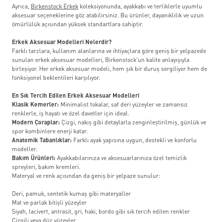
Ayrıca,
Birkenstock Erkek
koleksiyonunda, ayakkabı ve terliklerle uyumlu
aksesuar seçeneklerine göz atabilirsiniz. Bu ürünler, dayanıklılık ve uzun
ömürlülük açısından yüksek standartlara sahiptir.
Erkek Aksesuar Modelleri Nelerdir?
Farklı tarzlara, kullanım alanlarına ve ihtiyaçlara göre geniş bir yelpazede
sunulan erkek aksesuar modelleri, Birkenstock'un kalite anlayışıyla
birleşiyor. Her erkek aksesuar modeli, hem şık bir duruş sergiliyor hem de
fonksiyonel beklentileri karşılıyor.
En Sık Tercih Edilen Erkek Aksesuar Modelleri
Klasik Kemerler:
Minimalist tokalar, saf deri yüzeyler ve zamansız
renklerle, iş hayatı ve özel davetler için ideal.
Modern Çoraplar:
Çizgi, nakış gibi detaylarla zenginleştirilmiş, günlük ve
spor kombinlere enerji katar.
Anatomik Tabanlıklar:
Farklı ayak yapısına uygun, destekli ve konforlu
modeller.
Bakım Ürünleri:
Ayakkabılarınıza ve aksesuarlarınıza özel temizlik
spreyleri, bakım kremleri.
Materyal ve renk açısından da geniş bir yelpaze sunulur:
Deri, pamuk, sentetik kumaş gibi materyaller
Mat ve parlak bitişli yüzeyler
Siyah, lacivert, antrasit, gri, haki, bordo gibi sık tercih edilen renkler
Çizgili veya düz yüzeyler