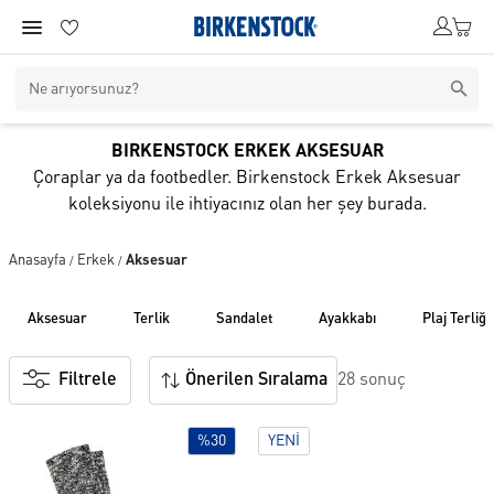
BIRKENSTOCK ERKEK AKSESUAR
Çoraplar ya da footbedler. Birkenstock Erkek Aksesuar
koleksiyonu ile ihtiyacınız olan her şey burada.
Anasayfa
Erkek
Aksesuar
/
/
aksesuar
terli̇k
sandalet
ayakkabi
plaj terli̇ği̇
Filtrele
Önerilen Sıralama
28 sonuç
%30
YENI