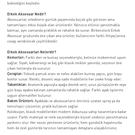
beklediğini keşfedin.
Erkek Aksesuar Nedir?
Aksesuarlar, erkeklerin günlük yaşamında küçük gibi görünen ama
tamamlayıcı etkisi büyük olan ürünlerdir. Yalnızca stilinizi yansıtmakla
kalmaz, aynı zamanda pratiklik ve rahatlık da sunar. Birkenstock Erkek
Aksesuar grubunda öne çıkan ana ürünler, kullanıcının farklı ihtiyaçlarına
cevap verebilecek çeşitliliktedir.
Erkek Aksesuarları Nelerdir?
Kemerler:
Farklı deri ve kumaş seçenekleriyle, belinize mükemmel uyum
sağlar. Siyah, kahverengi ve bej gibi klasik renkler yanında, sezonun öne
çıkan tonlarıyla da sunulur.
Çoraplar:
Yüksek pamuk oranı ve nefes alabilen kumaş yapısı, gün boyu
konfor sunar. Renkli, desenli veya sade modellerle her zevke hitap eder.
Tabanlıklar:
Anatomik yapısıyla ayağa destek verir, uzun yürüyüşlerde veya
gün boyu ayakta kalınan zamanlarda rahatlık sağlar. Farklı ayak tiplerine
uygun alternatifler bulunur.
Bakım Ürünleri:
Ayakkabı ve aksesuarların ömrünü uzatan sprey ya da
temizleyici çözümler, pratik kullanım sağlar.
Koleksiyon, klasik modellerden modern dokunuşa sahip tasarımlara kadar
uzanır. Farklı materyal ve renk seçenekleriyle kişisel zevkinizi yansıtmanıza
yardımcı olur. Her sezon yenilenen ürünlerle, hem gündelik hayatınızda
hem de özel günlerde tarzınızı tamamlayan detaylara ulaşabilirsiniz.