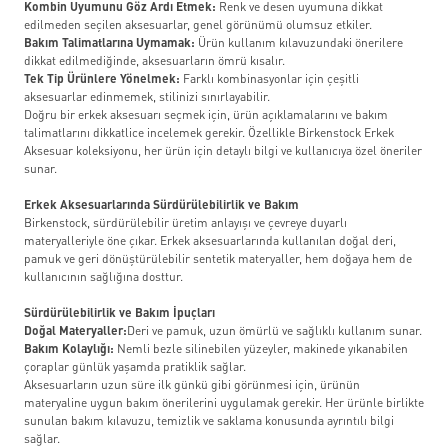
Kombin Uyumunu Göz Ardı Etmek:
Renk ve desen uyumuna dikkat
edilmeden seçilen aksesuarlar, genel görünümü olumsuz etkiler.
Bakım Talimatlarına Uymamak:
Ürün kullanım kılavuzundaki önerilere
dikkat edilmediğinde, aksesuarların ömrü kısalır.
Tek Tip Ürünlere Yönelmek:
Farklı kombinasyonlar için çeşitli
aksesuarlar edinmemek, stilinizi sınırlayabilir.
Doğru bir erkek aksesuarı seçmek için, ürün açıklamalarını ve bakım
talimatlarını dikkatlice incelemek gerekir. Özellikle Birkenstock Erkek
Aksesuar koleksiyonu, her ürün için detaylı bilgi ve kullanıcıya özel öneriler
sunar.
Erkek Aksesuarlarında Sürdürülebilirlik ve Bakım
Birkenstock, sürdürülebilir üretim anlayışı ve çevreye duyarlı
materyalleriyle öne çıkar. Erkek aksesuarlarında kullanılan doğal deri,
pamuk ve geri dönüştürülebilir sentetik materyaller, hem doğaya hem de
kullanıcının sağlığına dosttur.
Sürdürülebilirlik ve Bakım İpuçları
Doğal Materyaller:
Deri ve pamuk, uzun ömürlü ve sağlıklı kullanım sunar.
Bakım Kolaylığı:
Nemli bezle silinebilen yüzeyler, makinede yıkanabilen
çoraplar günlük yaşamda pratiklik sağlar.
Aksesuarların uzun süre ilk günkü gibi görünmesi için, ürünün
materyaline uygun bakım önerilerini uygulamak gerekir. Her ürünle birlikte
sunulan bakım kılavuzu, temizlik ve saklama konusunda ayrıntılı bilgi
sağlar.