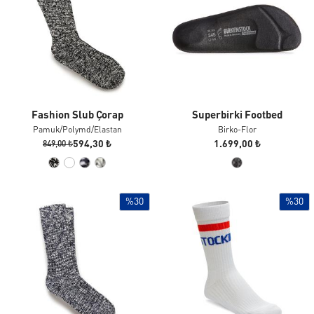
Fashion Slub Çorap
Superbirki Footbed
Pamuk/polymd/elastan
Birko-Flor
594,30 ₺
1.699,00 ₺
849,00 ₺
%30
%30