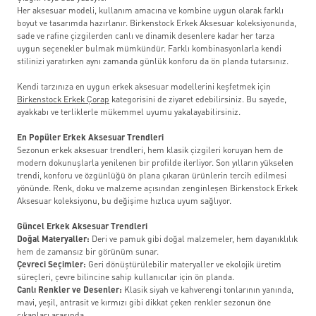
Her aksesuar modeli, kullanım amacına ve kombine uygun olarak farklı
boyut ve tasarımda hazırlanır. Birkenstock Erkek Aksesuar koleksiyonunda,
sade ve rafine çizgilerden canlı ve dinamik desenlere kadar her tarza
uygun seçenekler bulmak mümkündür. Farklı kombinasyonlarla kendi
stilinizi yaratırken aynı zamanda günlük konforu da ön planda tutarsınız.
Kendi tarzınıza en uygun erkek aksesuar modellerini keşfetmek için
Birkenstock Erkek Çorap
kategorisini de ziyaret edebilirsiniz. Bu sayede,
ayakkabı ve terliklerle mükemmel uyumu yakalayabilirsiniz.
En Popüler Erkek Aksesuar Trendleri
Sezonun erkek aksesuar trendleri, hem klasik çizgileri koruyan hem de
modern dokunuşlarla yenilenen bir profilde ilerliyor. Son yılların yükselen
trendi, konforu ve özgünlüğü ön plana çıkaran ürünlerin tercih edilmesi
yönünde. Renk, doku ve malzeme açısından zenginleşen Birkenstock Erkek
Aksesuar koleksiyonu, bu değişime hızlıca uyum sağlıyor.
Güncel Erkek Aksesuar Trendleri
Doğal Materyaller:
Deri ve pamuk gibi doğal malzemeler, hem dayanıklılık
hem de zamansız bir görünüm sunar.
Çevreci Seçimler:
Geri dönüştürülebilir materyaller ve ekolojik üretim
süreçleri, çevre bilincine sahip kullanıcılar için ön planda.
Canlı Renkler ve Desenler:
Klasik siyah ve kahverengi tonlarının yanında,
mavi, yeşil, antrasit ve kırmızı gibi dikkat çeken renkler sezonun öne