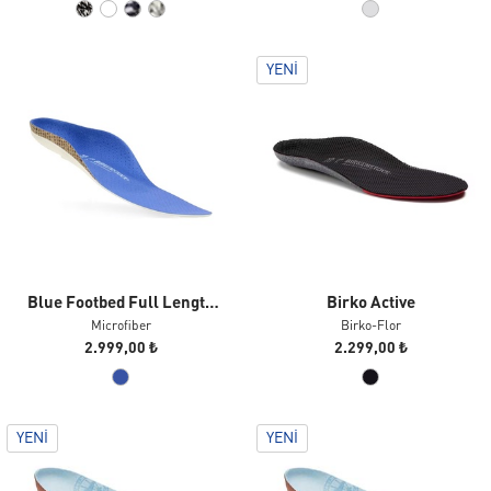
YENI
Blue Footbed Full Length
Birko Active
For Sneakers Mf
Microfiber
Birko-Flor
2.999,00 ₺
2.299,00 ₺
YENI
YENI