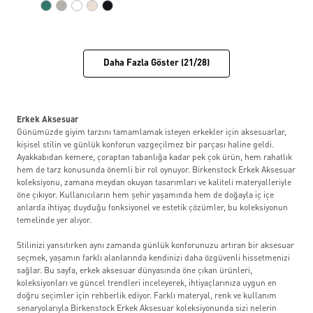
Daha Fazla Göster (21/28)
Erkek Aksesuar
Günümüzde giyim tarzını tamamlamak isteyen erkekler için aksesuarlar,
kişisel stilin ve günlük konforun vazgeçilmez bir parçası haline geldi.
Ayakkabıdan kemere, çoraptan tabanlığa kadar pek çok ürün, hem rahatlık
hem de tarz konusunda önemli bir rol oynuyor. Birkenstock Erkek Aksesuar
koleksiyonu, zamana meydan okuyan tasarımları ve kaliteli materyalleriyle
öne çıkıyor. Kullanıcıların hem şehir yaşamında hem de doğayla iç içe
anlarda ihtiyaç duyduğu fonksiyonel ve estetik çözümler, bu koleksiyonun
temelinde yer alıyor.
Stilinizi yansıtırken aynı zamanda günlük konforunuzu artıran bir aksesuar
seçmek, yaşamın farklı alanlarında kendinizi daha özgüvenli hissetmenizi
sağlar. Bu sayfa, erkek aksesuar dünyasında öne çıkan ürünleri,
koleksiyonları ve güncel trendleri inceleyerek, ihtiyaçlarınıza uygun en
doğru seçimler için rehberlik ediyor. Farklı materyal, renk ve kullanım
senaryolarıyla Birkenstock Erkek Aksesuar koleksiyonunda sizi nelerin