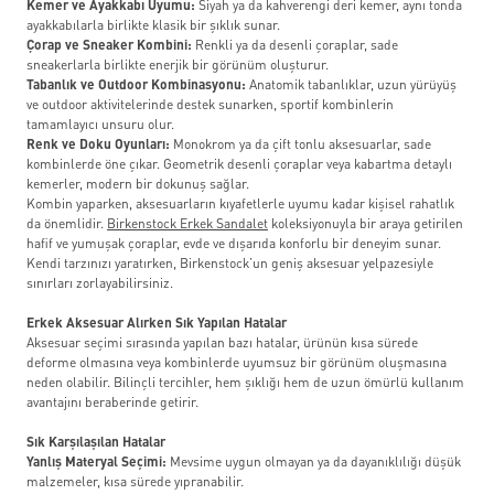
Kemer ve Ayakkabı Uyumu:
Siyah ya da kahverengi deri kemer, aynı tonda
ayakkabılarla birlikte klasik bir şıklık sunar.
Çorap ve Sneaker Kombini:
Renkli ya da desenli çoraplar, sade
sneakerlarla birlikte enerjik bir görünüm oluşturur.
Tabanlık ve Outdoor Kombinasyonu:
Anatomik tabanlıklar, uzun yürüyüş
ve outdoor aktivitelerinde destek sunarken, sportif kombinlerin
tamamlayıcı unsuru olur.
Renk ve Doku Oyunları:
Monokrom ya da çift tonlu aksesuarlar, sade
kombinlerde öne çıkar. Geometrik desenli çoraplar veya kabartma detaylı
kemerler, modern bir dokunuş sağlar.
Kombin yaparken, aksesuarların kıyafetlerle uyumu kadar kişisel rahatlık
da önemlidir.
Birkenstock Erkek Sandalet
koleksiyonuyla bir araya getirilen
hafif ve yumuşak çoraplar, evde ve dışarıda konforlu bir deneyim sunar.
Kendi tarzınızı yaratırken, Birkenstock’un geniş aksesuar yelpazesiyle
sınırları zorlayabilirsiniz.
Erkek Aksesuar Alırken Sık Yapılan Hatalar
Aksesuar seçimi sırasında yapılan bazı hatalar, ürünün kısa sürede
deforme olmasına veya kombinlerde uyumsuz bir görünüm oluşmasına
neden olabilir. Bilinçli tercihler, hem şıklığı hem de uzun ömürlü kullanım
avantajını beraberinde getirir.
Sık Karşılaşılan Hatalar
Yanlış Materyal Seçimi:
Mevsime uygun olmayan ya da dayanıklılığı düşük
malzemeler, kısa sürede yıpranabilir.