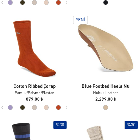
YENI
Cotton Ribbed Çorap
Blue Footbed Heels Nu
Pamuk/polymd/elastan
Nubuk Leather
879,00 ₺
2.299,00 ₺
%30
%30