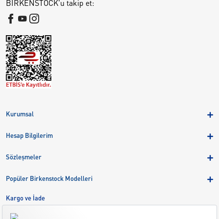
BIRKENSTOCK'u takip et:
Kurumsal
Hakkımızda
Hesap Bilgilerim
Kampanyalar
Üye Girişi
Birkenstock Group
Sözleşmeler
Sepetim
Mağazalar
KVKK
Sipariş Takibi
Popüler Birkenstock Modelleri
Kariyer
Çerezler
Adreslerim
Arizona
Kargo ve İade
Kargo ve İade
Eva
Çerez Tercihlerini Yönetin
Bize Ulaşın