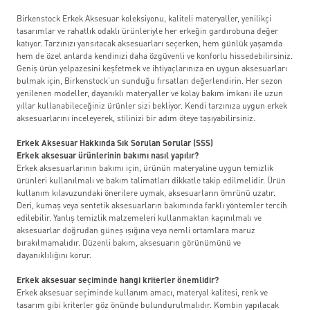
Birkenstock Erkek Aksesuar koleksiyonu, kaliteli materyaller, yenilikçi
tasarımlar ve rahatlık odaklı ürünleriyle her erkeğin gardırobuna değer
katıyor. Tarzınızı yansıtacak aksesuarları seçerken, hem günlük yaşamda
hem de özel anlarda kendinizi daha özgüvenli ve konforlu hissedebilirsiniz.
Geniş ürün yelpazesini keşfetmek ve ihtiyaçlarınıza en uygun aksesuarları
bulmak için, Birkenstock’un sunduğu fırsatları değerlendirin. Her sezon
yenilenen modeller, dayanıklı materyaller ve kolay bakım imkanı ile uzun
yıllar kullanabileceğiniz ürünler sizi bekliyor. Kendi tarzınıza uygun erkek
aksesuarlarını inceleyerek, stilinizi bir adım öteye taşıyabilirsiniz.
Erkek Aksesuar Hakkında Sık Sorulan Sorular (SSS)
Erkek aksesuar ürünlerinin bakımı nasıl yapılır?
Erkek aksesuarlarının bakımı için, ürünün materyaline uygun temizlik
ürünleri kullanılmalı ve bakım talimatları dikkatle takip edilmelidir. Ürün
kullanım kılavuzundaki önerilere uymak, aksesuarların ömrünü uzatır.
Deri, kumaş veya sentetik aksesuarların bakımında farklı yöntemler tercih
edilebilir. Yanlış temizlik malzemeleri kullanmaktan kaçınılmalı ve
aksesuarlar doğrudan güneş ışığına veya nemli ortamlara maruz
bırakılmamalıdır. Düzenli bakım, aksesuarın görünümünü ve
dayanıklılığını korur.
Erkek aksesuar seçiminde hangi kriterler önemlidir?
Erkek aksesuar seçiminde kullanım amacı, materyal kalitesi, renk ve
tasarım gibi kriterler göz önünde bulundurulmalıdır. Kombin yapılacak