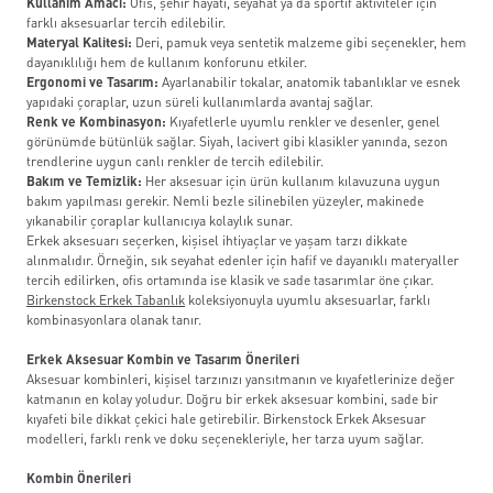
Kullanım Amacı:
Ofis, şehir hayatı, seyahat ya da sportif aktiviteler için
farklı aksesuarlar tercih edilebilir.
Materyal Kalitesi:
Deri, pamuk veya sentetik malzeme gibi seçenekler, hem
dayanıklılığı hem de kullanım konforunu etkiler.
Ergonomi ve Tasarım:
Ayarlanabilir tokalar, anatomik tabanlıklar ve esnek
yapıdaki çoraplar, uzun süreli kullanımlarda avantaj sağlar.
Renk ve Kombinasyon:
Kıyafetlerle uyumlu renkler ve desenler, genel
görünümde bütünlük sağlar. Siyah, lacivert gibi klasikler yanında, sezon
trendlerine uygun canlı renkler de tercih edilebilir.
Bakım ve Temizlik:
Her aksesuar için ürün kullanım kılavuzuna uygun
bakım yapılması gerekir. Nemli bezle silinebilen yüzeyler, makinede
yıkanabilir çoraplar kullanıcıya kolaylık sunar.
Erkek aksesuarı seçerken, kişisel ihtiyaçlar ve yaşam tarzı dikkate
alınmalıdır. Örneğin, sık seyahat edenler için hafif ve dayanıklı materyaller
tercih edilirken, ofis ortamında ise klasik ve sade tasarımlar öne çıkar.
Birkenstock Erkek Tabanlık
koleksiyonuyla uyumlu aksesuarlar, farklı
kombinasyonlara olanak tanır.
Erkek Aksesuar Kombin ve Tasarım Önerileri
Aksesuar kombinleri, kişisel tarzınızı yansıtmanın ve kıyafetlerinize değer
katmanın en kolay yoludur. Doğru bir erkek aksesuar kombini, sade bir
kıyafeti bile dikkat çekici hale getirebilir. Birkenstock Erkek Aksesuar
modelleri, farklı renk ve doku seçenekleriyle, her tarza uyum sağlar.
Kombin Önerileri