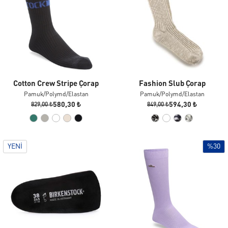
Cotton Crew Stripe Çorap
Fashion Slub Çorap
Pamuk/polymd/elastan
Pamuk/polymd/elastan
580,30 ₺
594,30 ₺
829,00 ₺
849,00 ₺
YENI
%30