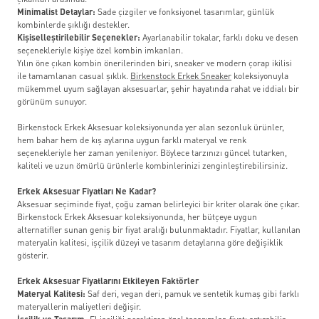
çıkanları arasında.
Minimalist Detaylar:
Sade çizgiler ve fonksiyonel tasarımlar, günlük
kombinlerde şıklığı destekler.
Kişiselleştirilebilir Seçenekler:
Ayarlanabilir tokalar, farklı doku ve desen
seçenekleriyle kişiye özel kombin imkanları.
Yılın öne çıkan kombin önerilerinden biri, sneaker ve modern çorap ikilisi
ile tamamlanan casual şıklık.
Birkenstock Erkek Sneaker
koleksiyonuyla
mükemmel uyum sağlayan aksesuarlar, şehir hayatında rahat ve iddialı bir
görünüm sunuyor.
Birkenstock Erkek Aksesuar koleksiyonunda yer alan sezonluk ürünler,
hem bahar hem de kış aylarına uygun farklı materyal ve renk
seçenekleriyle her zaman yenileniyor. Böylece tarzınızı güncel tutarken,
kaliteli ve uzun ömürlü ürünlerle kombinlerinizi zenginleştirebilirsiniz.
Erkek Aksesuar Fiyatları Ne Kadar?
Aksesuar seçiminde fiyat, çoğu zaman belirleyici bir kriter olarak öne çıkar.
Birkenstock Erkek Aksesuar koleksiyonunda, her bütçeye uygun
alternatifler sunan geniş bir fiyat aralığı bulunmaktadır. Fiyatlar, kullanılan
materyalin kalitesi, işçilik düzeyi ve tasarım detaylarına göre değişiklik
gösterir.
Erkek Aksesuar Fiyatlarını Etkileyen Faktörler
Materyal Kalitesi:
Saf deri, vegan deri, pamuk ve sentetik kumaş gibi farklı
materyallerin maliyetleri değişir.