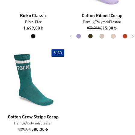
Birko Classic
Cotton Ribbed Çorap
Birko-Flor
Pamuk/polymd/elastan
1.699,00 ₺
615,30 ₺
879,00 ₺
%30
Cotton Crew Stripe Çorap
Pamuk/polymd/elastan
580,30 ₺
829,00 ₺