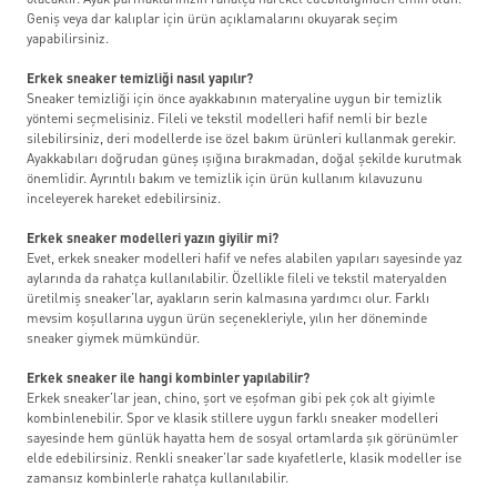
olacaktır. Ayak parmaklarınızın rahatça hareket edebildiğinden emin olun.
Geniş veya dar kalıplar için ürün açıklamalarını okuyarak seçim
yapabilirsiniz.
Erkek sneaker temizliği nasıl yapılır?
Sneaker temizliği için önce ayakkabının materyaline uygun bir temizlik
yöntemi seçmelisiniz. Fileli ve tekstil modelleri hafif nemli bir bezle
silebilirsiniz, deri modellerde ise özel bakım ürünleri kullanmak gerekir.
Ayakkabıları doğrudan güneş ışığına bırakmadan, doğal şekilde kurutmak
önemlidir. Ayrıntılı bakım ve temizlik için ürün kullanım kılavuzunu
inceleyerek hareket edebilirsiniz.
Erkek sneaker modelleri yazın giyilir mi?
Evet, erkek sneaker modelleri hafif ve nefes alabilen yapıları sayesinde yaz
aylarında da rahatça kullanılabilir. Özellikle fileli ve tekstil materyalden
üretilmiş sneaker’lar, ayakların serin kalmasına yardımcı olur. Farklı
mevsim koşullarına uygun ürün seçenekleriyle, yılın her döneminde
sneaker giymek mümkündür.
Erkek sneaker ile hangi kombinler yapılabilir?
Erkek sneaker’lar jean, chino, şort ve eşofman gibi pek çok alt giyimle
kombinlenebilir. Spor ve klasik stillere uygun farklı sneaker modelleri
sayesinde hem günlük hayatta hem de sosyal ortamlarda şık görünümler
elde edebilirsiniz. Renkli sneaker’lar sade kıyafetlerle, klasik modeller ise
zamansız kombinlerle rahatça kullanılabilir.