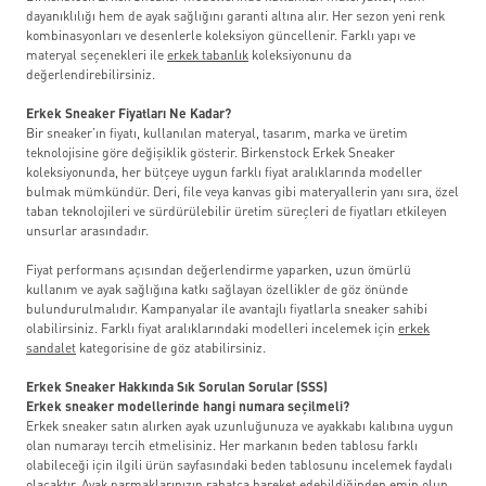
dayanıklılığı hem de ayak sağlığını garanti altına alır. Her sezon yeni renk
kombinasyonları ve desenlerle koleksiyon güncellenir. Farklı yapı ve
materyal seçenekleri ile
erkek tabanlık
koleksiyonunu da
değerlendirebilirsiniz.
Erkek Sneaker Fiyatları Ne Kadar?
Bir sneaker’ın fiyatı, kullanılan materyal, tasarım, marka ve üretim
teknolojisine göre değişiklik gösterir. Birkenstock Erkek Sneaker
koleksiyonunda, her bütçeye uygun farklı fiyat aralıklarında modeller
bulmak mümkündür. Deri, file veya kanvas gibi materyallerin yanı sıra, özel
taban teknolojileri ve sürdürülebilir üretim süreçleri de fiyatları etkileyen
unsurlar arasındadır.
Fiyat performans açısından değerlendirme yaparken, uzun ömürlü
kullanım ve ayak sağlığına katkı sağlayan özellikler de göz önünde
bulundurulmalıdır. Kampanyalar ile avantajlı fiyatlarla sneaker sahibi
olabilirsiniz. Farklı fiyat aralıklarındaki modelleri incelemek için
erkek
sandalet
kategorisine de göz atabilirsiniz.
Erkek Sneaker Hakkında Sık Sorulan Sorular (SSS)
Erkek sneaker modellerinde hangi numara seçilmeli?
Erkek sneaker satın alırken ayak uzunluğunuza ve ayakkabı kalıbına uygun
olan numarayı tercih etmelisiniz. Her markanın beden tablosu farklı
olabileceği için ilgili ürün sayfasındaki beden tablosunu incelemek faydalı