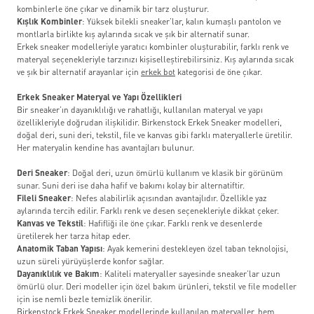
kombinlerle öne çıkar ve dinamik bir tarz oluşturur.
Kışlık Kombinler
: Yüksek bilekli sneaker’lar, kalın kumaşlı pantolon ve
montlarla birlikte kış aylarında sıcak ve şık bir alternatif sunar.
Erkek sneaker modelleriyle yaratıcı kombinler oluşturabilir, farklı renk ve
materyal seçenekleriyle tarzınızı kişiselleştirebilirsiniz. Kış aylarında sıcak
ve şık bir alternatif arayanlar için
erkek bot
kategorisi de öne çıkar.
Erkek Sneaker Materyal ve Yapı Özellikleri
Bir sneaker’ın dayanıklılığı ve rahatlığı, kullanılan materyal ve yapı
özellikleriyle doğrudan ilişkilidir. Birkenstock Erkek Sneaker modelleri,
doğal deri, suni deri, tekstil, file ve kanvas gibi farklı materyallerle üretilir.
Her materyalin kendine has avantajları bulunur.
Deri Sneaker
: Doğal deri, uzun ömürlü kullanım ve klasik bir görünüm
sunar. Suni deri ise daha hafif ve bakımı kolay bir alternatiftir.
Fileli Sneaker
: Nefes alabilirlik açısından avantajlıdır. Özellikle yaz
aylarında tercih edilir. Farklı renk ve desen seçenekleriyle dikkat çeker.
Kanvas ve Tekstil
: Hafifliği ile öne çıkar. Farklı renk ve desenlerde
üretilerek her tarza hitap eder.
Anatomik Taban Yapısı
: Ayak kemerini destekleyen özel taban teknolojisi,
uzun süreli yürüyüşlerde konfor sağlar.
Dayanıklılık ve Bakım
: Kaliteli materyaller sayesinde sneaker’lar uzun
ömürlü olur. Deri modeller için özel bakım ürünleri, tekstil ve file modeller
için ise nemli bezle temizlik önerilir.
Birkenstock Erkek Sneaker modellerinde kullanılan materyaller, hem