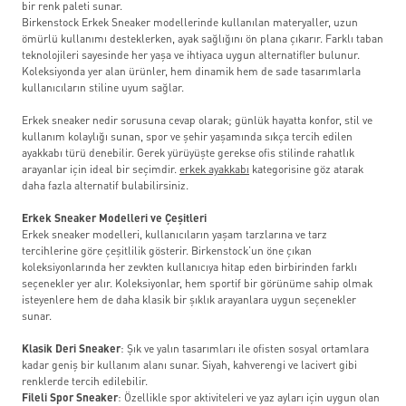
bir renk paleti sunar.
Birkenstock Erkek Sneaker modellerinde kullanılan materyaller, uzun
ömürlü kullanımı desteklerken, ayak sağlığını ön plana çıkarır. Farklı taban
teknolojileri sayesinde her yaşa ve ihtiyaca uygun alternatifler bulunur.
Koleksiyonda yer alan ürünler, hem dinamik hem de sade tasarımlarla
kullanıcıların stiline uyum sağlar.
Erkek sneaker nedir sorusuna cevap olarak; günlük hayatta konfor, stil ve
kullanım kolaylığı sunan, spor ve şehir yaşamında sıkça tercih edilen
ayakkabı türü denebilir. Gerek yürüyüşte gerekse ofis stilinde rahatlık
arayanlar için ideal bir seçimdir.
erkek ayakkabı
kategorisine göz atarak
daha fazla alternatif bulabilirsiniz.
Erkek Sneaker Modelleri ve Çeşitleri
Erkek sneaker modelleri, kullanıcıların yaşam tarzlarına ve tarz
tercihlerine göre çeşitlilik gösterir. Birkenstock’un öne çıkan
koleksiyonlarında her zevkten kullanıcıya hitap eden birbirinden farklı
seçenekler yer alır. Koleksiyonlar, hem sportif bir görünüme sahip olmak
isteyenlere hem de daha klasik bir şıklık arayanlara uygun seçenekler
sunar.
Klasik Deri Sneaker
: Şık ve yalın tasarımları ile ofisten sosyal ortamlara
kadar geniş bir kullanım alanı sunar. Siyah, kahverengi ve lacivert gibi
renklerde tercih edilebilir.
Fileli Spor Sneaker
: Özellikle spor aktiviteleri ve yaz ayları için uygun olan