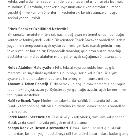
koleksiyonlarda, hem sade hem de iddialı tasarımları bir arada bulmak
mümkün. Bu sayfada, sneaker dünyasının öne çıkan detaylarını, model
çeşitliliğini ve kombin önerilerini keşfederek, kendi stilinize en uygun
seçimi yapabilirsiniz.
Erkek Sneaker Özellikleri Nelerdir?
Bir sneaker modelinin öne çıkmasını sağlayan en temel unsur, sunduğu
konfor ve fonksiyonellik olur. Birkenstock Erkek Sneaker modelleri, şehir
yaşamının temposuna ayak uydurabilmek için özel olarak geliştirilmiş
teknik yapılar barındırır. Ergonomik tabanlar, gün boyu süren rahatlığı
desteklerken, nefes alabilen materyaller ayak sağlığınızı ön plana alır.
Nefes Alabilen Materyaller
: File, tekstil veya pamuklu kumaş gibi
materyaller sayesinde ayaklarınız gün boyu serin kalır. Özellikle yaz
aylarında fileli sneaker modelleri, terlemeyi minimuma indirir.
Anatomik Taban Desteği
: Birkenstock’un özgün ayak anatomisine uygun
taban teknolojisi, uzun yürüyüşlerde yorgunluğu azaltır, ayak kemerini ve
topuğunu destekler.
Hafif ve Esnek Yapı
: Modern sneakerlarda hafiflik ön planda tutulur.
Günlük tempoda ağırlık hissini ortadan kaldıran, esnek tabanlı modeller
tercih edilir.
Farklı Model Seçenekleri
: Düşük ve yüksek bilekli, düz veya kalın tabanlı,
klasik ya da sportif tarzda pek çok model bulunur.
Zengin Renk ve Desen Alternatifleri
: Beyaz, siyah, lacivert gibi klasik
tonlardan, kırmızı, yeşil, pastel veya çift tonlu özel tasarımlara kadar geniş