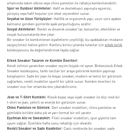
ortamında takım elbise veya chino pantolon ile rahatça kombinlenebilir.
Spor ve Outdoor Aktiviteler
: Hafif ve destekleyici yapısıyla egzersiz,
yürüyüş veya hafif koşular için ideal seçenekler sunar.
Seyahat ve Uzun Yürüyüşler
: Hafiflik ve ergonomik yapı, uzun süre ayakta
kalmanız gereken günlerde ayak yorgunluğunu azaltır.
Sosyal Aktiviteler
: Renkli ve dinamik sneaker’lar, konserler, etkinlikler ve
sosyal buluşmalarda öne çıkar.
Bir sneaker ile kombinlenen kıyafetlerin çeşitliliği, bu ayakkabıları modanın
vazgeçilmezi haline getirir. Konforu birinci planda tutanlar için
erkek terlik
koleksiyonunu da değerlendirmek fayda sağlar.
Erkek Sneaker Tasarım ve Kombin Önerileri
Kendi stilinizi yaratırken sneaker seçimi büyük rol oynar. Birkenstock Erkek
Sneaker koleksiyonu, farklı tarzları bir araya getirerek kombin yapmayı
kolaylaştırır. Sade bir jean ile beyaz sneaker, modern ve temiz bir görünüm
sağlarken, renkli modeller sportif bir şıklık sunar. Kombin önerileri ile
sneaker’ınızı her ortamda öne çıkarabilirsiniz.
Jean ve T-Shirt Kombini
: Klasik beyaz veya siyah sneaker ile düz renk bir
t-shirt ve jean, şehirli ve enerjik bir görünüm sunar.
Chino Pantolon ve Gömlek
: Deri sneaker modelleri, chino pantolon ve
gömlekle birlikte daha şık ve yarı-formal bir stil yaratır.
Eşofman Altı ve Sweatshirt
: Fileli sneaker modelleri, spor giyimle tam
uyum sağlar. Özellikle hafta sonu rahatlığı için idealdir.
Renkli Sneaker ve Sade Kıyafetler
: Canlı renklerde bir sneaker, sade