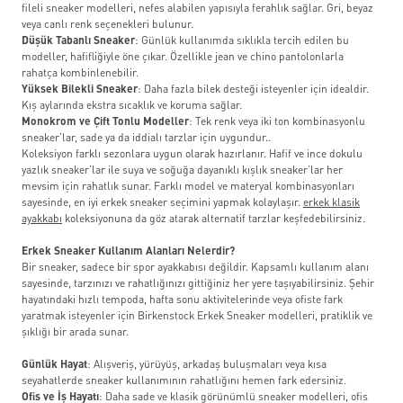
fileli sneaker modelleri, nefes alabilen yapısıyla ferahlık sağlar. Gri, beyaz
veya canlı renk seçenekleri bulunur.
Düşük Tabanlı Sneaker
: Günlük kullanımda sıklıkla tercih edilen bu
modeller, hafifliğiyle öne çıkar. Özellikle jean ve chino pantolonlarla
rahatça kombinlenebilir.
Yüksek Bilekli Sneaker
: Daha fazla bilek desteği isteyenler için idealdir.
Kış aylarında ekstra sıcaklık ve koruma sağlar.
Monokrom ve Çift Tonlu Modeller
: Tek renk veya iki ton kombinasyonlu
sneaker’lar, sade ya da iddialı tarzlar için uygundur..
Koleksiyon farklı sezonlara uygun olarak hazırlanır. Hafif ve ince dokulu
yazlık sneaker’lar ile suya ve soğuğa dayanıklı kışlık sneaker’lar her
mevsim için rahatlık sunar. Farklı model ve materyal kombinasyonları
sayesinde, en iyi erkek sneaker seçimini yapmak kolaylaşır.
erkek klasik
ayakkabı
koleksiyonuna da göz atarak alternatif tarzlar keşfedebilirsiniz.
Erkek Sneaker Kullanım Alanları Nelerdir?
Bir sneaker, sadece bir spor ayakkabısı değildir. Kapsamlı kullanım alanı
sayesinde, tarzınızı ve rahatlığınızı gittiğiniz her yere taşıyabilirsiniz. Şehir
hayatındaki hızlı tempoda, hafta sonu aktivitelerinde veya ofiste fark
yaratmak isteyenler için Birkenstock Erkek Sneaker modelleri, pratiklik ve
şıklığı bir arada sunar.
Günlük Hayat
: Alışveriş, yürüyüş, arkadaş buluşmaları veya kısa
seyahatlerde sneaker kullanımının rahatlığını hemen fark edersiniz.
Ofis ve İş Hayatı
: Daha sade ve klasik görünümlü sneaker modelleri, ofis