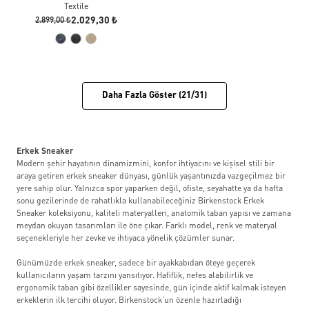
Textile
2.029,30 ₺
2.899,00 ₺
Daha Fazla Göster (21/31)
Erkek Sneaker
Modern şehir hayatının dinamizmini, konfor ihtiyacını ve kişisel stili bir
araya getiren erkek sneaker dünyası, günlük yaşantınızda vazgeçilmez bir
yere sahip olur. Yalnızca spor yaparken değil, ofiste, seyahatte ya da hafta
sonu gezilerinde de rahatlıkla kullanabileceğiniz Birkenstock Erkek
Sneaker koleksiyonu, kaliteli materyalleri, anatomik taban yapısı ve zamana
meydan okuyan tasarımları ile öne çıkar. Farklı model, renk ve materyal
seçenekleriyle her zevke ve ihtiyaca yönelik çözümler sunar.
Günümüzde erkek sneaker, sadece bir ayakkabıdan öteye geçerek
kullanıcıların yaşam tarzını yansıtıyor. Hafiflik, nefes alabilirlik ve
ergonomik taban gibi özellikler sayesinde, gün içinde aktif kalmak isteyen
erkeklerin ilk tercihi oluyor. Birkenstock’un özenle hazırladığı