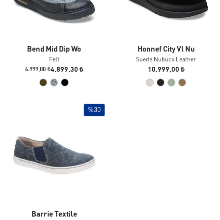
Bend Mid Dip Wo
Honnef City Vl Nu
Felt
Suede Nubuck Leather
4.899,30 ₺
10.999,00 ₺
6.999,00 ₺
%30
Barrie Textile