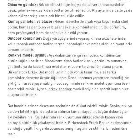
Chino ve gömlek:
Şık bir ofis stili için bej ya da lacivert chino pantolon,
beyaz gömlek ve klasik deri botlar tercih edilebilir. Kış aylarında palto ya da
kaban eklenerek şık ve sıcak bir stil elde edilir.
Kumaş pantolon ve blazer:
Resmi davetlerde siyah veya koyu renkli süet
botlar, kumaş pantolon ve blazer ceketle kombinlenebilir. Bu görünüm,
hem profesyonel hem de sofistike bir etki yaratır.
Outdoor kombinler:
Doğa yürüyüşlerinde veya açık hava aktivitelerinde,
kalın tabanlı outdoor botlar, termal pantolonlar ve nefes alabilen montlarla
tamamlanabilir.
Renk ve model uyumu:
Ayakkabınızın rengi ve modeli, kombininizin
bütünlüğünü belirler. Monokrom siyah botlar klasik görünüm sunarken,
çift tonlu ya da kabartmalı modeller modern tarzınızı ön plana çıkarır.
Birkenstock Erkek Bot modellerinin çok yönlü tasarımı, size farklı
kombinler deneme özgürlüğü tanır. Kendi tarzınızı yaratırken rahatlığı ve
şıklığı bir arada yaşamak için bot seçiminde renk ve model uyumuna özen
gösterebilirsiniz. Ayrıca,
erkek sneaker
modelleriyle de sportif kombinler
oluşturabilirsiniz.
Bot kombinlerinde aksesuar seçimine de dikkat edebilirsiniz. Şapka, atkı ya
da deri bileklik gibi detaylarla stilinizi tamamlayabilir, özgün dokunuşlar
ekleyebilirsiniz. Kış aylarında renk uyumuna dikkat ederek kaban veya
paltoyla bütünlük yakalayabilirsiniz. Birkenstock Erkek Bot koleksiyonunun
sunduğu çeşitlilik, gardırobunuzu zenginleştirir ve stilinizi bir adım öne
taşır.