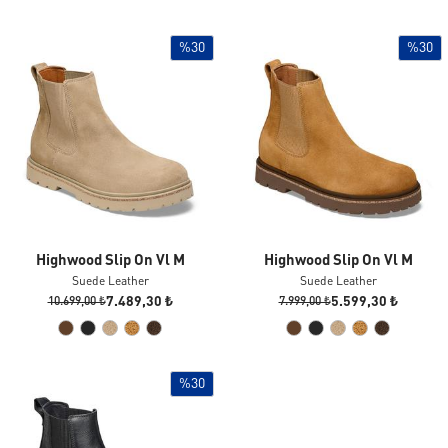
%30
%30
Highwood Slip On Vl M
Highwood Slip On Vl M
Suede Leather
Suede Leather
7.489,30 ₺
5.599,30 ₺
10.699,00 ₺
7.999,00 ₺
%30