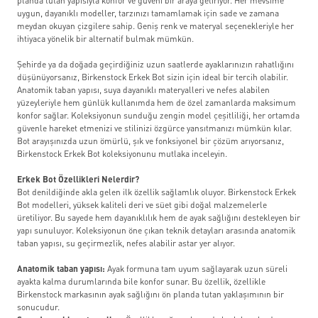
planda tutan yapısıyla konfor ve güveni bir araya getiriyor. Her mevsime
uygun, dayanıklı modeller, tarzınızı tamamlamak için sade ve zamana
meydan okuyan çizgilere sahip. Geniş renk ve materyal seçenekleriyle her
ihtiyaca yönelik bir alternatif bulmak mümkün.
Şehirde ya da doğada geçirdiğiniz uzun saatlerde ayaklarınızın rahatlığını
düşünüyorsanız, Birkenstock Erkek Bot sizin için ideal bir tercih olabilir.
Anatomik taban yapısı, suya dayanıklı materyalleri ve nefes alabilen
yüzeyleriyle hem günlük kullanımda hem de özel zamanlarda maksimum
konfor sağlar. Koleksiyonun sunduğu zengin model çeşitliliği, her ortamda
güvenle hareket etmenizi ve stilinizi özgürce yansıtmanızı mümkün kılar.
Bot arayışınızda uzun ömürlü, şık ve fonksiyonel bir çözüm arıyorsanız,
Birkenstock Erkek Bot koleksiyonunu mutlaka inceleyin.
Erkek Bot Özellikleri Nelerdir?
Bot denildiğinde akla gelen ilk özellik sağlamlık oluyor. Birkenstock Erkek
Bot modelleri, yüksek kaliteli deri ve süet gibi doğal malzemelerle
üretiliyor. Bu sayede hem dayanıklılık hem de ayak sağlığını destekleyen bir
yapı sunuluyor. Koleksiyonun öne çıkan teknik detayları arasında anatomik
taban yapısı, su geçirmezlik, nefes alabilir astar yer alıyor.
Anatomik taban yapısı:
Ayak formuna tam uyum sağlayarak uzun süreli
ayakta kalma durumlarında bile konfor sunar. Bu özellik, özellikle
Birkenstock markasının ayak sağlığını ön planda tutan yaklaşımının bir
sonucudur.