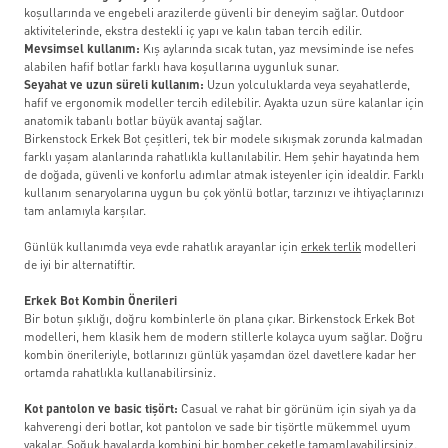
koşullarında ve engebeli arazilerde güvenli bir deneyim sağlar. Outdoor
aktivitelerinde, ekstra destekli iç yapı ve kalın taban tercih edilir.
Mevsimsel kullanım:
Kış aylarında sıcak tutan, yaz mevsiminde ise nefes
alabilen hafif botlar farklı hava koşullarına uygunluk sunar.
Seyahat ve uzun süreli kullanım:
Uzun yolculuklarda veya seyahatlerde,
hafif ve ergonomik modeller tercih edilebilir. Ayakta uzun süre kalanlar için
anatomik tabanlı botlar büyük avantaj sağlar.
Birkenstock Erkek Bot çeşitleri, tek bir modele sıkışmak zorunda kalmadan
farklı yaşam alanlarında rahatlıkla kullanılabilir. Hem şehir hayatında hem
de doğada, güvenli ve konforlu adımlar atmak isteyenler için idealdir. Farklı
kullanım senaryolarına uygun bu çok yönlü botlar, tarzınızı ve ihtiyaçlarınızı
tam anlamıyla karşılar.
Günlük kullanımda veya evde rahatlık arayanlar için
erkek terlik
modelleri
de iyi bir alternatiftir.
Erkek Bot Kombin Önerileri
Bir botun şıklığı, doğru kombinlerle ön plana çıkar. Birkenstock Erkek Bot
modelleri, hem klasik hem de modern stillerle kolayca uyum sağlar. Doğru
kombin önerileriyle, botlarınızı günlük yaşamdan özel davetlere kadar her
ortamda rahatlıkla kullanabilirsiniz.
Kot pantolon ve basic tişört:
Casual ve rahat bir görünüm için siyah ya da
kahverengi deri botlar, kot pantolon ve sade bir tişörtle mükemmel uyum
yakalar. Soğuk havalarda kombini bir bomber ceketle tamamlayabilirsiniz.