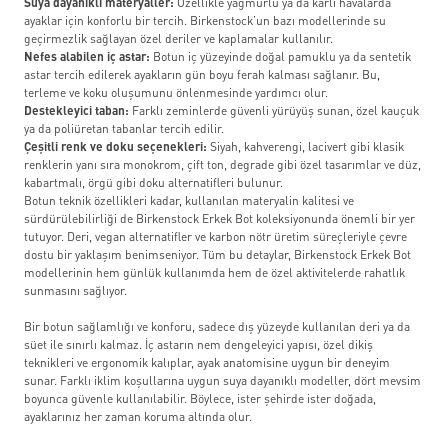
Suya dayanıklı materyaller:
Özellikle yağmurlu ya da karlı havalarda
ayaklar için konforlu bir tercih. Birkenstock’un bazı modellerinde su
geçirmezlik sağlayan özel deriler ve kaplamalar kullanılır.
Nefes alabilen iç astar:
Botun iç yüzeyinde doğal pamuklu ya da sentetik
astar tercih edilerek ayakların gün boyu ferah kalması sağlanır. Bu,
terleme ve koku oluşumunu önlenmesinde yardımcı olur.
Destekleyici taban:
Farklı zeminlerde güvenli yürüyüş sunan, özel kauçuk
ya da poliüretan tabanlar tercih edilir.
Çeşitli renk ve doku seçenekleri:
Siyah, kahverengi, lacivert gibi klasik
renklerin yanı sıra monokrom, çift ton, degrade gibi özel tasarımlar ve düz,
kabartmalı, örgü gibi doku alternatifleri bulunur.
Botun teknik özellikleri kadar, kullanılan materyalin kalitesi ve
sürdürülebilirliği de Birkenstock Erkek Bot koleksiyonunda önemli bir yer
tutuyor. Deri, vegan alternatifler ve karbon nötr üretim süreçleriyle çevre
dostu bir yaklaşım benimseniyor. Tüm bu detaylar, Birkenstock Erkek Bot
modellerinin hem günlük kullanımda hem de özel aktivitelerde rahatlık
sunmasını sağlıyor.
Bir botun sağlamlığı ve konforu, sadece dış yüzeyde kullanılan deri ya da
süet ile sınırlı kalmaz. İç astarın nem dengeleyici yapısı, özel dikiş
teknikleri ve ergonomik kalıplar, ayak anatomisine uygun bir deneyim
sunar. Farklı iklim koşullarına uygun suya dayanıklı modeller, dört mevsim
boyunca güvenle kullanılabilir. Böylece, ister şehirde ister doğada,
ayaklarınız her zaman koruma altında olur.