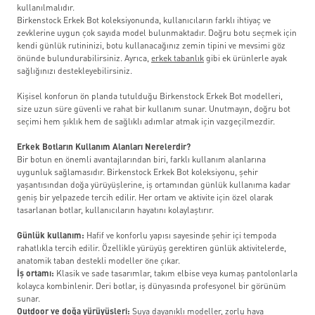
kullanılmalıdır.
Birkenstock Erkek Bot koleksiyonunda, kullanıcıların farklı ihtiyaç ve
zevklerine uygun çok sayıda model bulunmaktadır. Doğru botu seçmek için
kendi günlük rutininizi, botu kullanacağınız zemin tipini ve mevsimi göz
önünde bulundurabilirsiniz. Ayrıca,
erkek tabanlık
gibi ek ürünlerle ayak
sağlığınızı destekleyebilirsiniz.
Kişisel konforun ön planda tutulduğu Birkenstock Erkek Bot modelleri,
size uzun süre güvenli ve rahat bir kullanım sunar. Unutmayın, doğru bot
seçimi hem şıklık hem de sağlıklı adımlar atmak için vazgeçilmezdir.
Erkek Botların Kullanım Alanları Nerelerdir?
Bir botun en önemli avantajlarından biri, farklı kullanım alanlarına
uygunluk sağlamasıdır. Birkenstock Erkek Bot koleksiyonu, şehir
yaşantısından doğa yürüyüşlerine, iş ortamından günlük kullanıma kadar
geniş bir yelpazede tercih edilir. Her ortam ve aktivite için özel olarak
tasarlanan botlar, kullanıcıların hayatını kolaylaştırır.
Günlük kullanım:
Hafif ve konforlu yapısı sayesinde şehir içi tempoda
rahatlıkla tercih edilir. Özellikle yürüyüş gerektiren günlük aktivitelerde,
anatomik taban destekli modeller öne çıkar.
İş ortamı:
Klasik ve sade tasarımlar, takım elbise veya kumaş pantolonlarla
kolayca kombinlenir. Deri botlar, iş dünyasında profesyonel bir görünüm
sunar.
Outdoor ve doğa yürüyüşleri:
Suya dayanıklı modeller, zorlu hava