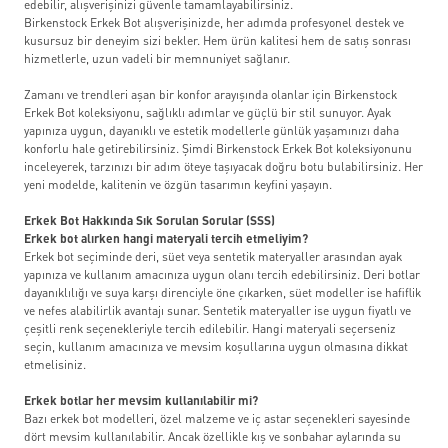
edebilir, alışverişinizi güvenle tamamlayabilirsiniz.
Birkenstock Erkek Bot alışverişinizde, her adımda profesyonel destek ve
kusursuz bir deneyim sizi bekler. Hem ürün kalitesi hem de satış sonrası
hizmetlerle, uzun vadeli bir memnuniyet sağlanır.
Zamanı ve trendleri aşan bir konfor arayışında olanlar için Birkenstock
Erkek Bot koleksiyonu, sağlıklı adımlar ve güçlü bir stil sunuyor. Ayak
yapınıza uygun, dayanıklı ve estetik modellerle günlük yaşamınızı daha
konforlu hale getirebilirsiniz. Şimdi Birkenstock Erkek Bot koleksiyonunu
inceleyerek, tarzınızı bir adım öteye taşıyacak doğru botu bulabilirsiniz. Her
yeni modelde, kalitenin ve özgün tasarımın keyfini yaşayın.
Erkek Bot Hakkında Sık Sorulan Sorular (SSS)
Erkek bot alırken hangi materyali tercih etmeliyim?
Erkek bot seçiminde deri, süet veya sentetik materyaller arasından ayak
yapınıza ve kullanım amacınıza uygun olanı tercih edebilirsiniz. Deri botlar
dayanıklılığı ve suya karşı direnciyle öne çıkarken, süet modeller ise hafiflik
ve nefes alabilirlik avantajı sunar. Sentetik materyaller ise uygun fiyatlı ve
çeşitli renk seçenekleriyle tercih edilebilir. Hangi materyali seçerseniz
seçin, kullanım amacınıza ve mevsim koşullarına uygun olmasına dikkat
etmelisiniz.
Erkek botlar her mevsim kullanılabilir mi?
Bazı erkek bot modelleri, özel malzeme ve iç astar seçenekleri sayesinde
dört mevsim kullanılabilir. Ancak özellikle kış ve sonbahar aylarında su