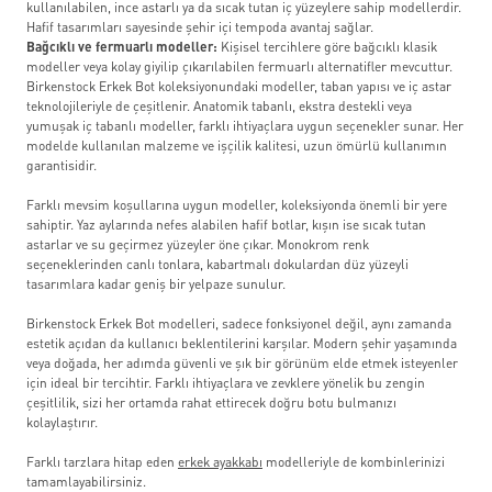
kullanılabilen, ince astarlı ya da sıcak tutan iç yüzeylere sahip modellerdir.
Hafif tasarımları sayesinde şehir içi tempoda avantaj sağlar.
Bağcıklı ve fermuarlı modeller:
Kişisel tercihlere göre bağcıklı klasik
modeller veya kolay giyilip çıkarılabilen fermuarlı alternatifler mevcuttur.
Birkenstock Erkek Bot koleksiyonundaki modeller, taban yapısı ve iç astar
teknolojileriyle de çeşitlenir. Anatomik tabanlı, ekstra destekli veya
yumuşak iç tabanlı modeller, farklı ihtiyaçlara uygun seçenekler sunar. Her
modelde kullanılan malzeme ve işçilik kalitesi, uzun ömürlü kullanımın
garantisidir.
Farklı mevsim koşullarına uygun modeller, koleksiyonda önemli bir yere
sahiptir. Yaz aylarında nefes alabilen hafif botlar, kışın ise sıcak tutan
astarlar ve su geçirmez yüzeyler öne çıkar. Monokrom renk
seçeneklerinden canlı tonlara, kabartmalı dokulardan düz yüzeyli
tasarımlara kadar geniş bir yelpaze sunulur.
Birkenstock Erkek Bot modelleri, sadece fonksiyonel değil, aynı zamanda
estetik açıdan da kullanıcı beklentilerini karşılar. Modern şehir yaşamında
veya doğada, her adımda güvenli ve şık bir görünüm elde etmek isteyenler
için ideal bir tercihtir. Farklı ihtiyaçlara ve zevklere yönelik bu zengin
çeşitlilik, sizi her ortamda rahat ettirecek doğru botu bulmanızı
kolaylaştırır.
Farklı tarzlara hitap eden
erkek ayakkabı
modelleriyle de kombinlerinizi
tamamlayabilirsiniz.