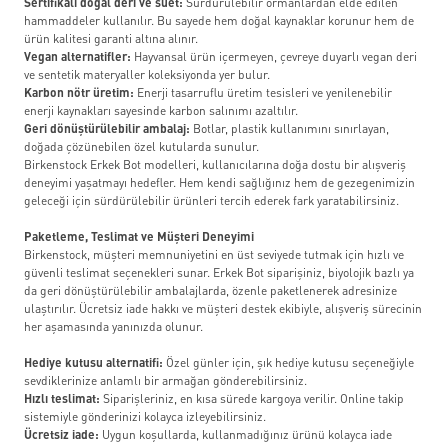
Sertifikalı doğal deri ve süet:
Sürdürülebilir ormanlardan elde edilen
hammaddeler kullanılır. Bu sayede hem doğal kaynaklar korunur hem de
ürün kalitesi garanti altına alınır.
Vegan alternatifler:
Hayvansal ürün içermeyen, çevreye duyarlı vegan deri
ve sentetik materyaller koleksiyonda yer bulur.
Karbon nötr üretim:
Enerji tasarruflu üretim tesisleri ve yenilenebilir
enerji kaynakları sayesinde karbon salınımı azaltılır.
Geri dönüştürülebilir ambalaj:
Botlar, plastik kullanımını sınırlayan,
doğada çözünebilen özel kutularda sunulur.
Birkenstock Erkek Bot modelleri, kullanıcılarına doğa dostu bir alışveriş
deneyimi yaşatmayı hedefler. Hem kendi sağlığınız hem de gezegenimizin
geleceği için sürdürülebilir ürünleri tercih ederek fark yaratabilirsiniz.
Paketleme, Teslimat ve Müşteri Deneyimi
Birkenstock, müşteri memnuniyetini en üst seviyede tutmak için hızlı ve
güvenli teslimat seçenekleri sunar. Erkek Bot siparişiniz, biyolojik bazlı ya
da geri dönüştürülebilir ambalajlarda, özenle paketlenerek adresinize
ulaştırılır. Ücretsiz iade hakkı ve müşteri destek ekibiyle, alışveriş sürecinin
her aşamasında yanınızda olunur.
Hediye kutusu alternatifi:
Özel günler için, şık hediye kutusu seçeneğiyle
sevdiklerinize anlamlı bir armağan gönderebilirsiniz.
Hızlı teslimat:
Siparişleriniz, en kısa sürede kargoya verilir. Online takip
sistemiyle gönderinizi kolayca izleyebilirsiniz.
Ücretsiz iade:
Uygun koşullarda, kullanmadığınız ürünü kolayca iade