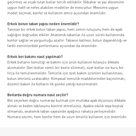
geçirmez ve sıcak tutan botlar tercih edilebilir. İlkbahar ve yaz dönemine
uygun hafif ve nefes alabilen modeller de mevcuttur. Mevsime uygun
model seçmek, konfor ve kullanım ömrü açısından önemlidir.
Erkek botun taban yapısı neden önemlidir?
Tanınan bir erkek botun taban yapısı, hem zemin tutuşunu hem de ayak
sağlığını doğrudan etkiler. Anatomik tabanlar ile uzun süreli kullanımda
konfor sağlar ve yorgunluğu azaltır. Tabanın kalitesi, botun dayanıklılığı ve
farklı zeminlerdeki performansı açısından da önemlidir.
Erkek bot bakımı nasıl yapılmalı?
Erkek botların temizliği ve bakımı için ürün kullanım kılavuzu dikkate
alınmalıdır. Deri botlar nemli bir bezle silinmeli, süet botlar ise kuru bir
fırça ile temizlenmelidir. Temizlik için özel bakım ürünleri kullanılması,
botun ömrünü uzatacaktır. Kimyasal temizlik maddelerinden kaçınılmalı,
düzenli bakım ile botların ilk günkü şıklığı korunmalıdır.
Botlarda doğru numara nasıl seçilir?
Bot seçerken doğru numarayı bulmak için mutlaka ayak ölçünüzü dikkate
almalı ve beden tablosunu kontrol etmelisiniz. Ayakta sıkılık veya boşluk
olmamalı, anatomik taban sayesinde ayağınız rahatça yerleşmelidir.
Numara seçimi, hem konfor hem de uzun ömürlü kullanım için önemlidir.