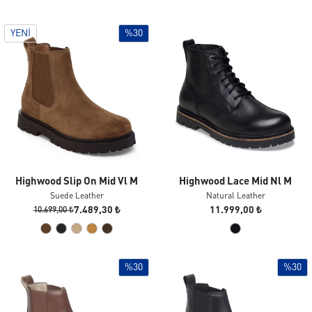
YENI
%30
Highwood Slip On Mid Vl M
Highwood Lace Mid Nl M
Suede Leather
Natural Leather
7.489,30 ₺
11.999,00 ₺
10.699,00 ₺
%30
%30