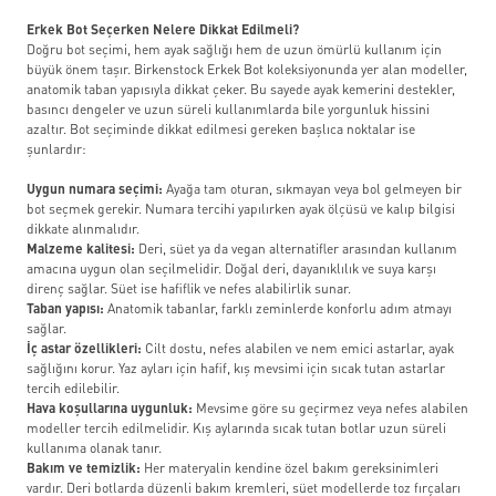
Erkek Bot Seçerken Nelere Dikkat Edilmeli?
Doğru bot seçimi, hem ayak sağlığı hem de uzun ömürlü kullanım için
büyük önem taşır. Birkenstock Erkek Bot koleksiyonunda yer alan modeller,
anatomik taban yapısıyla dikkat çeker. Bu sayede ayak kemerini destekler,
basıncı dengeler ve uzun süreli kullanımlarda bile yorgunluk hissini
azaltır. Bot seçiminde dikkat edilmesi gereken başlıca noktalar ise
şunlardır:
Uygun numara seçimi:
Ayağa tam oturan, sıkmayan veya bol gelmeyen bir
bot seçmek gerekir. Numara tercihi yapılırken ayak ölçüsü ve kalıp bilgisi
dikkate alınmalıdır.
Malzeme kalitesi:
Deri, süet ya da vegan alternatifler arasından kullanım
amacına uygun olan seçilmelidir. Doğal deri, dayanıklılık ve suya karşı
direnç sağlar. Süet ise hafiflik ve nefes alabilirlik sunar.
Taban yapısı:
Anatomik tabanlar, farklı zeminlerde konforlu adım atmayı
sağlar.
İç astar özellikleri:
Cilt dostu, nefes alabilen ve nem emici astarlar, ayak
sağlığını korur. Yaz ayları için hafif, kış mevsimi için sıcak tutan astarlar
tercih edilebilir.
Hava koşullarına uygunluk:
Mevsime göre su geçirmez veya nefes alabilen
modeller tercih edilmelidir. Kış aylarında sıcak tutan botlar uzun süreli
kullanıma olanak tanır.
Bakım ve temizlik:
Her materyalin kendine özel bakım gereksinimleri
vardır. Deri botlarda düzenli bakım kremleri, süet modellerde toz fırçaları