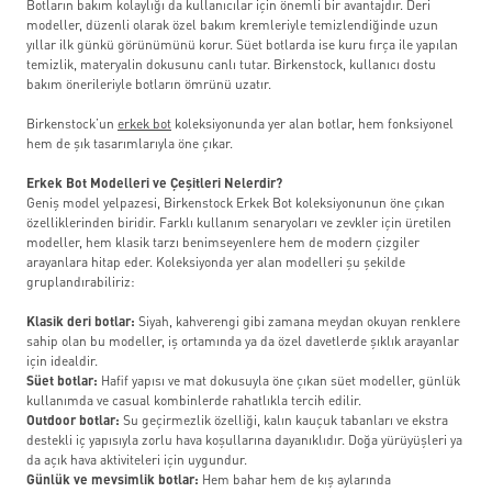
Botların bakım kolaylığı da kullanıcılar için önemli bir avantajdır. Deri
modeller, düzenli olarak özel bakım kremleriyle temizlendiğinde uzun
yıllar ilk günkü görünümünü korur. Süet botlarda ise kuru fırça ile yapılan
temizlik, materyalin dokusunu canlı tutar. Birkenstock, kullanıcı dostu
bakım önerileriyle botların ömrünü uzatır.
Birkenstock’un
erkek bot
koleksiyonunda yer alan botlar, hem fonksiyonel
hem de şık tasarımlarıyla öne çıkar.
Erkek Bot Modelleri ve Çeşitleri Nelerdir?
Geniş model yelpazesi, Birkenstock Erkek Bot koleksiyonunun öne çıkan
özelliklerinden biridir. Farklı kullanım senaryoları ve zevkler için üretilen
modeller, hem klasik tarzı benimseyenlere hem de modern çizgiler
arayanlara hitap eder. Koleksiyonda yer alan modelleri şu şekilde
gruplandırabiliriz:
Klasik deri botlar:
Siyah, kahverengi gibi zamana meydan okuyan renklere
sahip olan bu modeller, iş ortamında ya da özel davetlerde şıklık arayanlar
için idealdir.
Süet botlar:
Hafif yapısı ve mat dokusuyla öne çıkan süet modeller, günlük
kullanımda ve casual kombinlerde rahatlıkla tercih edilir.
Outdoor botlar:
Su geçirmezlik özelliği, kalın kauçuk tabanları ve ekstra
destekli iç yapısıyla zorlu hava koşullarına dayanıklıdır. Doğa yürüyüşleri ya
da açık hava aktiviteleri için uygundur.
Günlük ve mevsimlik botlar:
Hem bahar hem de kış aylarında