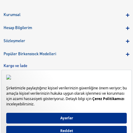
Kurumsal
Hakkımızda
Hesap Bilgilerim
Kampanyalar
Üye Girişi
Birkenstock Group
Sözleşmeler
Sepetim
Mağazalar
KVKK
Sipariş Takibi
Popüler Birkenstock Modelleri
Kariyer
Çerezler
Adreslerim
Arizona
Kargo ve İade
Kargo ve İade
Eva
Çerez Tercihlerini Yönetin
Bize Ulaşın
Gizeh
Mayari
Madrid