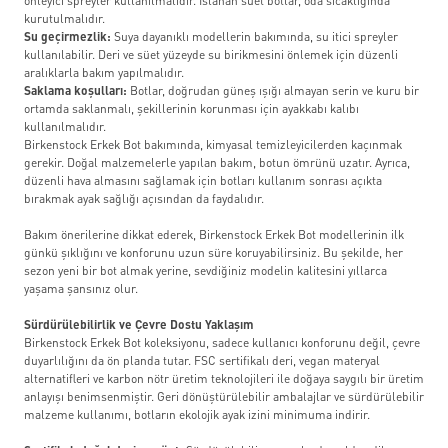
önleyici spreyler kullanılmalıdır. Islanan süet botlar, oda sıcaklığında
kurutulmalıdır.
Su geçirmezlik:
Suya dayanıklı modellerin bakımında, su itici spreyler
kullanılabilir. Deri ve süet yüzeyde su birikmesini önlemek için düzenli
aralıklarla bakım yapılmalıdır.
Saklama koşulları:
Botlar, doğrudan güneş ışığı almayan serin ve kuru bir
ortamda saklanmalı, şekillerinin korunması için ayakkabı kalıbı
kullanılmalıdır.
Birkenstock Erkek Bot bakımında, kimyasal temizleyicilerden kaçınmak
gerekir. Doğal malzemelerle yapılan bakım, botun ömrünü uzatır. Ayrıca,
düzenli hava almasını sağlamak için botları kullanım sonrası açıkta
bırakmak ayak sağlığı açısından da faydalıdır.
Bakım önerilerine dikkat ederek, Birkenstock Erkek Bot modellerinin ilk
günkü şıklığını ve konforunu uzun süre koruyabilirsiniz. Bu şekilde, her
sezon yeni bir bot almak yerine, sevdiğiniz modelin kalitesini yıllarca
yaşama şansınız olur.
Sürdürülebilirlik ve Çevre Dostu Yaklaşım
Birkenstock Erkek Bot koleksiyonu, sadece kullanıcı konforunu değil, çevre
duyarlılığını da ön planda tutar. FSC sertifikalı deri, vegan materyal
alternatifleri ve karbon nötr üretim teknolojileri ile doğaya saygılı bir üretim
anlayışı benimsenmiştir. Geri dönüştürülebilir ambalajlar ve sürdürülebilir
malzeme kullanımı, botların ekolojik ayak izini minimuma indirir.