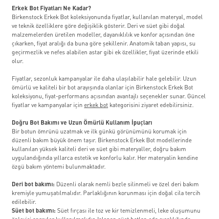
Erkek Bot Fiyatları Ne Kadar?
Birkenstock Erkek Bot koleksiyonunda fiyatlar, kullanılan materyal, model
ve teknik özelliklere göre değişiklik gösterir. Deri ve süet gibi doğal
malzemelerden üretilen modeller, dayanıklılık ve konfor açısından öne
çıkarken, fiyat aralığı da buna göre şekillenir. Anatomik taban yapısı, su
geçirmezlik ve nefes alabilen astar gibi ek özellikler, fiyat üzerinde etkili
olur.
Fiyatlar, sezonluk kampanyalar ile daha ulaşılabilir hale gelebilir. Uzun
ömürlü ve kaliteli bir bot arayışında olanlar için Birkenstock Erkek Bot
koleksiyonu, fiyat-performans açısından avantajlı seçenekler sunar. Güncel
fiyatlar ve kampanyalar için
erkek bot
kategorisini ziyaret edebilirsiniz.
Doğru Bot Bakımı ve Uzun Ömürlü Kullanım İpuçları
Bir botun ömrünü uzatmak ve ilk günkü görünümünü korumak için
düzenli bakım büyük önem taşır. Birkenstock Erkek Bot modellerinde
kullanılan yüksek kaliteli deri ve süet gibi materyaller, doğru bakım
uygulandığında yıllarca estetik ve konforlu kalır. Her materyalin kendine
özgü bakım yöntemi bulunmaktadır.
Deri bot bakımı:
Düzenli olarak nemli bezle silinmeli ve özel deri bakım
kremiyle yumuşatılmalıdır. Parlaklığının korunması için doğal cila tercih
edilebilir.
Süet bot bakımı:
Süet fırçası ile toz ve kir temizlenmeli, leke oluşumunu