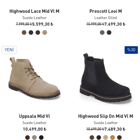
Highwood Lace Mid Vl M
Prescott Leoi M
Suede Leather
Leather Oiled
5.599,30 ₺
7.699,30 ₺
7.999,00 ₺
10.999,00 ₺
YENI
%30
Uppsala Mid Vl
Highwood Slip On Mid Vl M
Suede Leather
Suede Leather
10.499,00 ₺
7.489,30 ₺
10.699,00 ₺