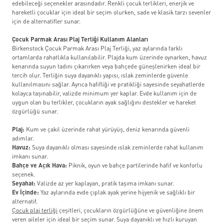
edebileceği seçenekler arasındadır. Renkli çocuk terlikleri, enerjik ve
hareketli çocuklar için ideal bir seçim olurken, sade ve klasik tarzı sevenler
için de alternatifler sunar.
Çocuk Parmak Arası Plaj Terliği Kullanım Alanları
Birkenstock Çocuk Parmak Arası Plaj Terliği, yaz aylarında farklı
ortamlarda rahatlıkla kullanılabilir. Plajda kum üzerinde oynarken, havuz
kenarında suyun tadını çıkarırken veya bahçede güneşlenirken ideal bir
tercih olur. Terliğin suya dayanıklı yapısı, ıslak zeminlerde güvenle
kullanılmasını sağlar. Ayrıca hafifliği ve pratikliği sayesinde seyahatlerde
kolayca taşınabilir, valizde minimum yer kaplar. Evde kullanım için de
uygun olan bu terlikler, çocukların ayak sağlığını destekler ve hareket
özgürlüğü sunar.
Plaj:
Kum ve çakıl üzerinde rahat yürüyüş, deniz kenarında güvenli
adımlar.
Havuz:
Suya dayanıklı olması sayesinde ıslak zeminlerde rahat kullanım
imkanı sunar.
Bahçe ve Açık Hava:
Piknik, oyun ve bahçe partilerinde hafif ve konforlu
seçenek.
Seyahat:
Valizde az yer kaplayan, pratik taşıma imkanı sunar.
Ev İçinde:
Yaz aylarında evde çıplak ayak yerine hijyenik ve sağlıklı bir
alternatif.
Çocuk plaj terliği
çeşitleri, çocukların özgürlüğüne ve güvenliğine önem
veren aileler için ideal bir seçim sunar. Suya dayanıklı ve hızlı kuruyan