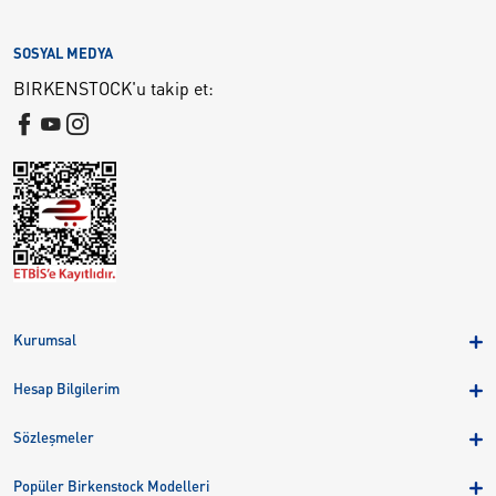
SOSYAL MEDYA
BIRKENSTOCK'u takip et:
Kurumsal
Hakkımızda
Hesap Bilgilerim
Kampanyalar
Üye Girişi
Birkenstock Group
Sözleşmeler
Sepetim
Mağazalar
KVKK
Sipariş Takibi
Popüler Birkenstock Modelleri