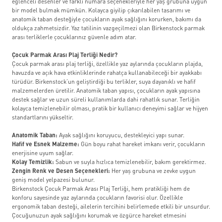
eğlenceli desenler ve farklı numara seçenekleriyle her yaş grubuna uygun
bir model bulmak mümkün. Kolayca giyilip çıkarılabilen tasarımı ve
anatomik taban desteğiyle çocukların ayak sağlığını korurken, bakımı da
oldukça zahmetsizdir. Yaz tatilinin vazgeçilmezi olan Birkenstock parmak
arası terliklerle çocuklarınız güvenle adım atar.
Çocuk Parmak Arası Plaj Terliği Nedir?
Çocuk parmak arası plaj terliği, özellikle yaz aylarında çocukların plajda,
havuzda ve açık hava etkinliklerinde rahatça kullanabileceği bir ayakkabı
türüdür. Birkenstock’un geliştirdiği bu terlikler, suya dayanıklı ve hafif
malzemelerden üretilir. Anatomik taban yapısı, çocukların ayak yapısına
destek sağlar ve uzun süreli kullanımlarda dahi rahatlık sunar. Terliğin
kolayca temizlenebilir olması, pratik bir kullanıcı deneyimi sağlar ve hijyen
standartlarını yükseltir.
Anatomik Taban:
Ayak sağlığını koruyucu, destekleyici yapı sunar.
Hafif ve Esnek Malzeme:
Gün boyu rahat hareket imkanı verir, çocukların
enerjisine uyum sağlar.
Kolay Temizlik:
Sabun ve suyla hızlıca temizlenebilir, bakım gerektirmez.
Zengin Renk ve Desen Seçenekleri:
Her yaş grubuna ve zevke uygun
geniş model yelpazesi bulunur.
Birkenstock Çocuk Parmak Arası Plaj Terliği, hem pratikliği hem de
konforu sayesinde yaz aylarında çocukların favorisi olur. Özellikle
ergonomik taban desteği, ailelerin tercihini belirlemede etkili bir unsurdur.
Çocuğunuzun ayak sağlığını korumak ve özgürce hareket etmesini