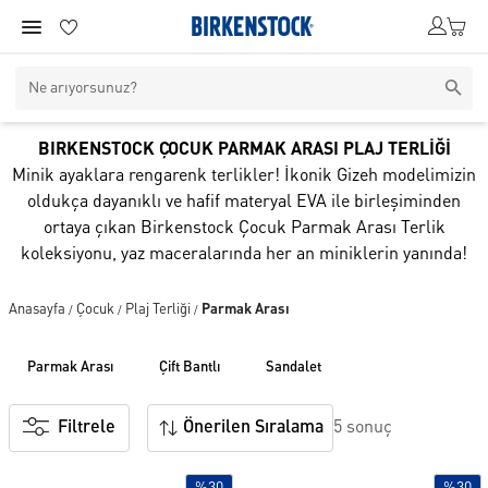
BIRKENSTOCK ÇOCUK PARMAK ARASI PLAJ TERLİĞİ
Minik ayaklara rengarenk terlikler! İkonik Gizeh modelimizin
oldukça dayanıklı ve hafif materyal EVA ile birleşiminden
ortaya çıkan Birkenstock Çocuk Parmak Arası Terlik
koleksiyonu, yaz maceralarında her an miniklerin yanında!
Anasayfa
Çocuk
Plaj Terliği
Parmak Arası
/
/
/
parmak arasi
çi̇ft bantli
sandalet
Filtrele
Önerilen Sıralama
5 sonuç