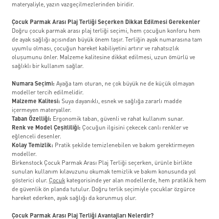
materyaliyle, yazın vazgeçilmezlerinden biridir.
Çocuk Parmak Arası Plaj Terliği Seçerken Dikkat Edilmesi Gerekenler
Doğru çocuk parmak arası plaj terliği seçimi, hem çocuğun konforu hem
de ayak sağlığı açısından büyük önem taşır. Terliğin ayak numarasına tam
uyumlu olması, çocuğun hareket kabiliyetini artırır ve rahatsızlık
oluşumunu önler. Malzeme kalitesine dikkat edilmesi, uzun ömürlü ve
sağlıklı bir kullanım sağlar.
Numara Seçimi:
Ayağa tam oturan, ne çok büyük ne de küçük olmayan
modeller tercih edilmelidir.
Malzeme Kalitesi:
Suya dayanıklı, esnek ve sağlığa zararlı madde
içermeyen materyaller.
Taban Özelliği:
Ergonomik taban, güvenli ve rahat kullanım sunar.
Renk ve Model Çeşitliliği:
Çocuğun ilgisini çekecek canlı renkler ve
eğlenceli desenler.
Kolay Temizlik:
Pratik şekilde temizlenebilen ve bakım gerektirmeyen
modeller.
Birkenstock Çocuk Parmak Arası Plaj Terliği seçerken, ürünle birlikte
sunulan kullanım kılavuzunu okumak temizlik ve bakım konusunda yol
gösterici olur.
Çocuk
kategorisinde yer alan modellerde, hem pratiklik hem
de güvenlik ön planda tutulur. Doğru terlik seçimiyle çocuklar özgürce
hareket ederken, ayak sağlığı da korunmuş olur.
Çocuk Parmak Arası Plaj Terliği Avantajları Nelerdir?