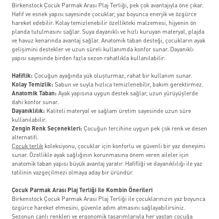
Birkenstock Çocuk Parmak Arası Plaj Terliği, pek çok avantajıyla öne çıkar.
Hafif ve esnek yapısı sayesinde çocuklar, yaz boyunca enerjik ve özgürce
hareket edebilir. Kolay temizlenebilir özellikteki malzemesi, hijyenin ön
planda tutulmasını sağlar. Suya dayanıklı ve hızlı kuruyan materyal, plajda
ve havuz kenarında avantaj sağlar. Anatomik taban desteği, çocukların ayak
gelişimini destekler ve uzun süreli kullanımda konfor sunar. Dayanıklı
yapısı sayesinde birden fazla sezon rahatlıkla kullanılabilir.
Hafiflik:
Çocuğun ayağında yük oluşturmaz, rahat bir kullanım sunar.
Kolay Temizlik:
Sabun ve suyla hızlıca temizlenebilir, bakım gerektirmez.
Anatomik Taban:
Ayak yapısına uygun destek sağlar, uzun yürüyüşlerde
dahi konfor sunar.
Dayanıklılık:
Kaliteli materyal ve sağlam üretim sayesinde uzun süre
kullanılabilir.
Zengin Renk Seçenekleri:
Çocuğun tercihine uygun pek çok renk ve desen
alternatifi.
Çocuk terlik
koleksiyonu, çocuklar için konforlu ve güvenli bir yaz deneyimi
sunar. Özellikle ayak sağlığının korunmasına önem veren aileler için
anatomik taban yapısı büyük avantaj yaratır. Hafifliği ve dayanıklılığı ile yaz
tatilinin vazgeçilmezi olmaya aday bir üründür.
Çocuk Parmak Arası Plaj Terliği ile Kombin Önerileri
Birkenstock Çocuk Parmak Arası Plaj Terliği ile çocuklarınızın yaz boyunca
özgürce hareket etmesini, güvenle adım atmasını sağlayabilirsiniz.
Sezonun canlı renkleri ve ergonomik tasarımlarıyla her yaştan çocuğa