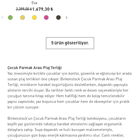
Eva
1.679,30 ₺
2.399,00 ₺
5 ürün gösteriliyor.
Çocuk Parmak Arası Plaj Terliği
Yaz mevsimiyle birlikte çocuklar için konfor, güvenlik ve eğlenceyi bir arada
sunan plaj terlikleri öne çıkıyor. Birkenstock Çocuk Parmak Arası Plaj
Terliği, miniklerin hareket özgürlüğünü desteklerken, dayanıklı yapısıyla
ailelerin tercihi oluyor. Bu tarihler farklı renk ve desen seçenekleriyle her
çocuğun tarzına hitap ediyor. Hem hafifliği hem de kolay temizlenebilir
yapısı sayesinde, yaz boyunca hem çocuklar hem de ebeveynler için pratik
bir çözüm sunuyor.
Birkenstock'un Çocuk Parmak Arası Plaj Terliği koleksiyonu, çocukların
keyifli yaz günlerinde rahatça hareket etmelerini sağlayan ergonomik
detaylara sahip. Suya dayanıklı ve hızlı kuruyan malzemeleriyle,
çocuğunuzun gün boyu enerjik kalmasına yardımcı olur. Canlı renkler,