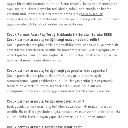
uygun bir model bulmak mümkün. Uzun ömürlü, kolay temizlenebilir ve
ayak sağlığını destekleyen bu terliklerle, miniklerin enerjisine konfor
katabilirsiniz. Kombinlerinizi tamamlamak için
çocuk aksesuar
seçeneklerine de göz atabilirsiniz. Koleksiyonu inceleyerek, çocuğunuza en
uygun modeli Birkenstock kalitesiyle seçebilirsiniz.
Çocuk Parmak Arası Plaj Terliği Hakkında Sık Sorulan Sorular (SSS)
Çocuk parmak arası plaj terliği hangi malzemeden üretilir?
Çocuk parmak arası plaj terlikleri genellikle hafif, esnek ve suya dayanıklı
sentetik malzemelerden üretilir. Bu malzemeler çocukların ayağını korur
ve terliğin hızlı kurumasını sağlar. Ürünlerin detaylı malzeme bilgisi için
ürün açıklamasına göz atabilirsiniz.
Çocuk parmak arası plaj terliği hangi yaş grupları için uygundur?
Çocuk parmak arası plaj terlikleri farklı yaş gruplarına ve ayak
numaralarına uygun çeşitlerde sunulur. Her yaş grubu için ergonomik
tasarımlar ve farklı numara seçenekleri bulunur. Satın alırken
çocuğunuzun ayak ölçüsüne uygun numarayı tercih etmeniz önerilir.
Çocuk parmak arası plaj terliği suya dayanıklı mı?
Evet, çocuk parmak arası plaj terlikleri suya dayanıklı malzemelerden
üretilir. Bu özellik sayesinde plajda, havuzda ve ıslak zeminlerde rahatlıkla
kullanılabilir. Hızlı kuruyan yapısı ile konforlu bir kullanım sunar.
Çocuk parmak arası plaj terliği nasıl temizlenir?