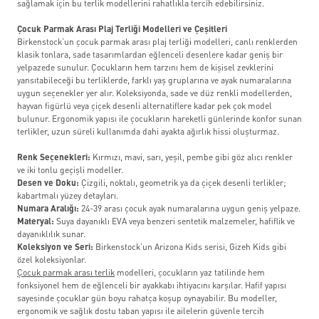
sağlamak için bu terlik modellerini rahatlıkla tercih edebilirsiniz.
Çocuk Parmak Arası Plaj Terliği Modelleri ve Çeşitleri
Birkenstock’un çocuk parmak arası plaj terliği modelleri, canlı renklerden
klasik tonlara, sade tasarımlardan eğlenceli desenlere kadar geniş bir
yelpazede sunulur. Çocukların hem tarzını hem de kişisel zevklerini
yansıtabileceği bu terliklerde, farklı yaş gruplarına ve ayak numaralarına
uygun seçenekler yer alır. Koleksiyonda, sade ve düz renkli modellerden,
hayvan figürlü veya çiçek desenli alternatiflere kadar pek çok model
bulunur. Ergonomik yapısı ile çocukların hareketli günlerinde konfor sunan
terlikler, uzun süreli kullanımda dahi ayakta ağırlık hissi oluşturmaz.
Renk Seçenekleri:
Kırmızı, mavi, sarı, yeşil, pembe gibi göz alıcı renkler
ve iki tonlu geçişli modeller.
Desen ve Doku:
Çizgili, noktalı, geometrik ya da çiçek desenli terlikler;
kabartmalı yüzey detayları.
Numara Aralığı:
24-39 arası çocuk ayak numaralarına uygun geniş yelpaze.
Materyal:
Suya dayanıklı EVA veya benzeri sentetik malzemeler, hafiflik ve
dayanıklılık sunar.
Koleksiyon ve Seri:
Birkenstock’un Arizona Kids serisi, Gizeh Kids gibi
özel koleksiyonlar.
Çocuk parmak arası terlik
modelleri, çocukların yaz tatilinde hem
fonksiyonel hem de eğlenceli bir ayakkabı ihtiyacını karşılar. Hafif yapısı
sayesinde çocuklar gün boyu rahatça koşup oynayabilir. Bu modeller,
ergonomik ve sağlık dostu taban yapısı ile ailelerin güvenle tercih