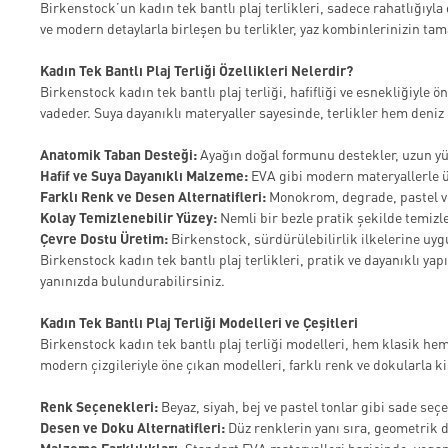
Birkenstock’un kadın tek bantlı plaj terlikleri, sadece rahatlığıyla
ve modern detaylarla birleşen bu terlikler, yaz kombinlerinizin tama
Kadın Tek Bantlı Plaj Terliği Özellikleri Nelerdir?
Birkenstock kadın tek bantlı plaj terliği, hafifliği ve esnekliğiy
vadeder. Suya dayanıklı materyaller sayesinde, terlikler hem deniz
Anatomik Taban Desteği:
Ayağın doğal formunu destekler, uzun yür
Hafif ve Suya Dayanıklı Malzeme:
EVA gibi modern materyallerle ür
Farklı Renk ve Desen Alternatifleri:
Monokrom, degrade, pastel vey
Kolay Temizlenebilir Yüzey:
Nemli bir bezle pratik şekilde temizlen
Çevre Dostu Üretim:
Birkenstock, sürdürülebilirlik ilkelerine uyg
Birkenstock kadın tek bantlı plaj terlikleri, pratik ve dayanıklı yap
yanınızda bulundurabilirsiniz.
Kadın Tek Bantlı Plaj Terliği Modelleri ve Çeşitleri
Birkenstock kadın tek bantlı plaj terliği modelleri, hem klasik he
modern çizgileriyle öne çıkan modelleri, farklı renk ve dokularla ki
Renk Seçenekleri:
Beyaz, siyah, bej ve pastel tonlar gibi sade seç
Desen ve Doku Alternatifleri:
Düz renklerin yanı sıra, geometrik de