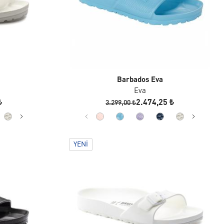
Barbados Eva
Eva
₺
2.474,25 ₺
3.299,00 ₺
YENI