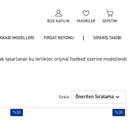
BIZE KATILIN
FAVORILER
SEPETIM
KKABI MODELLERİ
FIRSAT REYONU
SİPARİŞ TAKİBİ
k tasarlanan bu terlikler, orijinal footbed üzerine modellendi
Önerilen Sıralama
Sırala:
%30
%30