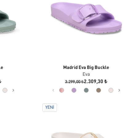
le
Madrid Eva Big Buckle
Eva
₺
2.309,30 ₺
3.299,00 ₺
YENI