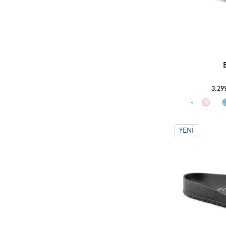
3.29
YENI