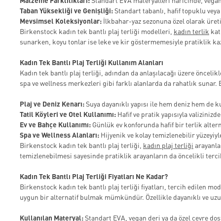
Malzeme Farklılıkları:
Standart EVA materyalleri haricinde, vegan 
Taban Yüksekliği ve Genişliği:
Standart tabanlı, hafif topuklu veya
Mevsimsel Koleksiyonlar:
İlkbahar-yaz sezonuna özel olarak üreti
Birkenstock kadın tek bantlı plaj terliği modelleri,
kadın terlik
kate
sunarken, koyu tonlar ise leke ve kir göstermemesiyle pratiklik ka
Kadın Tek Bantlı Plaj Terliği Kullanım Alanları
Kadın tek bantlı plaj terliği, adından da anlaşılacağı üzere önceli
spa ve wellness merkezleri gibi farklı alanlarda da rahatlık sunar. 
Plaj ve Deniz Kenarı:
Suya dayanıklı yapısı ile hem deniz hem de 
Tatil Köyleri ve Otel Kullanımı:
Hafif ve pratik yapısıyla valizinizde
Ev ve Bahçe Kullanımı:
Günlük ev konforunda hafif bir terlik altern
Spa ve Wellness Alanları:
Hijyenik ve kolay temizlenebilir yüzeyiy
Birkenstock kadın tek bantlı plaj terliği,
kadın plaj terliği
arayanlar
temizlenebilmesi sayesinde pratiklik arayanların da öncelikli terci
Kadın Tek Bantlı Plaj Terliği Fiyatları Ne Kadar?
Birkenstock kadın tek bantlı plaj terliği fiyatları, tercih edilen mo
uygun bir alternatif bulmak mümkündür. Özellikle dayanıklı ve uzun
Kullanılan Materyal:
Standart EVA, vegan deri ya da özel çevre do