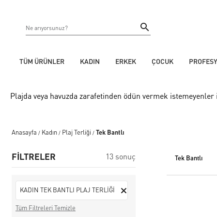
TÜM ÜRÜNLER
KADIN
ERKEK
ÇOCUK
PROFES
Plajda veya havuzda zarafetinden ödün vermek istemeyenler içi
Anasayfa
Kadın
Plaj Terliği
Tek Bantlı
/
/
/
FİLTRELER
13 sonuç
tek bantli
KADIN TEK BANTLI PLAJ TERLİĞİ
Tüm Filtreleri Temizle