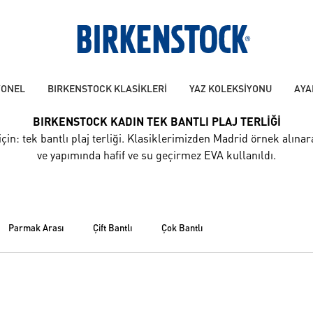
YONEL
BIRKENSTOCK KLASİKLERİ
YAZ KOLEKSİYONU
AYA
BIRKENSTOCK KADIN TEK BANTLI PLAJ TERLİĞİ
n: tek bantlı plaj terliği. Klasiklerimizden Madrid örnek alınara
ve yapımında hafif ve su geçirmez EVA kullanıldı.
parmak arasi
çi̇ft bantli
çok bantli