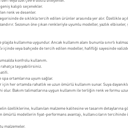
deri veya özel çevre dostu bileşenler.
 geniş kalıplı seçenekler.
len renk ve desenler.
gorisinde de sıklıkla tercih edilen ürünler arasında yer alır. Özellikle a
zandırır. Sezonun öne çıkan renkleriyle uyumlu modeller, yazlık elbiseler
kle plajda kullanıma uygundur. Ancak kullanım alanı bununla sınırlı kalmaz
Ev içinde veya bahçede de tercih edilen modeller, hafifliği sayesinde valizd
kumsalda konfrolu kullanım.
 rahatça taşıyabilirsiniz.
atifi.
le spa ortamlarına uyum sağlar.
 için her ortamda rahatlık ve uzun ömürlü kullanım sunar. Suya dayanıklı
hi olur. Bakım talimatlarına uygun kullanım ile terliğin renk ve formu uz
delin özelliklerine, kullanılan malzeme kalitesine ve tasarım detaylarına g
 ömürlü modellerin fiyat-performans avantajı, kullanıcıların tercihinde ö
stu malzemeler.