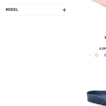
MODEL
Madrid
Barbados
3.29