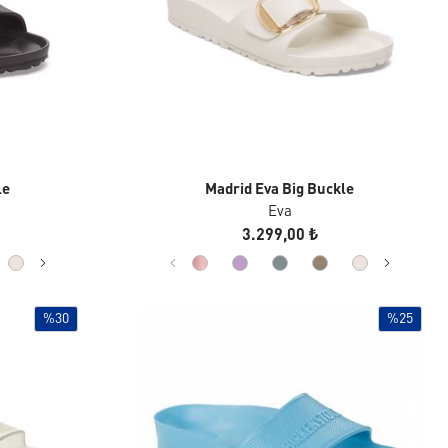
le
Madrid Eva Big Buckle
Eva
3.299,00 ₺
%30
%25