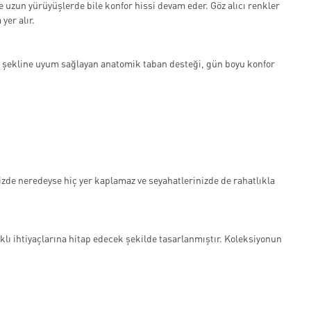
de uzun yürüyüşlerde bile konfor hissi devam eder. Göz alıcı renkler
yer alır.
zın şekline uyum sağlayan anatomik taban desteği, gün boyu konfor
.
zinizde neredeyse hiç yer kaplamaz ve seyahatlerinizde de rahatlıkla
klı ihtiyaçlarına hitap edecek şekilde tasarlanmıştır. Koleksiyonun