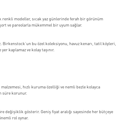
çık renkli modeller, sıcak yaz günlerinde ferah bir görünüm
, şort ve pareolarla mükemmel bir uyum sağlar.
. Birkenstock’un bu özel koleksiyonu, havuz kenarı, tatil köyleri,
e yer kaplamaz ve kolay taşınır.
 malzemesi, hızlı kuruma özelliği ve nemli bezle kolayca
un süre korunur.
öre değişiklik gösterir. Geniş fiyat aralığı sayesinde her bütçeye
nemli rol oynar.