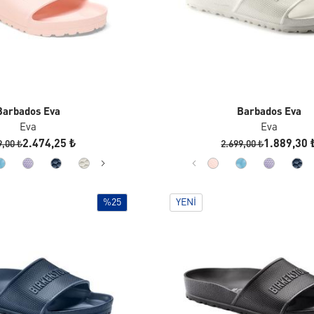
Barbados Eva
Barbados Eva
Eva
Eva
2.474,25 ₺
1.889,30 
9,00 ₺
2.699,00 ₺
%25
YENI