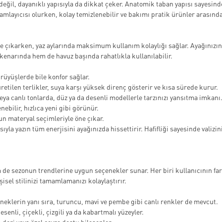
 değil, dayanıklı yapısıyla da dikkat çeker. Anatomik taban yapısı sayesin
mlayıcısı olurken, kolay temizlenebilir ve bakımı pratik ürünler arasında 
le öne çıkarken, yaz aylarında maksimum kullanım kolaylığı sağlar. Ayağını
 kenarında hem de havuz başında rahatlıkla kullanılabilir.
üyüşlerde bile konfor sağlar.
etilen terlikler, suya karşı yüksek direnç gösterir ve kısa sürede kurur.
a canlı tonlarda, düz ya da desenli modellerle tarzınızı yansıtma imkanı
ebilir, hızlıca yeni gibi görünür.
un materyal seçimleriyle öne çıkar.
ısıyla yazın tüm enerjisini ayağınızda hissettirir. Hafifliği sayesinde vali
m de sezonun trendlerine uygun seçenekler sunar. Her biri kullanıcının far
şisel stilinizi tamamlamanızı kolaylaştırır.
eneklerin yanı sıra, turuncu, mavi ve pembe gibi canlı renkler de mevcut.
senli, çiçekli, çizgili ya da kabartmalı yüzeyler.