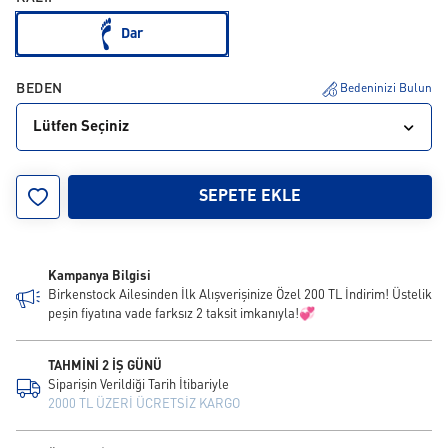
Dar
BEDEN
Bedeninizi Bulun
Lütfen Seçiniz
39
42
45
SEPETE EKLE
Kampanya Bilgisi
Birkenstock Ailesinden İlk Alışverişinize Özel 200 TL İndirim! Üstelik
peşin fiyatına vade farksız 2 taksit imkanıyla!💞
TAHMİNİ 2 İŞ GÜNÜ
Siparişin Verildiği Tarih İtibariyle
2000 TL ÜZERİ ÜCRETSİZ KARGO