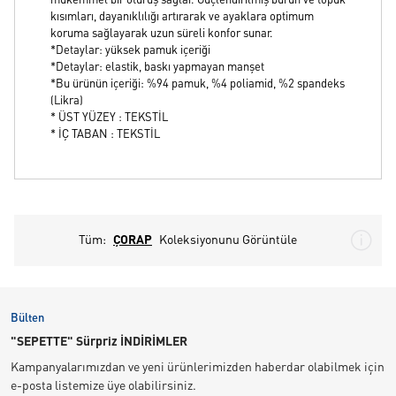
mükemmel bir oturuş sağlar. Güçlendirilmiş burun ve topuk
kısımları, dayanıklılığı artırarak ve ayaklara optimum
koruma sağlayarak uzun süreli konfor sunar.
*Detaylar: yüksek pamuk içeriği
*Detaylar: elastik, baskı yapmayan manşet
*Bu ürünün içeriği: %94 pamuk, %4 poliamid, %2 spandeks
(Likra)
* ÜST YÜZEY : TEKSTİL
* İÇ TABAN : TEKSTİL
Tüm:
ÇORAP
Koleksiyonunu Görüntüle
Bülten
"SEPETTE" Sürpriz İNDİRİMLER
Kampanyalarımızdan ve yeni ürünlerimizden haberdar olabilmek için
e-posta listemize üye olabilirsiniz.