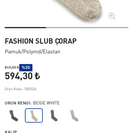
FASHION SLUB ÇORAP
Pamuk/polymd/elastan
%30
849,00 ₺
594,30 ₺
Ürün Kodu: 1002534
URUN RENGI:
BEIGE WHITE
KALIP