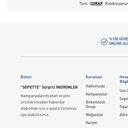
Tüm:
ÇORAP
Koleksiyonu
%100 GÜVE
ONLINE AL
Bülten
Kurumsal
Hes
Bilgi
Hakkımızda
"SEPETTE" Sürpriz İNDİRİMLER
Üye G
Kampanyalar
Kampanyalarımızdan ve yeni
Sepe
ürünlerimizden haberdar
Birkenstock
Group
Sipar
olabilmek için e-posta listemize
üye olabilirsiniz.
Mağazalar
Adre
Kariyer