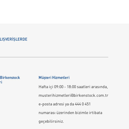
 ALIŞVERİŞLERDE
 Birkenstock
Müşteri Hizmetleri
ri
Hafta içi 09:00 - 18:00 saatleri arasında,
musterihizmetleri@birkenstock.com.tr
e-posta adresi ya da 444 0 451
numarası üzerinden bizimle irtibata
geçebilirsiniz.