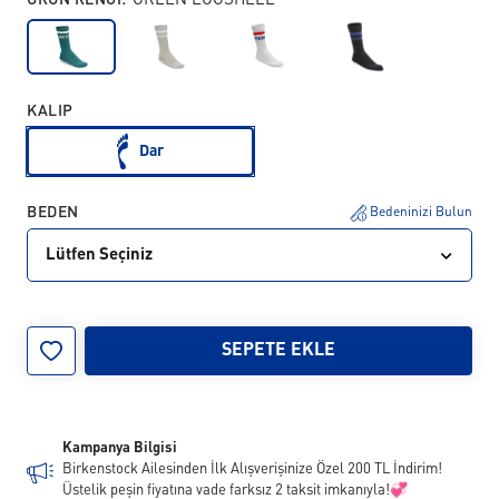
GREEN EGGSHELL
KALIP
Dar
BEDEN
Bedeninizi Bulun
Lütfen Seçiniz
36
39
42
45
SEPETE EKLE
Kampanya Bilgisi
Birkenstock Ailesinden İlk Alışverişinize Özel 200 TL İndirim!
Üstelik peşin fiyatına vade farksız 2 taksit imkanıyla!💞