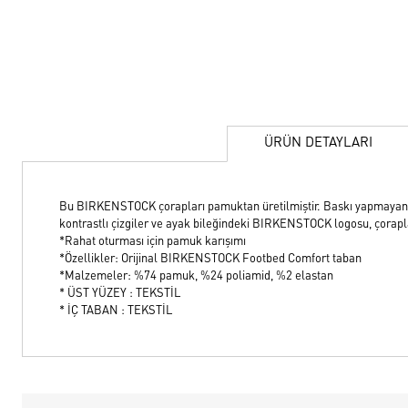
ÜRÜN DETAYLARI
Bu BIRKENSTOCK çorapları pamuktan üretilmiştir. Baskı yapmayan, 
kontrastlı çizgiler ve ayak bileğindeki BIRKENSTOCK logosu, çoraplar
*Rahat oturması için pamuk karışımı
*Özellikler: Orijinal BIRKENSTOCK Footbed Comfort taban
*Malzemeler: %74 pamuk, %24 poliamid, %2 elastan
* ÜST YÜZEY : TEKSTİL
* İÇ TABAN : TEKSTİL