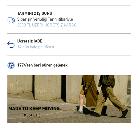
TAHMİNİ 2 İŞ GÜNÜ
Siparişin Verildiği Tarih İtibariyle
2000 TL ÜZERİ ÜCRETSİZ KARGO
Ücretsiz İADE
14 gün iade politikası
1774'ten beri süren gelenek