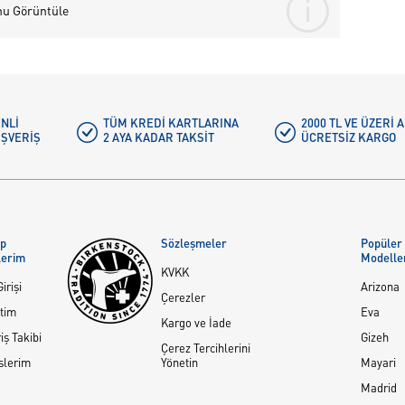
nu Görüntüle
NLI
TÜM KREDI KARTLARINA
2000 TL VE ÜZERİ
IŞVERIŞ
2 AYA KADAR TAKSIT
ÜCRETSIZ KARGO
ap
Sözleşmeler
Popüler
lerim
Modelle
KVKK
irişi
Arizona
Çerezler
tim
Eva
Kargo ve İade
iş Takibi
Gizeh
Çerez Tercihlerini
slerim
Yönetin
Mayari
Madrid