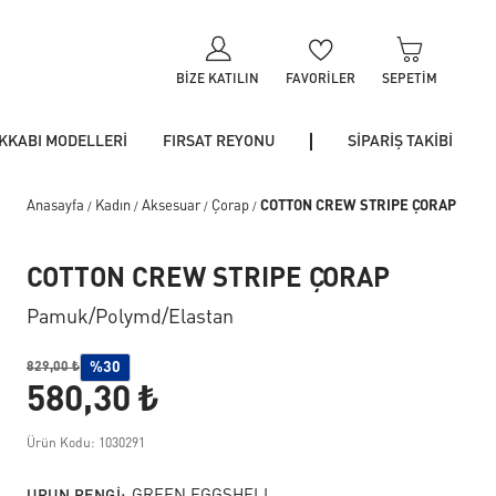
BIZE KATILIN
FAVORILER
SEPETIM
KKABI MODELLERİ
FIRSAT REYONU
SİPARİŞ TAKİBİ
Anasayfa
Kadın
Aksesuar
Çorap
COTTON CREW STRIPE ÇORAP
/
/
/
/
COTTON CREW STRIPE ÇORAP
Pamuk/polymd/elastan
%30
829,00 ₺
580,30 ₺
Ürün Kodu: 1030291
URUN RENGI: