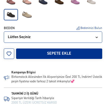
BEDEN
Bedeninizi Bulun
Lütfen Seçiniz
35
36
37
38
39
40
41
42
43
SEPETE EKLE
44
45
46
Kampanya Bilgisi
Birkenstock Ailesinden İlk Alışverişinize Özel 200 TL İndirim! Üstelik
peşin fiyatına vade farksız 2 taksit imkanıyla!💞
TAHMİNİ 2 İŞ GÜNÜ
Siparişin Verildiği Tarih İtibariyle
2000 TL ÜZERİ ÜCRETSİZ KARGO