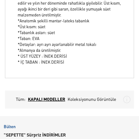
edilir ve yılın her döneminde rahatlıkla giyilebilir. Üst kısım,
ayağı ikinci bir deri gibi saran, özellikle yumuşak süet
malzemeden üretilmiştir.
*Anatomik şekilli mantar-lateks tabanlık
*Üst kısım: süet
*Tabanlık astarı: süet
*Taban: EVA
*Detaylar: ayrı ayrı ayarlanabilir metal tokalı
*Almanya da üretilmiştir.
* ÜST YÜZEY : İNEK DERİSİ
* İÇ TABAN : İNEK DERİSİ
Tüm:
KAPALI MODELLER
Koleksiyonunu Görüntüle
Bülten
"SEPETTE" Sürpriz İNDİRİMLER