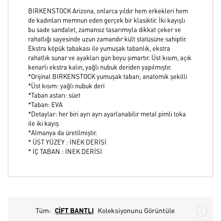
BIRKENSTOCK Arizona, onlarca yıldır hem erkekleri hem
de kadınları memnun eden gerçek bir klasiktir. İki kayışlı
bu sade sandalet, zamansız tasarımıyla dikkat çeker ve
rahatlığı sayesinde uzun zamandır kült statüsüne sahiptir.
Ekstra köpük tabakası ile yumuşak tabanlık, ekstra
rahatlık sunar ve ayakları gün boyu şımartır. Üst kısım, açık
kenarlı ekstra kalın, yağlı nubuk deriden yapılmıştır.
*Orijinal BIRKENSTOCK yumuşak taban; anatomik şekilli
*Üst kısım: yağlı nubuk deri
*Taban astarı: süet
*Taban: EVA
*Detaylar: her biri ayrı ayrı ayarlanabilir metal pimli toka
ile iki kayış
*Almanya da üretilmiştir.
* ÜST YÜZEY : İNEK DERİSİ
* İÇ TABAN : İNEK DERİSİ
Tüm:
ÇİFT BANTLI
Koleksiyonunu Görüntüle