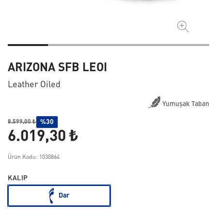
ARIZONA SFB LEOI
Leather Oiled
Yumuşak Taban
%30
8.599,00 ₺
6.019,30 ₺
Ürün Kodu: 1030864
KALIP
Dar