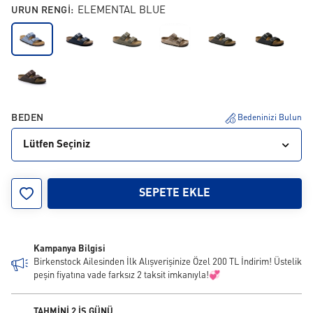
URUN RENGI:
ELEMENTAL BLUE
BEDEN
Bedeninizi Bulun
Lütfen Seçiniz
35
36
37
38
39
40
41
42
43
SEPETE EKLE
44
45
46
Kampanya Bilgisi
Birkenstock Ailesinden İlk Alışverişinize Özel 200 TL İndirim! Üstelik
peşin fiyatına vade farksız 2 taksit imkanıyla!💞
TAHMİNİ 2 İŞ GÜNÜ