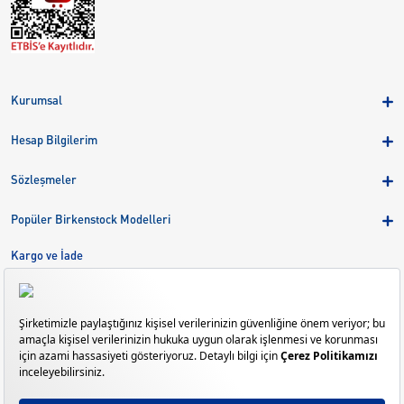
Kurumsal
Hakkımızda
Hesap Bilgilerim
Kampanyalar
Üye Girişi
Birkenstock Group
Sözleşmeler
Sepetim
Mağazalar
KVKK
Sipariş Takibi
Popüler Birkenstock Modelleri
Kariyer
Çerezler
Adreslerim
Arizona
Kargo ve İade
Kargo ve İade
Eva
Çerez Tercihlerini Yönetin
Bize Ulaşın
Gizeh
Mayari
Madrid