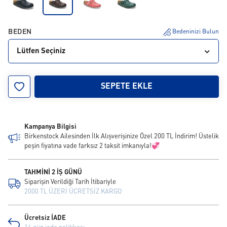
BEDEN
Bedeninizi Bulun
Lütfen Seçiniz
35
36
37
38
39
40
41
42
43
SEPETE EKLE
44
45
46
Kampanya Bilgisi
Birkenstock Ailesinden İlk Alışverişinize Özel 200 TL İndirim! Üstelik
peşin fiyatına vade farksız 2 taksit imkanıyla!💞
TAHMİNİ 2 İŞ GÜNÜ
Siparişin Verildiği Tarih İtibariyle
2000 TL ÜZERİ ÜCRETSİZ KARGO
Ücretsiz İADE