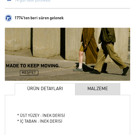
14 gün iade politikası
1774'ten beri süren gelenek
ÜRÜN DETAYLARI
MALZEME
* ÜST YÜZEY : İNEK DERİSİ
* İÇ TABAN : İNEK DERİSİ