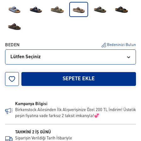
BEDEN
Bedeninizi Bulun
Lütfen Seçiniz
35
36
37
38
39
40
41
42
43
SEPETE EKLE
44
45
46
Kampanya Bilgisi
Birkenstock Ailesinden İlk Alışverişinize Özel 200 TL İndirim! Üstelik
peşin fiyatına vade farksız 2 taksit imkanıyla!💞
TAHMİNİ 2 İŞ GÜNÜ
Siparişin Verildiği Tarih İtibariyle