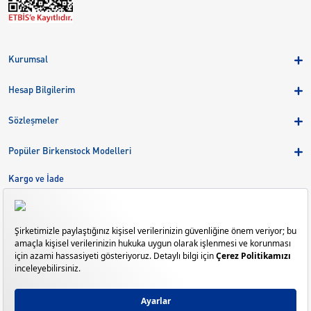
Kurumsal
Hakkımızda
Hesap Bilgilerim
Kampanyalar
Üye Girişi
Birkenstock Group
Sözleşmeler
Sepetim
Mağazalar
KVKK
Sipariş Takibi
Popüler Birkenstock Modelleri
Kariyer
Çerezler
Adreslerim
Arizona
Kargo ve İade
Kargo ve İade
Eva
Çerez Tercihlerini Yönetin
Bize Ulaşın
Gizeh
Mayari
Madrid