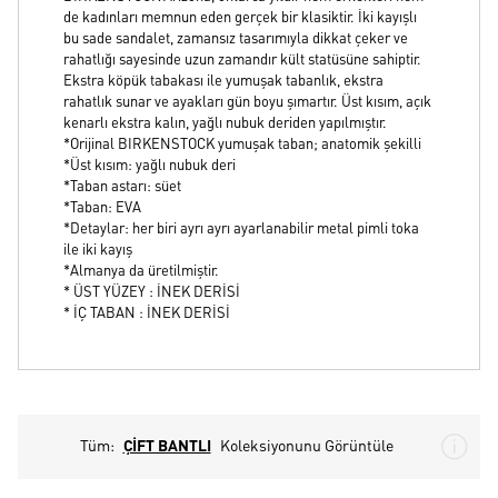
de kadınları memnun eden gerçek bir klasiktir. İki kayışlı
bu sade sandalet, zamansız tasarımıyla dikkat çeker ve
rahatlığı sayesinde uzun zamandır kült statüsüne sahiptir.
Ekstra köpük tabakası ile yumuşak tabanlık, ekstra
rahatlık sunar ve ayakları gün boyu şımartır. Üst kısım, açık
kenarlı ekstra kalın, yağlı nubuk deriden yapılmıştır.
*Orijinal BIRKENSTOCK yumuşak taban; anatomik şekilli
*Üst kısım: yağlı nubuk deri
*Taban astarı: süet
*Taban: EVA
*Detaylar: her biri ayrı ayrı ayarlanabilir metal pimli toka
ile iki kayış
*Almanya da üretilmiştir.
* ÜST YÜZEY : İNEK DERİSİ
* İÇ TABAN : İNEK DERİSİ
Tüm:
ÇİFT BANTLI
Koleksiyonunu Görüntüle