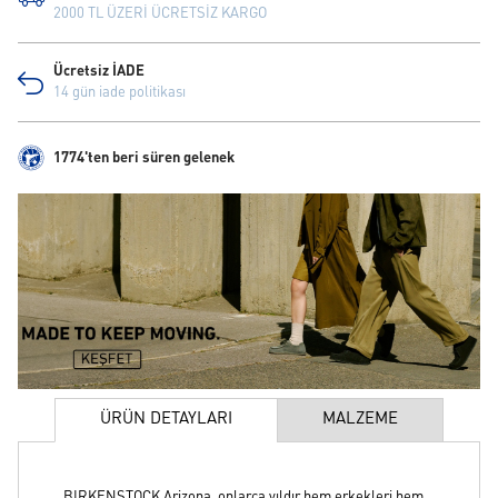
2000 TL ÜZERİ ÜCRETSİZ KARGO
Ücretsiz İADE
14 gün iade politikası
1774'ten beri süren gelenek
ÜRÜN DETAYLARI
MALZEME
BIRKENSTOCK Arizona, onlarca yıldır hem erkekleri hem