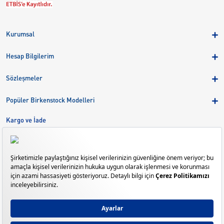
Kurumsal
Hakkımızda
Hesap Bilgilerim
Kampanyalar
Üye Girişi
Birkenstock Group
Sözleşmeler
Sepetim
Mağazalar
KVKK
Sipariş Takibi
Popüler Birkenstock Modelleri
Kariyer
Çerezler
Adreslerim
Arizona
Kargo ve İade
Kargo ve İade
Eva
Çerez Tercihlerini Yönetin
Bize Ulaşın
Gizeh
Mayari
Madrid