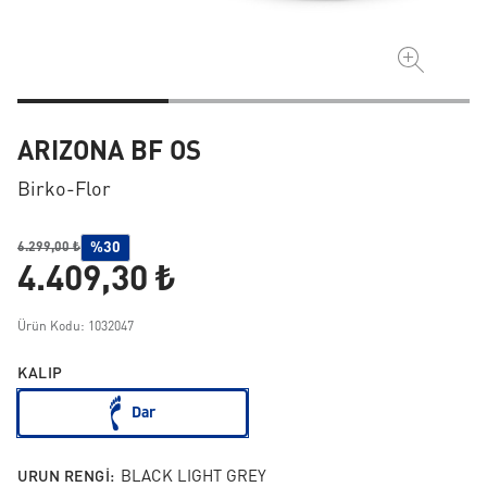
ARIZONA BF OS
Birko-Flor
%30
6.299,00 ₺
4.409,30 ₺
Ürün Kodu: 1032047
KALIP
Dar
URUN RENGI:
BLACK LIGHT GREY