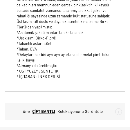
de kadınları memnun eden gerçek bir klasiktir. İki kayışlı
bu sade sandalet, zamansız tasarımıyla dikkat çeker ve
rahatlığı sayesinde uzun zamandır kült statüsüne sahiptir.
Üst kısım, cilt dostu ve dayanıklı sentetik malzeme Birko-
Flor® dan yapılmıştır.
*Anatomik şekilli mantar-lateks tabanlık
*Üst kısım: Birko-Flor®
*Tabanlık astarı: süet
*Taban: EVA
*Detaylar: her biri ayrı ayrı ayarlanabilir metal pimli toka
ile iki kayış
*Almanya da üretilmiştir.
* ÜST YÜZEY : SENTETİK
* İÇ TABAN : İNEK DERİSİ
Tüm:
ÇİFT BANTLI
Koleksiyonunu Görüntüle