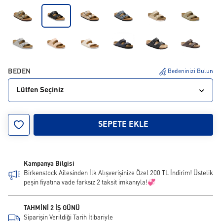
BEDEN
Bedeninizi Bulun
Lütfen Seçiniz
35
36
37
38
39
40
41
42
43
SEPETE EKLE
44
45
46
Kampanya Bilgisi
Birkenstock Ailesinden İlk Alışverişinize Özel 200 TL İndirim! Üstelik
peşin fiyatına vade farksız 2 taksit imkanıyla!💞
TAHMİNİ 2 İŞ GÜNÜ
Siparişin Verildiği Tarih İtibariyle