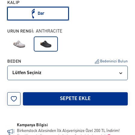
KALIP
Dar
URUN RENGI:
ANTHRACITE
BEDEN
Bedeninizi Bulun
Lütfen Seçiniz
40
42
43
44
45
46
SEPETE EKLE
Kampanya Bilgisi
Birkenstock Ailesinden İlk Alışverişinize Özel 200 TL İndirim!