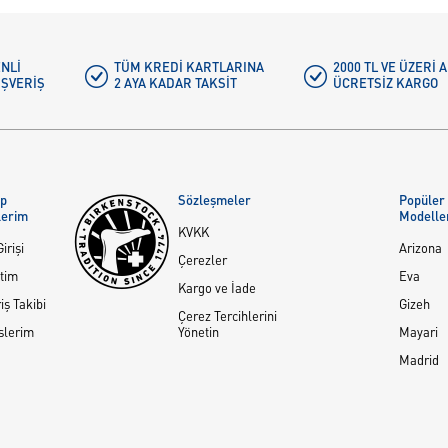
NLI
TÜM KREDI KARTLARINA
2000 TL VE ÜZERİ
IŞVERIŞ
2 AYA KADAR TAKSIT
ÜCRETSIZ KARGO
ap
Sözleşmeler
Popüler
lerim
Modelle
KVKK
irişi
Arizona
Çerezler
tim
Eva
Kargo ve İade
iş Takibi
Gizeh
Çerez Tercihlerini
slerim
Yönetin
Mayari
Madrid