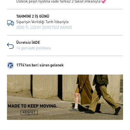
Üstelik peşin fiyatına vade farksız 2 taksit imkanıyla!💞
TAHMİNİ 2 İŞ GÜNÜ
Siparişin Verildiği Tarih İtibariyle
2000 TL ÜZERİ ÜCRETSİZ KARGO
Ücretsiz İADE
14 gün iade politikası
1774'ten beri süren gelenek