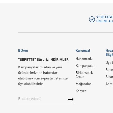
%100 GÜVE
ONLINE AL
Bülten
Kurumsal
Hes
Bilgi
Hakkımızda
"SEPETTE" Sürpriz İNDİRİMLER
Üye G
Kampanyalar
Kampanyalarımızdan ve yeni
Sepe
ürünlerimizden haberdar
Birkenstock
Group
Sipar
olabilmek için e-posta listemize
üye olabilirsiniz.
Mağazalar
Adre
Kariyer