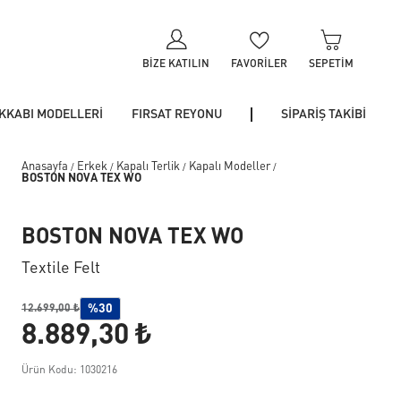
BIZE KATILIN
FAVORILER
SEPETIM
KKABI MODELLERİ
FIRSAT REYONU
SİPARİŞ TAKİBİ
Anasayfa
Erkek
Kapalı Terlik
Kapalı Modeller
/
/
/
/
BOSTON NOVA TEX WO
BOSTON NOVA TEX WO
Textile Felt
%30
12.699,00 ₺
8.889,30 ₺
Ürün Kodu: 1030216