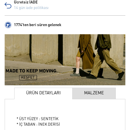
Ücretsiz İADE
14 gün iade politikası
1774'ten beri süren gelenek
ÜRÜN DETAYLARI
MALZEME
* ÜST YÜZEY : SENTETİK
* İÇ TABAN : İNEK DERİSİ