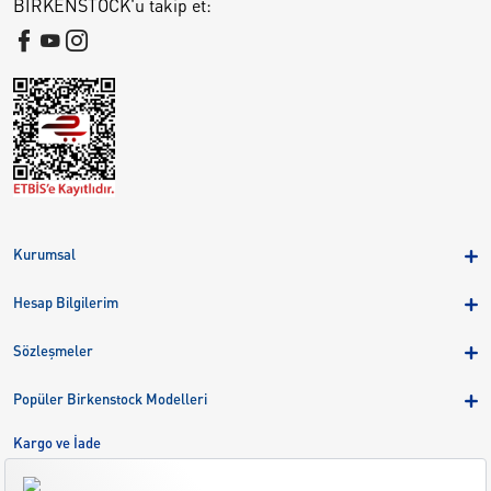
BIRKENSTOCK'u takip et:
Kurumsal
Hakkımızda
Hesap Bilgilerim
Kampanyalar
Üye Girişi
Birkenstock Group
Sözleşmeler
Sepetim
Mağazalar
KVKK
Sipariş Takibi
Popüler Birkenstock Modelleri
Kariyer
Çerezler
Adreslerim
Arizona
Kargo ve İade
Kargo ve İade
Eva
Çerez Tercihlerini Yönetin
Bize Ulaşın