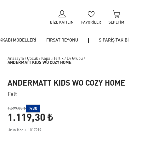
BIZE KATILIN
FAVORILER
SEPETIM
KKABI MODELLERİ
FIRSAT REYONU
SİPARİŞ TAKİBİ
Anasayfa
Çocuk
Kapalı Terlik
Ev Grubu
/
/
/
/
ANDERMATT KIDS WO COZY HOME
ANDERMATT KIDS WO COZY HOME
Felt
%30
1.599,00 ₺
1.119,30 ₺
Ürün Kodu: 1017919