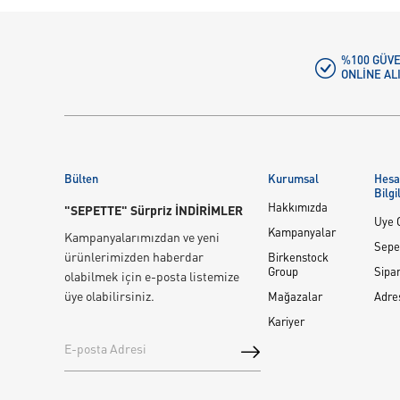
%100 GÜVE
ONLINE AL
Bülten
Kurumsal
Hes
Bilgi
Hakkımızda
"SEPETTE" Sürpriz İNDİRİMLER
Üye G
Kampanyalar
Kampanyalarımızdan ve yeni
Sepe
ürünlerimizden haberdar
Birkenstock
Group
Sipar
olabilmek için e-posta listemize
üye olabilirsiniz.
Mağazalar
Adre
Kariyer