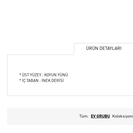
ÜRÜN DETAYLARI
* ÜST YÜZEY : KOYUN YÜNÜ
* İÇ TABAN : İNEK DERİSİ
Tüm:
EV GRUBU
Koleksiyon