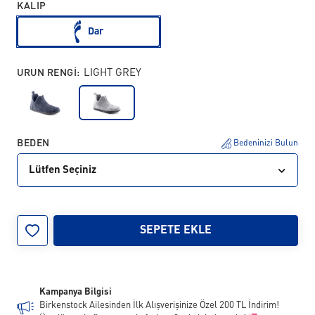
KALIP
Dar
URUN RENGI:
LIGHT GREY
BEDEN
Bedeninizi Bulun
Lütfen Seçiniz
26
27
28
29
30
31
32
33
SEPETE EKLE
34
35
Kampanya Bilgisi
Birkenstock Ailesinden İlk Alışverişinize Özel 200 TL İndirim!