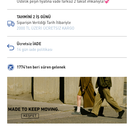
Üstelik peşin fiyatına vade farksız 2 taksit imkanıyla!💞
TAHMİNİ 2 İŞ GÜNÜ
Siparişin Verildiği Tarih İtibariyle
2000 TL ÜZERİ ÜCRETSİZ KARGO
Ücretsiz İADE
14 gün iade politikası
1774'ten beri süren gelenek