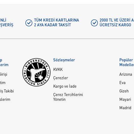
NLI
TÜM KREDI KARTLARINA
2000 TL VE ÜZERİ
IŞVERIŞ
2 AYA KADAR TAKSIT
ÜCRETSIZ KARGO
ap
Sözleşmeler
Popüler
lerim
Modelle
KVKK
irişi
Arizona
Çerezler
tim
Eva
Kargo ve İade
iş Takibi
Gizeh
Çerez Tercihlerini
slerim
Yönetin
Mayari
Madrid