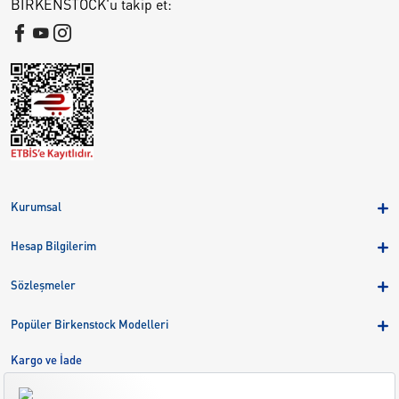
BIRKENSTOCK'u takip et:
Kurumsal
Hakkımızda
Hesap Bilgilerim
Kampanyalar
Üye Girişi
Birkenstock Group
Sözleşmeler
Sepetim
Mağazalar
KVKK
Sipariş Takibi
Popüler Birkenstock Modelleri
Kariyer
Çerezler
Adreslerim
Arizona
Kargo ve İade
Kargo ve İade
Eva
Çerez Tercihlerini Yönetin
Bize Ulaşın