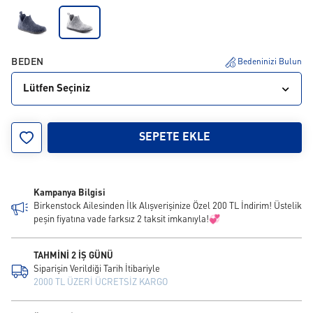
BEDEN
Bedeninizi Bulun
Lütfen Seçiniz
26
27
28
29
30
31
32
33
34
SEPETE EKLE
35
Kampanya Bilgisi
Birkenstock Ailesinden İlk Alışverişinize Özel 200 TL İndirim! Üstelik
peşin fiyatına vade farksız 2 taksit imkanıyla!💞
TAHMİNİ 2 İŞ GÜNÜ
Siparişin Verildiği Tarih İtibariyle
2000 TL ÜZERİ ÜCRETSİZ KARGO