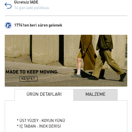
Ücretsiz İADE
14 gün iade politikası
1774'ten beri süren gelenek
ÜRÜN DETAYLARI
MALZEME
* ÜST YÜZEY : KOYUN YÜNÜ
* İÇ TABAN : İNEK DERİSİ