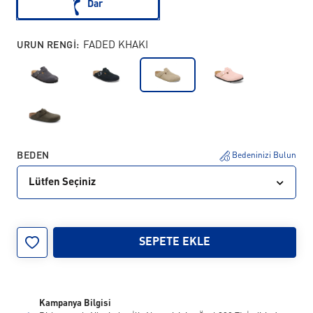
Dar
URUN RENGI:
FADED KHAKI
BEDEN
Bedeninizi Bulun
Lütfen Seçiniz
35
36
37
38
39
40
41
42
SEPETE EKLE
43
44
45
46
Kampanya Bilgisi