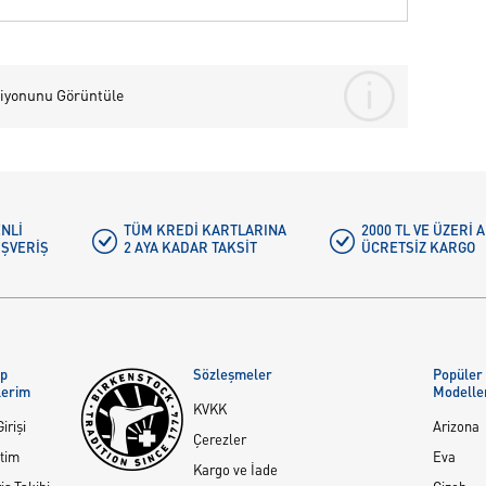
iyonunu Görüntüle
NLI
TÜM KREDI KARTLARINA
2000 TL VE ÜZERİ
IŞVERIŞ
2 AYA KADAR TAKSIT
ÜCRETSIZ KARGO
ap
Sözleşmeler
Popüler
lerim
Modelle
KVKK
irişi
Arizona
Çerezler
tim
Eva
Kargo ve İade