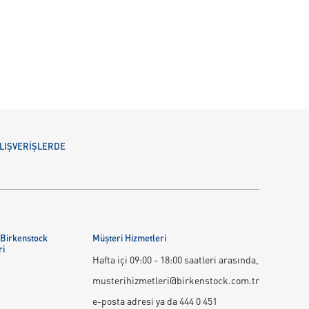
 ALIŞVERİŞLERDE
 Birkenstock
Müşteri Hizmetleri
ri
Hafta içi 09:00 - 18:00 saatleri arasında,
musterihizmetleri@birkenstock.com.tr
e-posta adresi ya da 444 0 451