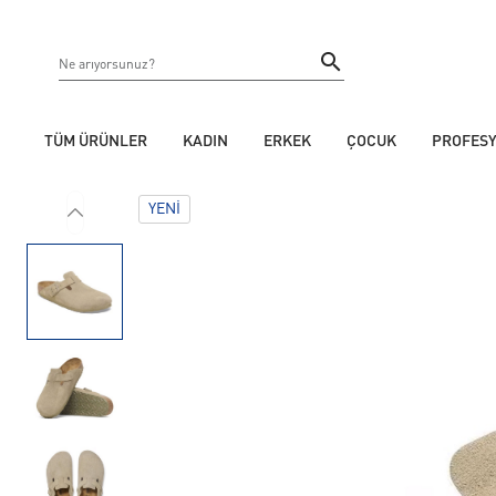
TÜM ÜRÜNLER
KADIN
ERKEK
ÇOCUK
PROFES
YENI