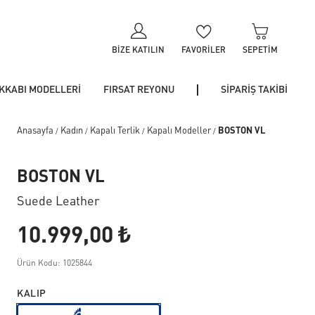
BIZE KATILIN
FAVORILER
SEPETIM
KKABI MODELLERİ
FIRSAT REYONU
SİPARİŞ TAKİBİ
Anasayfa
Kadın
Kapalı Terlik
Kapalı Modeller
BOSTON VL
/
/
/
/
BOSTON VL
Suede Leather
10.999,00 ₺
Ürün Kodu: 1025844
KALIP