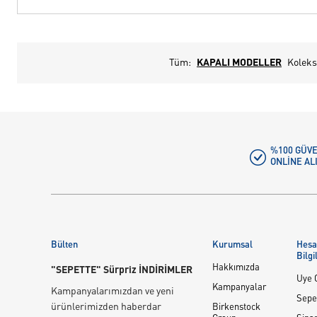
Tüm:
KAPALI MODELLER
Koleks
%100 GÜVE
ONLINE AL
Bülten
Kurumsal
Hes
Bilgi
Hakkımızda
"SEPETTE" Sürpriz İNDİRİMLER
Üye G
Kampanyalar
Kampanyalarımızdan ve yeni
Sepe
ürünlerimizden haberdar
Birkenstock