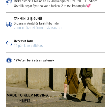
Birkenstock Ailesinden İlk Alışverişinize Özel 200 TL İndirim!
Üstelik peşin fiyatına vade farksız 2 taksit imkanıyla!💞
TAHMİNİ 2 İŞ GÜNÜ
Siparişin Verildiği Tarih İtibariyle
2000 TL ÜZERİ ÜCRETSİZ KARGO
Ücretsiz İADE
14 gün iade politikası
1774'ten beri süren gelenek