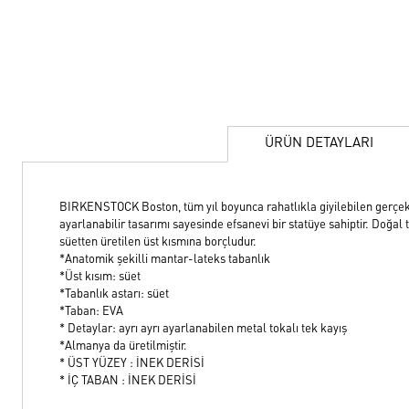
ÜRÜN DETAYLARI
BIRKENSTOCK Boston, tüm yıl boyunca rahatlıkla giyilebilen gerçek bi
ayarlanabilir tasarımı sayesinde efsanevi bir statüye sahiptir. Doğal t
süetten üretilen üst kısmına borçludur.
*Anatomik şekilli mantar-lateks tabanlık
*Üst kısım: süet
*Tabanlık astarı: süet
*Taban: EVA
* Detaylar: ayrı ayrı ayarlanabilen metal tokalı tek kayış
*Almanya da üretilmiştir.
* ÜST YÜZEY : İNEK DERİSİ
* İÇ TABAN : İNEK DERİSİ