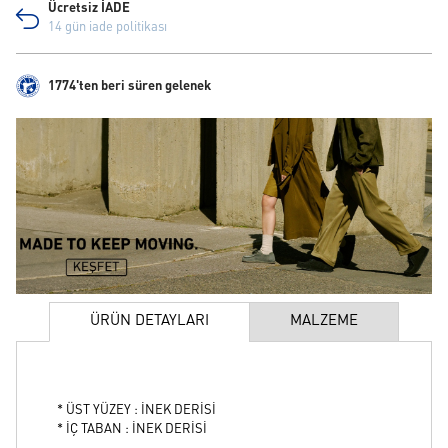
Ücretsiz İADE
14 gün iade politikası
1774'ten beri süren gelenek
ÜRÜN DETAYLARI
MALZEME
* ÜST YÜZEY : İNEK DERİSİ
* İÇ TABAN : İNEK DERİSİ