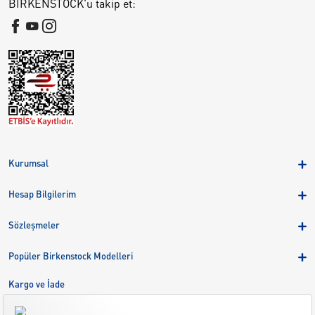
BIRKENSTOCK'u takip et:
Kurumsal
Hakkımızda
Hesap Bilgilerim
Kampanyalar
Üye Girişi
Birkenstock Group
Sözleşmeler
Sepetim
Mağazalar
KVKK
Sipariş Takibi
Popüler Birkenstock Modelleri
Kariyer
Çerezler
Adreslerim
Arizona
Kargo ve İade
Kargo ve İade
Eva
Çerez Tercihlerini Yönetin
Bize Ulaşın