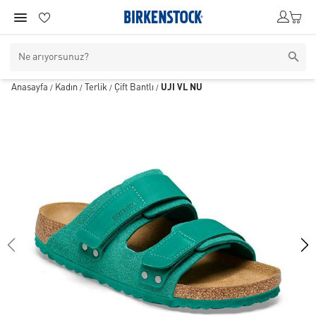
Anasayfa
Kadın
Terlik
Çift Bantlı
UJI VL NU
/
/
/
/