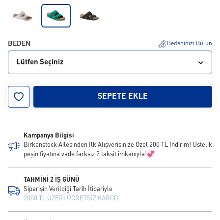
BEDEN
Bedeninizi Bulun
Lütfen Seçiniz
36
37
38
39
40
41
42
43
SEPETE EKLE
Kampanya Bilgisi
Birkenstock Ailesinden İlk Alışverişinize Özel 200 TL İndirim! Üstelik
peşin fiyatına vade farksız 2 taksit imkanıyla!💞
TAHMİNİ 2 İŞ GÜNÜ
Siparişin Verildiği Tarih İtibariyle
2000 TL ÜZERİ ÜCRETSİZ KARGO