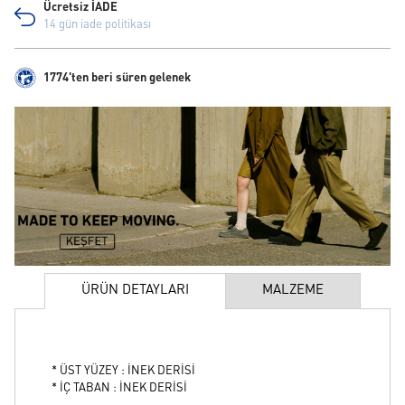
Ücretsiz İADE
14 gün iade politikası
1774'ten beri süren gelenek
ÜRÜN DETAYLARI
MALZEME
* ÜST YÜZEY : İNEK DERİSİ
* İÇ TABAN : İNEK DERİSİ