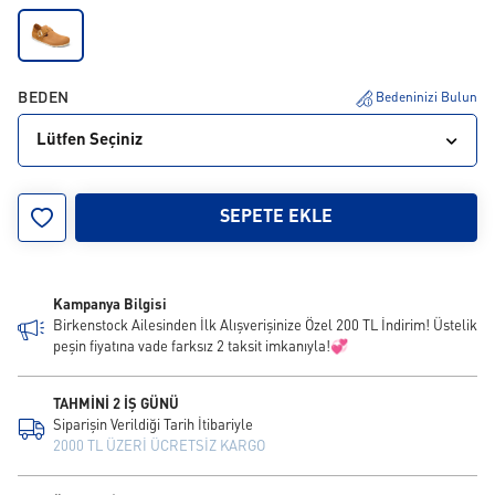
BEDEN
Bedeninizi Bulun
Lütfen Seçiniz
35
36
37
38
39
40
41
42
43
SEPETE EKLE
44
45
46
Kampanya Bilgisi
Birkenstock Ailesinden İlk Alışverişinize Özel 200 TL İndirim! Üstelik
peşin fiyatına vade farksız 2 taksit imkanıyla!💞
TAHMİNİ 2 İŞ GÜNÜ
Siparişin Verildiği Tarih İtibariyle
2000 TL ÜZERİ ÜCRETSİZ KARGO