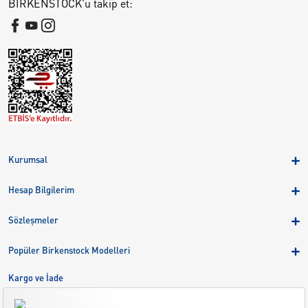
BIRKENSTOCK'u takip et:
Kurumsal
Hakkımızda
Hesap Bilgilerim
Kampanyalar
Üye Girişi
Birkenstock Group
Sözleşmeler
Sepetim
Mağazalar
KVKK
Sipariş Takibi
Popüler Birkenstock Modelleri
Kariyer
Çerezler
Adreslerim
Arizona
Kargo ve İade
Kargo ve İade
Eva
Çerez Tercihlerini Yönetin
Bize Ulaşın