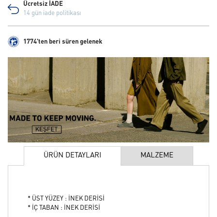
Ücretsiz İADE
14 gün iade politikası
1774'ten beri süren gelenek
ÜRÜN DETAYLARI
MALZEME
* ÜST YÜZEY : İNEK DERİSİ
* İÇ TABAN : İNEK DERİSİ