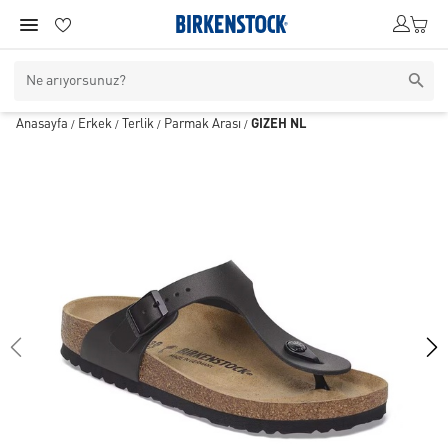
Anasayfa
Erkek
Terlik
Parmak Arası
GIZEH NL
/
/
/
/