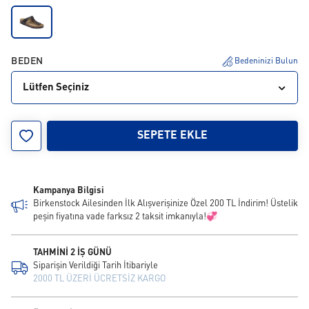
BEDEN
Bedeninizi Bulun
Lütfen Seçiniz
44
45
46
SEPETE EKLE
Kampanya Bilgisi
Birkenstock Ailesinden İlk Alışverişinize Özel 200 TL İndirim! Üstelik
peşin fiyatına vade farksız 2 taksit imkanıyla!💞
TAHMİNİ 2 İŞ GÜNÜ
Siparişin Verildiği Tarih İtibariyle
2000 TL ÜZERİ ÜCRETSİZ KARGO