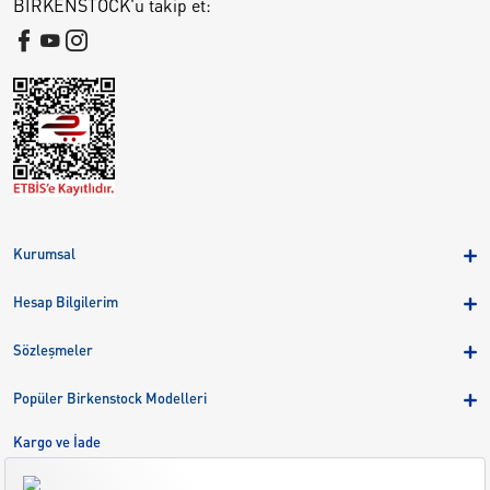
BIRKENSTOCK'u takip et:
Kurumsal
Hakkımızda
Hesap Bilgilerim
Kampanyalar
Üye Girişi
Birkenstock Group
Sözleşmeler
Sepetim
Mağazalar
KVKK
Sipariş Takibi
Popüler Birkenstock Modelleri
Kariyer
Çerezler
Adreslerim
Arizona
Kargo ve İade
Kargo ve İade
Eva
Çerez Tercihlerini Yönetin
Bize Ulaşın