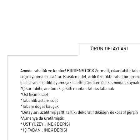
ÜRÜN DETAYLARI
Anında rahatlık ve konfor! BIRKENSTOCK Zermatt, çıkarılabilir tabanlı
seçim yapmanızı sağlar. Klasik model, artık özellikle rahat bir premi
gibi saran, özellikle yumuşak süetten üretilen üst kısmından kaynakl
*Çıkarılabilir, anatomik şekilli mantar-lateks tabanlık
*Üst kısım: süet
*Tabanlık astarı: süet
*Taban: doğal kauçuk
*Detaylar: uzatılmış şaftlı terlik; dekoratif dikişler; dekoratif perçin
*Almanya da üretilmiştir.
* ÜST YÜZEY : İNEK DERİSİ
* İÇ TABAN : İNEK DERİSİ