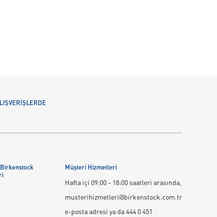
 ALIŞVERİŞLERDE
 Birkenstock
Müşteri Hizmetleri
ri
Hafta içi 09:00 - 18:00 saatleri arasında,
musterihizmetleri@birkenstock.com.tr
e-posta adresi ya da 444 0 451