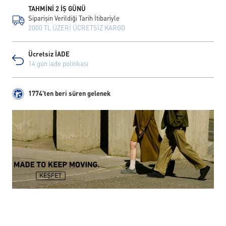
TAHMİNİ 2 İŞ GÜNÜ
Siparişin Verildiği Tarih İtibariyle
2000 TL ÜZERİ ÜCRETSİZ KARGO
Ücretsiz İADE
14 gün iade politikası
1774'ten beri süren gelenek