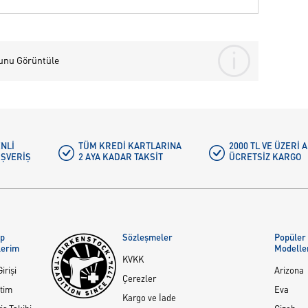
unu Görüntüle
NLI
TÜM KREDI KARTLARINA
2000 TL VE ÜZERİ
IŞVERIŞ
2 AYA KADAR TAKSIT
ÜCRETSIZ KARGO
ap
Sözleşmeler
Popüler
lerim
Modelle
KVKK
irişi
Arizona
Çerezler
tim
Eva
Kargo ve İade