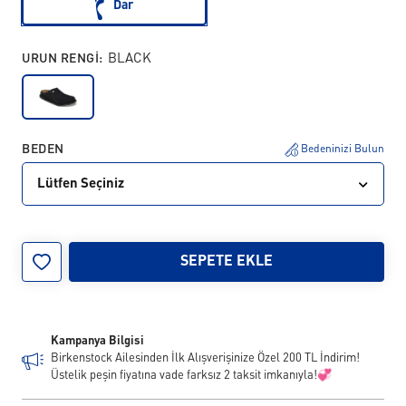
Dar
URUN RENGI:
BLACK
BEDEN
Bedeninizi Bulun
Lütfen Seçiniz
35
36
37
38
39
40
41
42
SEPETE EKLE
43
44
45
46
Kampanya Bilgisi
Birkenstock Ailesinden İlk Alışverişinize Özel 200 TL İndirim!
Üstelik peşin fiyatına vade farksız 2 taksit imkanıyla!💞