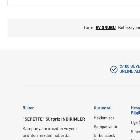
Tüm:
EV GRUBU
Koleksiyon
%100 GÜVE
ONLINE AL
Bülten
Kurumsal
Hes
Bilgi
Hakkımızda
"SEPETTE" Sürpriz İNDİRİMLER
Üye G
Kampanyalar
Kampanyalarımızdan ve yeni
Sepe
ürünlerimizden haberdar
Birkenstock