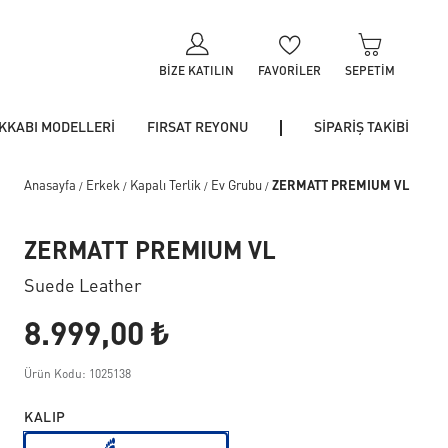
BIZE KATILIN
FAVORILER
SEPETIM
KKABI MODELLERİ
FIRSAT REYONU
SİPARİŞ TAKİBİ
Anasayfa
Erkek
Kapalı Terlik
Ev Grubu
ZERMATT PREMIUM VL
/
/
/
/
ZERMATT PREMIUM VL
Suede Leather
8.999,00 ₺
Ürün Kodu: 1025138
KALIP