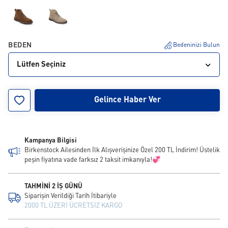
BEDEN
Bedeninizi Bulun
Lütfen Seçiniz
36
37
38
39
40
41
42
43
44
Gelince Haber Ver
45
46
Kampanya Bilgisi
Birkenstock Ailesinden İlk Alışverişinize Özel 200 TL İndirim! Üstelik
peşin fiyatına vade farksız 2 taksit imkanıyla!💞
TAHMİNİ 2 İŞ GÜNÜ
Siparişin Verildiği Tarih İtibariyle
2000 TL ÜZERİ ÜCRETSİZ KARGO