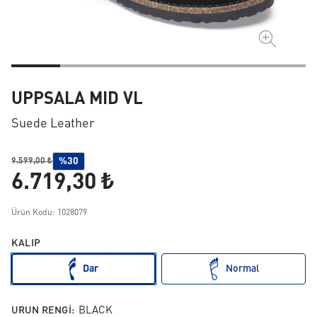
UPPSALA MID VL
Suede Leather
%30
9.599,00 ₺
6.719,30 ₺
Ürün Kodu: 1028079
KALIP
Dar
Normal
URUN RENGI:
BLACK