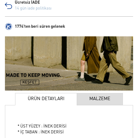
Ücretsiz İADE
14 gün iade politikası
1774'ten beri süren gelenek
ÜRÜN DETAYLARI
MALZEME
* ÜST YÜZEY : İNEK DERİSİ
* İÇ TABAN : İNEK DERİSİ