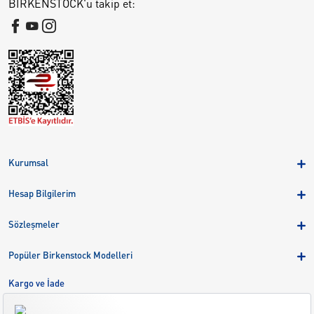
BIRKENSTOCK'u takip et:
Kurumsal
Hakkımızda
Hesap Bilgilerim
Kampanyalar
Üye Girişi
Birkenstock Group
Sözleşmeler
Sepetim
Mağazalar
KVKK
Sipariş Takibi
Popüler Birkenstock Modelleri
Kariyer
Çerezler
Adreslerim
Arizona
Kargo ve İade
Kargo ve İade
Eva
Çerez Tercihlerini Yönetin
Bize Ulaşın