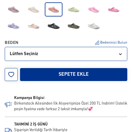
BEDEN
Bedeninizi Bulun
Lütfen Seçiniz
35
36
37
38
39
40
41
42
SEPETE EKLE
Kampanya Bilgisi
Birkenstock Ailesinden İlk Alışverişinize Özel 200 TL İndirim! Üstelik
peşin fiyatına vade farksız 2 taksit imkanıyla!💞
TAHMİNİ 2 İŞ GÜNÜ
Siparişin Verildiği Tarih İtibariyle