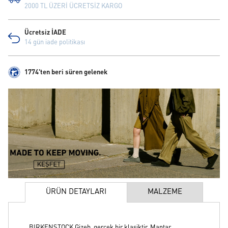
2000 TL ÜZERİ ÜCRETSİZ KARGO
Ücretsiz İADE
14 gün iade politikası
1774'ten beri süren gelenek
ÜRÜN DETAYLARI
MALZEME
BIRKENSTOCK Gizeh, gerçek bir klasiktir. Mantar