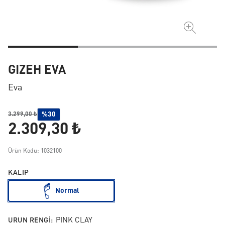
GIZEH EVA
Eva
%30
3.299,00 ₺
2.309,30 ₺
Ürün Kodu: 1032100
KALIP
Normal
URUN RENGI:
PINK CLAY