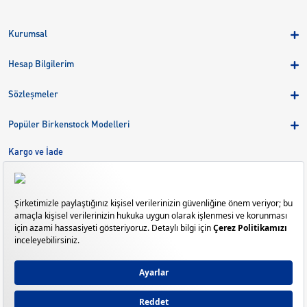
Kurumsal
Hakkımızda
Hesap Bilgilerim
Kampanyalar
Üye Girişi
Birkenstock Group
Sözleşmeler
Sepetim
Mağazalar
KVKK
Sipariş Takibi
Popüler Birkenstock Modelleri
Kariyer
Çerezler
Adreslerim
Arizona
Kargo ve İade
Kargo ve İade
Eva
Çerez Tercihlerini Yönetin
Bize Ulaşın
Gizeh
Mayari
Madrid