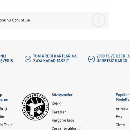
yonunu Görüntüle
NLI
TÜM KREDI KARTLARINA
2000 TL VE ÜZERİ
IŞVERIŞ
2 AYA KADAR TAKSIT
ÜCRETSIZ KARGO
ap
Sözleşmeler
Popüler
lerim
Modelle
KVKK
irişi
Arizona
Çerezler
tim
Eva
Kargo ve İade
iş Takibi
Gizeh
Çerez Tercihlerini