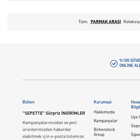
Tüm:
PARMAK ARASI
Koleksi
%100 GÜVE
ONLINE AL
Bülten
Kurumsal
Hes
Bilgi
Hakkımızda
"SEPETTE" Sürpriz İNDİRİMLER
Üye G
Kampanyalar
Kampanyalarımızdan ve yeni
Sepe
ürünlerimizden haberdar
Birkenstock
Group
Sipar
olabilmek için e-posta listemize