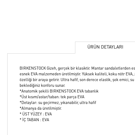
ÜRÜN DETAYLARI
BIRKENSTOCK Gizeh, gerçek bir klasiktir. Mantar sandaletlerden esi
esnek EVA malzemeden üretilmiştir. Yüksek kaliteli, koku nötr EVA, z
özelliği bir araya getirir. Ultra hafif, son derece elastik, şok emic
beklediğiniz konforu sunar.
*Anatomik şekilli BIRKENSTOCK EVA tabanlık
*Üst kısım/astar/taban: tek parça EVA
*Detaylar: su geçirmez, yıkanabilir, ultra hafif
*Almanya da üretilmiştir.
* ÜST YÜZEY : EVA
* İÇ TABAN : EVA