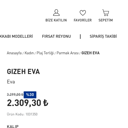
BIZE KATILIN
FAVORILER
SEPETIM
KKABI MODELLERİ
FIRSAT REYONU
SİPARİŞ TAKİBİ
Anasayfa
Kadın
Plaj Terliği
Parmak Arası
GIZEH EVA
/
/
/
/
GIZEH EVA
Eva
%30
3.299,00 ₺
2.309,30 ₺
Ürün Kodu: 1031350
KALIP