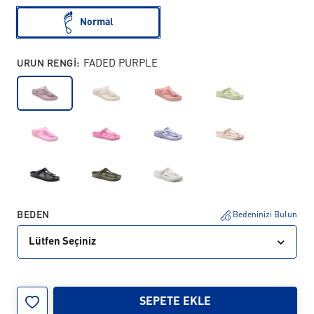
Normal
URUN RENGI:
FADED PURPLE
BEDEN
Bedeninizi Bulun
Lütfen Seçiniz
35
36
37
38
39
40
41
42
SEPETE EKLE