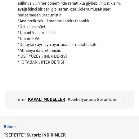
edilir ve yılın her döneminde rahatlıkla giyilebilir. Üst kısım,
ayağı ikinci bir deri gibi saran, özellikle yumuşak süet
malzemeden üretilmiştir.
*Anatomik şekilli mantar-lateks tabanlık
*Üst kısım: süet
*Tabanlık astarı: süet
*Taban: EVA
*Detaylar: ayrı ayrı ayarlanabilir metal tokalı
*Almanya da üretilmiştir.
* ÜST YÜZEY : İNEK DERİSİ
* İÇ TABAN : İNEK DERİSİ
Tüm:
KAPALI MODELLER
Koleksiyonunu Görüntüle
Bülten
"SEPETTE" Sürpriz İNDİRİMLER