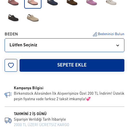
BEDEN
Bedeninizi Bulun
Lütfen Seçiniz
35
36
37
38
39
40
41
42
SEPETE EKLE
Kampanya Bilgisi
Birkenstock Ailesinden İlk Alışverişinize Özel 200 TL İndirim! Üstelik
peşin fiyatına vade farksız 2 taksit imkanıyla!💞
TAHMİNİ 2 İŞ GÜNÜ
Siparişin Verildiği Tarih İtibariyle
2000 TL ÜZERİ ÜCRETSİZ KARGO