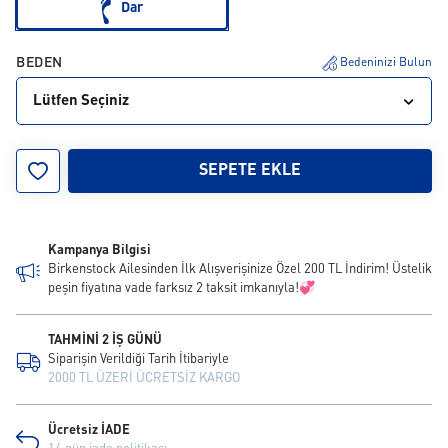
Dar
BEDEN
Bedeninizi Bulun
Lütfen Seçiniz
35
36
37
38
39
40
41
42
43
SEPETE EKLE
44
45
46
Kampanya Bilgisi
Birkenstock Ailesinden İlk Alışverişinize Özel 200 TL İndirim! Üstelik
peşin fiyatına vade farksız 2 taksit imkanıyla!💞
TAHMİNİ 2 İŞ GÜNÜ
Siparişin Verildiği Tarih İtibariyle
2000 TL ÜZERİ ÜCRETSİZ KARGO
Ücretsiz İADE