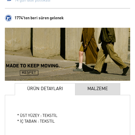
14 gün iade politikası
1774'ten beri süren gelenek
ÜRÜN DETAYLARI
MALZEME
* ÜST YÜZEY : TEKSTİL
* İÇ TABAN : TEKSTİL