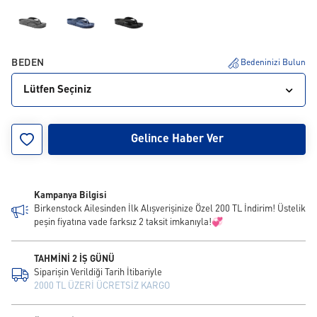
BEDEN
Bedeninizi Bulun
Lütfen Seçiniz
35
36
37
38
39
40
41
42
43
Gelince Haber Ver
44
45
46
Kampanya Bilgisi
Birkenstock Ailesinden İlk Alışverişinize Özel 200 TL İndirim! Üstelik
peşin fiyatına vade farksız 2 taksit imkanıyla!💞
TAHMİNİ 2 İŞ GÜNÜ
Siparişin Verildiği Tarih İtibariyle
2000 TL ÜZERİ ÜCRETSİZ KARGO