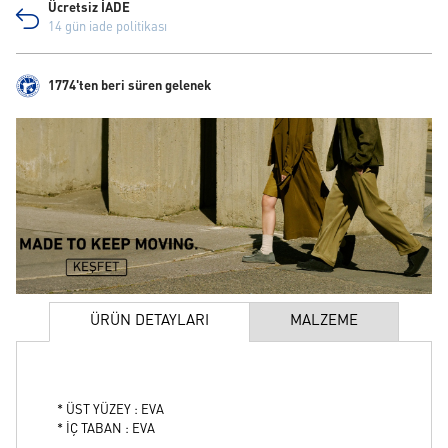
Ücretsiz İADE
14 gün iade politikası
1774'ten beri süren gelenek
ÜRÜN DETAYLARI
MALZEME
* ÜST YÜZEY : EVA
* İÇ TABAN : EVA