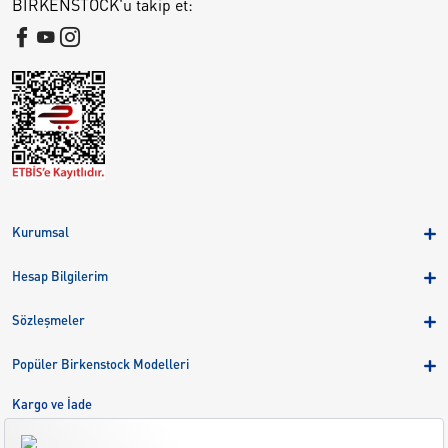
BIRKENSTOCK'u takip et:
Kurumsal
Hakkımızda
Hesap Bilgilerim
Kampanyalar
Üye Girişi
Birkenstock Group
Sözleşmeler
Sepetim
Mağazalar
KVKK
Sipariş Takibi
Popüler Birkenstock Modelleri
Kariyer
Çerezler
Adreslerim
Arizona
Kargo ve İade
Kargo ve İade
Eva
Çerez Tercihlerini Yönetin
Bize Ulaşın