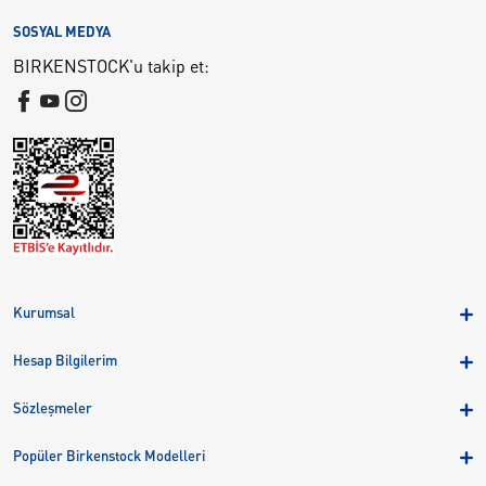
SOSYAL MEDYA
BIRKENSTOCK'u takip et:
Kurumsal
Hakkımızda
Hesap Bilgilerim
Kampanyalar
Üye Girişi
Birkenstock Group
Sözleşmeler
Sepetim
Mağazalar
KVKK
Sipariş Takibi
Popüler Birkenstock Modelleri
Kariyer
Çerezler
Adreslerim