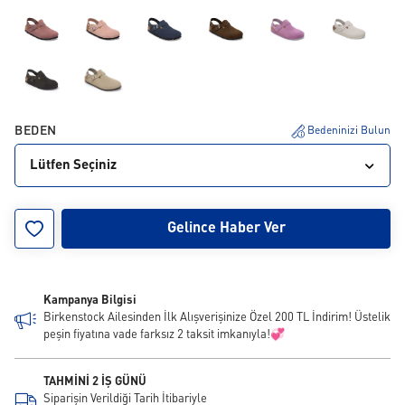
BEDEN
Bedeninizi Bulun
Lütfen Seçiniz
35
36
37
38
39
40
41
42
43
Gelince Haber Ver
44
45
46
Kampanya Bilgisi
Birkenstock Ailesinden İlk Alışverişinize Özel 200 TL İndirim! Üstelik
peşin fiyatına vade farksız 2 taksit imkanıyla!💞
TAHMİNİ 2 İŞ GÜNÜ
Siparişin Verildiği Tarih İtibariyle