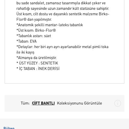
bu sade sandalet, zamansız tasarımıyla dikkat çeker ve
rahatlığı sayesinde uzun zamandır kült statüsüne sahiptir.
Üst kısım, cilt dostu ve dayanıklı sentetik malzeme Birko-
Flor® dan yapılmıştır.
*Anatomik şekilli mantar-lateks tabanlık
*Üst kısım: Birko-Flor®
*Tabanlık astarı: süet
*Taban: EVA
*Detaylar: her biri ayrı ayrı ayarlanabilir metal pimli toka
ile iki kayış
*Almanya da üretilmiştir.
* ÜST YÜZEY : SENTETİK
* İÇ TABAN : İNEK DERİSİ
Tüm:
ÇİFT BANTLI
Koleksiyonunu Görüntüle
Bülten