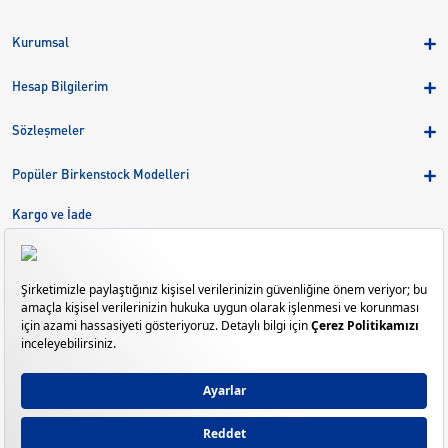
Kurumsal
Hakkımızda
Hesap Bilgilerim
Kampanyalar
Üye Girişi
Birkenstock Group
Sözleşmeler
Sepetim
Mağazalar
KVKK
Sipariş Takibi
Popüler Birkenstock Modelleri
Kariyer
Çerezler
Adreslerim
Arizona
Kargo ve İade
Kargo ve İade
Eva
Çerez Tercihlerini Yönetin
Bize Ulaşın
Gizeh
Mayari
Madrid