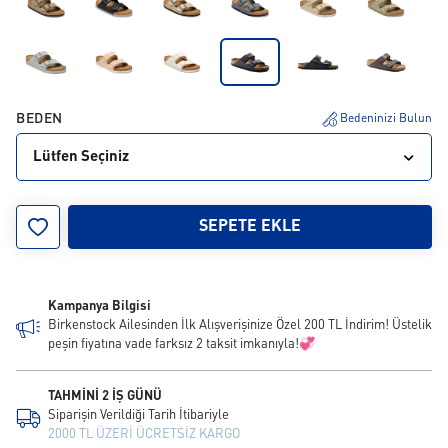
BEDEN
Bedeninizi Bulun
Lütfen Seçiniz
35
36
37
38
39
40
41
42
43
SEPETE EKLE
44
45
46
47
48
Kampanya Bilgisi
Birkenstock Ailesinden İlk Alışverişinize Özel 200 TL İndirim! Üstelik
peşin fiyatına vade farksız 2 taksit imkanıyla!💞
TAHMİNİ 2 İŞ GÜNÜ
Siparişin Verildiği Tarih İtibariyle
2000 TL ÜZERİ ÜCRETSİZ KARGO