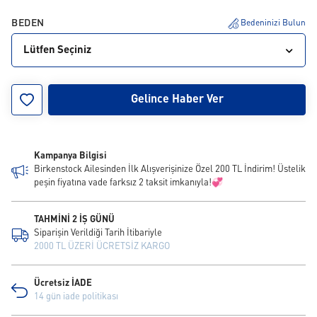
BEDEN
Bedeninizi Bulun
Lütfen Seçiniz
35
36
37
38
39
40
41
42
43
Gelince Haber Ver
44
45
46
Kampanya Bilgisi
Birkenstock Ailesinden İlk Alışverişinize Özel 200 TL İndirim! Üstelik
peşin fiyatına vade farksız 2 taksit imkanıyla!💞
TAHMİNİ 2 İŞ GÜNÜ
Siparişin Verildiği Tarih İtibariyle
2000 TL ÜZERİ ÜCRETSİZ KARGO
Ücretsiz İADE
14 gün iade politikası