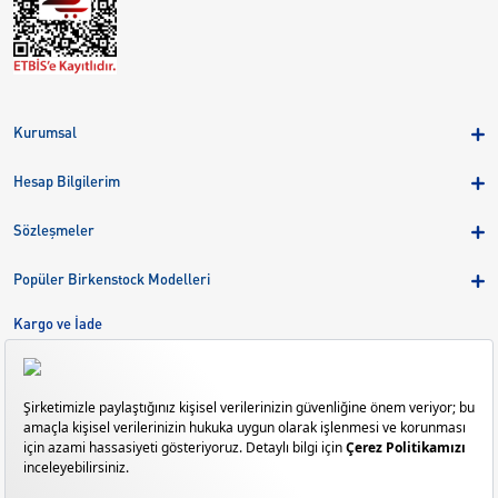
Kurumsal
Hakkımızda
Hesap Bilgilerim
Kampanyalar
Üye Girişi
Birkenstock Group
Sözleşmeler
Sepetim
Mağazalar
KVKK
Sipariş Takibi
Popüler Birkenstock Modelleri
Kariyer
Çerezler
Adreslerim
Arizona
Kargo ve İade
Kargo ve İade
Eva
Çerez Tercihlerini Yönetin
Bize Ulaşın
Gizeh
Mayari
Madrid