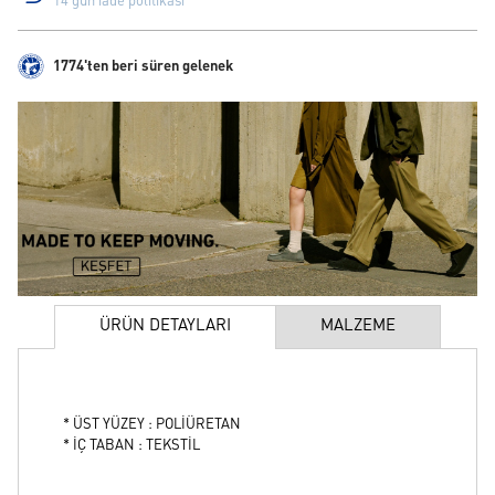
14 gün iade politikası
1774'ten beri süren gelenek
ÜRÜN DETAYLARI
MALZEME
* ÜST YÜZEY : POLİÜRETAN
* İÇ TABAN : TEKSTİL