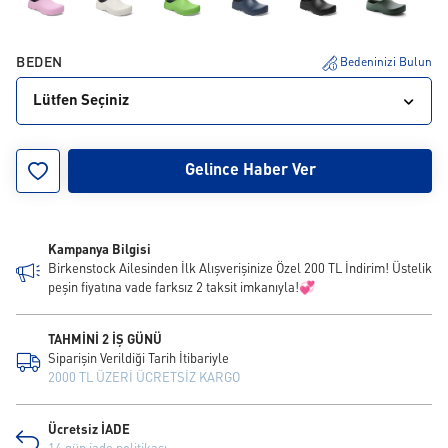
BEDEN
Bedeninizi Bulun
Lütfen Seçiniz
35
36
37
38
39
40
41
42
43
Gelince Haber Ver
44
45
46
47
48
Kampanya Bilgisi
Birkenstock Ailesinden İlk Alışverişinize Özel 200 TL İndirim! Üstelik
peşin fiyatına vade farksız 2 taksit imkanıyla!💞
TAHMİNİ 2 İŞ GÜNÜ
Siparişin Verildiği Tarih İtibariyle
2000 TL ÜZERİ ÜCRETSİZ KARGO
Ücretsiz İADE