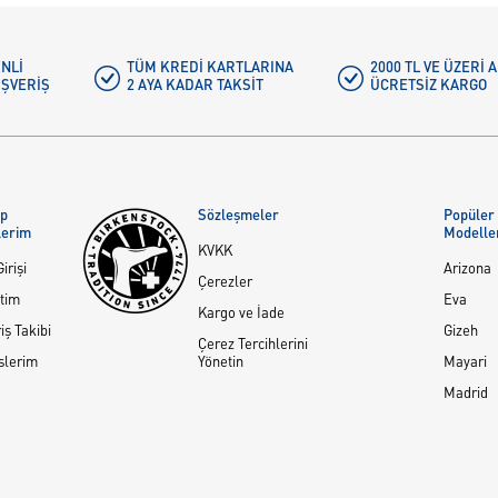
NLI
TÜM KREDI KARTLARINA
2000 TL VE ÜZERİ
IŞVERIŞ
2 AYA KADAR TAKSIT
ÜCRETSIZ KARGO
ap
Sözleşmeler
Popüler
lerim
Modelle
KVKK
irişi
Arizona
Çerezler
tim
Eva
Kargo ve İade
iş Takibi
Gizeh
Çerez Tercihlerini
slerim
Yönetin
Mayari
Madrid