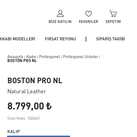
BIZE KATILIN
FAVORILER
SEPETIM
KKABI MODELLERİ
FIRSAT REYONU
SİPARİŞ TAKİBİ
Anasayfa
Kadın
Profesyonel
Profesyonel Ürünler
/
/
/
/
BOSTON PRO NL
BOSTON PRO NL
Natural Leather
8.799,00 ₺
Ürün Kodu: 1026241
KALIP