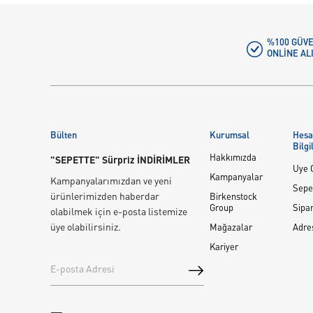
%100 GÜVE
ONLINE AL
Bülten
Kurumsal
Hes
Bilgi
Hakkımızda
"SEPETTE" Sürpriz İNDİRİMLER
Üye G
Kampanyalar
Kampanyalarımızdan ve yeni
Sepe
ürünlerimizden haberdar
Birkenstock
Group
Sipar
olabilmek için e-posta listemize
üye olabilirsiniz.
Mağazalar
Adre
Kariyer