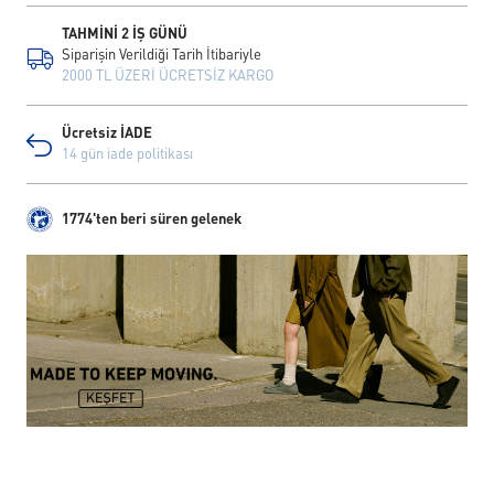
TAHMİNİ 2 İŞ GÜNÜ
Siparişin Verildiği Tarih İtibariyle
2000 TL ÜZERİ ÜCRETSİZ KARGO
Ücretsiz İADE
14 gün iade politikası
1774'ten beri süren gelenek