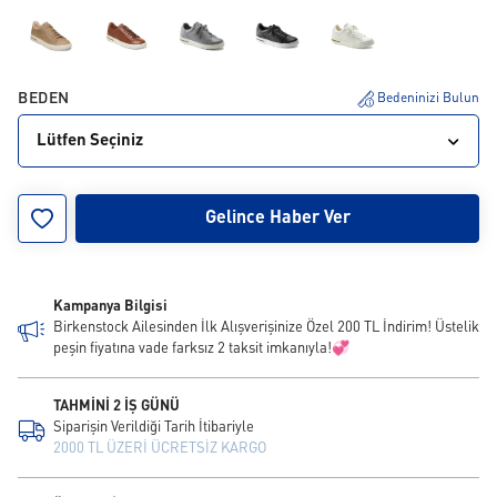
BEDEN
Bedeninizi Bulun
Lütfen Seçiniz
36
37
38
39
40
41
42
43
44
Gelince Haber Ver
45
46
Kampanya Bilgisi
Birkenstock Ailesinden İlk Alışverişinize Özel 200 TL İndirim! Üstelik
peşin fiyatına vade farksız 2 taksit imkanıyla!💞
TAHMİNİ 2 İŞ GÜNÜ
Siparişin Verildiği Tarih İtibariyle
2000 TL ÜZERİ ÜCRETSİZ KARGO