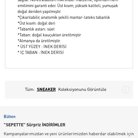
sağlar. Nefes alabilen mikrofiber malzeme, optimum nem
emilimini garanti eder. Üst kısım, yüksek kaliteli, yumuşak
doğal deriden yapılmıştır.
*Çıkarılabilir, anatomik şekilli mantar-lateks tabanlık
*Üst kısım: doğal deri
*Tabanlık astarı: süet
*Taban: doğal kauçuktan üretilmiştir
*Almanya da üretilmiştir.
* ÜST YÜZEY : İNEK DERİSİ
* İÇ TABAN : İNEK DERİSİ
Tüm:
SNEAKER
Koleksiyonunu Görüntüle
Bülten
"SEPETTE" Sürpriz İNDİRİMLER
Kampanyalarımızdan ve yeni ürünlerimizden haberdar olabilmek için