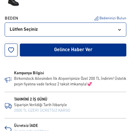
BEDEN
Bedeninizi Bulun
Lütfen Seçiniz
41
44
46
Gelince Haber Ver
Kampanya Bilgisi
Birkenstock Ailesinden İlk Alışverişinize Özel 200 TL İndirim! Üstelik
peşin fiyatına vade farksız 2 taksit imkanıyla!💞
TAHMİNİ 2 İŞ GÜNÜ
Siparişin Verildiği Tarih İtibariyle
2000 TL ÜZERİ ÜCRETSİZ KARGO
Ücretsiz İADE