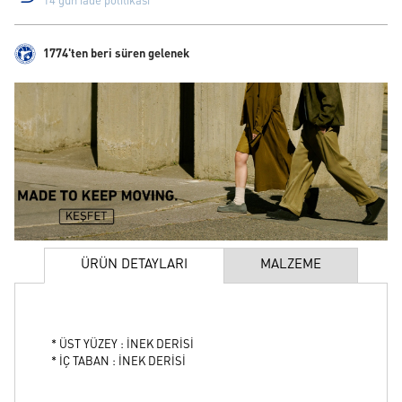
14 gün iade politikası
1774'ten beri süren gelenek
ÜRÜN DETAYLARI
MALZEME
* ÜST YÜZEY : İNEK DERİSİ
* İÇ TABAN : İNEK DERİSİ