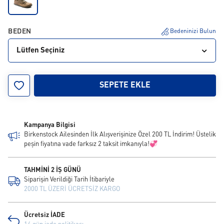
BEDEN
Bedeninizi Bulun
Lütfen Seçiniz
35
36
37
38
39
40
41
42
43
SEPETE EKLE
44
45
46
Kampanya Bilgisi
Birkenstock Ailesinden İlk Alışverişinize Özel 200 TL İndirim! Üstelik
peşin fiyatına vade farksız 2 taksit imkanıyla!💞
TAHMİNİ 2 İŞ GÜNÜ
Siparişin Verildiği Tarih İtibariyle
2000 TL ÜZERİ ÜCRETSİZ KARGO
Ücretsiz İADE