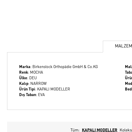
MALZE
Marka
: Birkenstock Orthopädie GmbH & Co.KG
Mal
Renk
: MOCHA
Tab
Ülke
: DEU
Ürün
Kalıp
: NARROW
Mod
Ürün Tipi
: KAPALI MODELLER
Bed
Dış Taban
: EVA
Tüm:
KAPALI MODELLER
Koleks