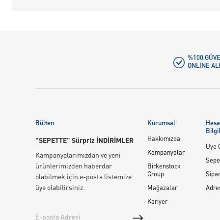
%100 GÜVE
ONLINE AL
Bülten
Kurumsal
Hes
Bilgi
Hakkımızda
"SEPETTE" Sürpriz İNDİRİMLER
Üye G
Kampanyalar
Kampanyalarımızdan ve yeni
Sepe
ürünlerimizden haberdar
Birkenstock
Group
Sipar
olabilmek için e-posta listemize
üye olabilirsiniz.
Mağazalar
Adre
Kariyer