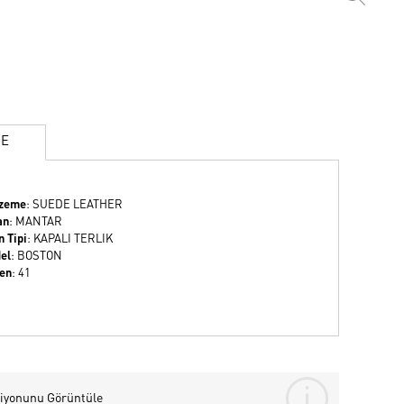
ME
zeme
: SUEDE LEATHER
an
: MANTAR
 Tipi
: KAPALI TERLIK
el
: BOSTON
en
: 41
iyonunu Görüntüle