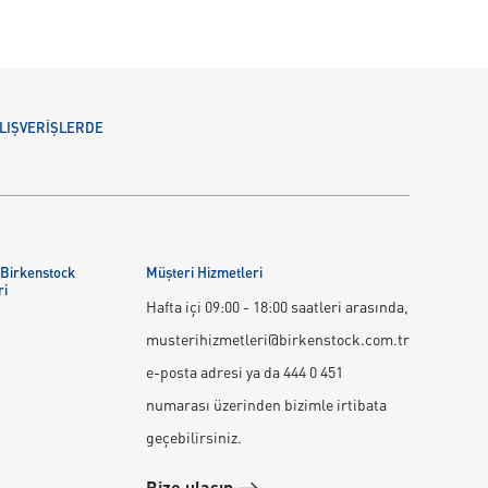
 ALIŞVERİŞLERDE
 Birkenstock
Müşteri Hizmetleri
ri
Hafta içi 09:00 - 18:00 saatleri arasında,
musterihizmetleri@birkenstock.com.tr
e-posta adresi ya da 444 0 451
numarası üzerinden bizimle irtibata
geçebilirsiniz.