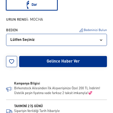
Dar
URUN RENGI:
MOCHA
BEDEN
Bedeninizi Bulun
Lütfen Seçiniz
35
36
37
38
39
40
41
42
Gelince Haber Ver
43
44
45
46
Kampanya Bilgisi
Birkenstock Ailesinden İlk Alışverişinize Özel 200 TL İndirim!
Üstelik peşin fiyatına vade farksız 2 taksit imkanıyla!💞
TAHMİNİ 2 İŞ GÜNÜ
Siparişin Verildiği Tarih İtibariyle