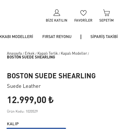
BIZE KATILIN
FAVORILER
SEPETIM
KKABI MODELLERİ
FIRSAT REYONU
SİPARİŞ TAKİBİ
Anasayfa
Erkek
Kapalı Terlik
Kapalı Modeller
/
/
/
/
BOSTON SUEDE SHEARLING
BOSTON SUEDE SHEARLING
Suede Leather
12.999,00 ₺
Ürün Kodu: 1020529
KALIP