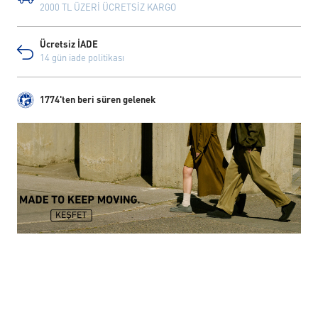
2000 TL ÜZERİ ÜCRETSİZ KARGO
Ücretsiz İADE
14 gün iade politikası
1774'ten beri süren gelenek