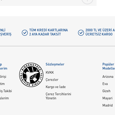
NLI
TÜM KREDI KARTLARINA
2000 TL VE ÜZERİ
IŞVERIŞ
2 AYA KADAR TAKSIT
ÜCRETSIZ KARGO
ap
Sözleşmeler
Popüler
lerim
Modelle
KVKK
irişi
Arizona
Çerezler
tim
Eva
Kargo ve İade
iş Takibi
Gizeh
Çerez Tercihlerini
slerim
Yönetin
Mayari
Madrid