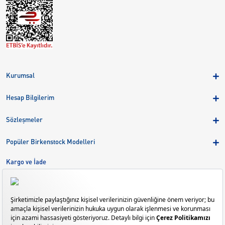
Kurumsal
Hakkımızda
Hesap Bilgilerim
Kampanyalar
Üye Girişi
Birkenstock Group
Sözleşmeler
Sepetim
Mağazalar
KVKK
Sipariş Takibi
Popüler Birkenstock Modelleri
Kariyer
Çerezler
Adreslerim
Arizona
Kargo ve İade
Kargo ve İade
Eva
Çerez Tercihlerini Yönetin
Bize Ulaşın
Gizeh
Mayari
Madrid