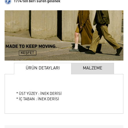
1774'ten beri süren gelenek
ÜRÜN DETAYLARI
MALZEME
* ÜST YÜZEY : İNEK DERİSİ
* İÇ TABAN : İNEK DERİSİ