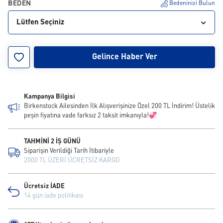
BEDEN
Bedeninizi Bulun
Lütfen Seçiniz
40
41
43
Gelince Haber Ver
Kampanya Bilgisi
Birkenstock Ailesinden İlk Alışverişinize Özel 200 TL İndirim! Üstelik
peşin fiyatına vade farksız 2 taksit imkanıyla!💞
TAHMİNİ 2 İŞ GÜNÜ
Siparişin Verildiği Tarih İtibariyle
2000 TL ÜZERİ ÜCRETSİZ KARGO
Ücretsiz İADE
14 gün iade politikası