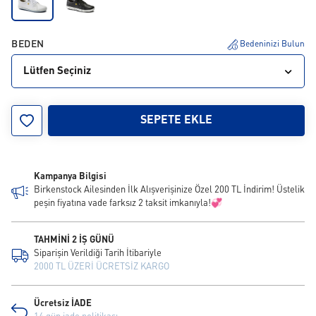
BEDEN
Bedeninizi Bulun
Lütfen Seçiniz
36
37
38
39
40
41
42
43
44
SEPETE EKLE
45
46
Kampanya Bilgisi
Birkenstock Ailesinden İlk Alışverişinize Özel 200 TL İndirim! Üstelik
peşin fiyatına vade farksız 2 taksit imkanıyla!💞
TAHMİNİ 2 İŞ GÜNÜ
Siparişin Verildiği Tarih İtibariyle
2000 TL ÜZERİ ÜCRETSİZ KARGO
Ücretsiz İADE