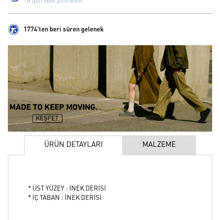
14 gün iade politikası
1774'ten beri süren gelenek
ÜRÜN DETAYLARI
MALZEME
* ÜST YÜZEY : İNEK DERİSİ
* İÇ TABAN : İNEK DERİSİ