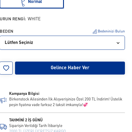
Normal
URUN RENGI:
WHITE
BEDEN
Bedeninizi Bulun
Lütfen Seçiniz
38
40
42
Gelince Haber Ver
Kampanya Bilgisi
Birkenstock Ailesinden İlk Alışverişinize Özel 200 TL İndirim! Üstelik
peşin fiyatına vade farksız 2 taksit imkanıyla!💞
TAHMİNİ 2 İŞ GÜNÜ
Siparişin Verildiği Tarih İtibariyle
2000 TL ÜZERİ ÜCRETSİZ KARGO