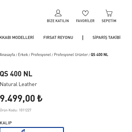
BIZE KATILIN
FAVORILER
SEPETIM
KKABI MODELLERİ
FIRSAT REYONU
SİPARİŞ TAKİBİ
Anasayfa
Erkek
Profesyonel
Profesyonel Ürünler
QS 400 NL
/
/
/
/
QS 400 NL
Natural Leather
9.499,00 ₺
Ürün Kodu: 1011227
KALIP