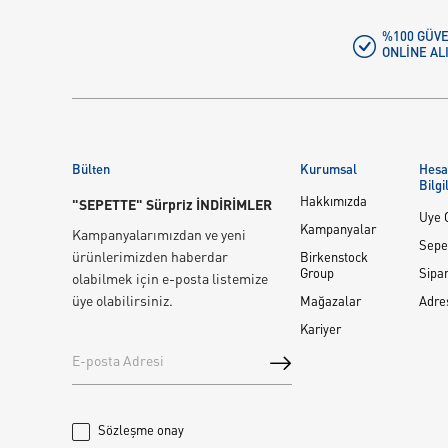
%100 GÜVE
ONLINE AL
Bülten
Kurumsal
Hes
Bilgi
Hakkımızda
"SEPETTE" Sürpriz İNDİRİMLER
Üye G
Kampanyalar
Kampanyalarımızdan ve yeni
Sepe
ürünlerimizden haberdar
Birkenstock
Group
Sipar
olabilmek için e-posta listemize
üye olabilirsiniz.
Mağazalar
Adre
Kariyer
Sözleşme onay