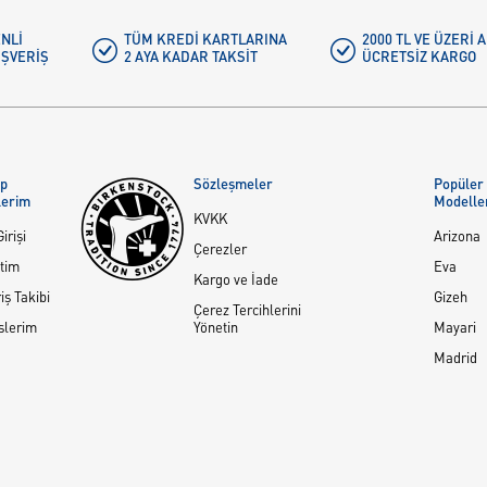
NLI
TÜM KREDI KARTLARINA
2000 TL VE ÜZERİ
IŞVERIŞ
2 AYA KADAR TAKSIT
ÜCRETSIZ KARGO
ap
Sözleşmeler
Popüler
lerim
Modelle
KVKK
irişi
Arizona
Çerezler
tim
Eva
Kargo ve İade
iş Takibi
Gizeh
Çerez Tercihlerini
slerim
Yönetin
Mayari
Madrid