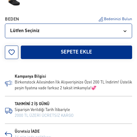
BEDEN
Bedeninizi Bulun
Lütfen Seçiniz
39
41
42
43
44
45
46
SEPETE EKLE
Kampanya Bilgisi
Birkenstock Ailesinden İlk Alışverişinize Özel 200 TL İndirim! Üstelik
peşin fiyatına vade farksız 2 taksit imkanıyla!💞
TAHMİNİ 2 İŞ GÜNÜ
Siparişin Verildiği Tarih İtibariyle
2000 TL ÜZERİ ÜCRETSİZ KARGO
Ücretsiz İADE