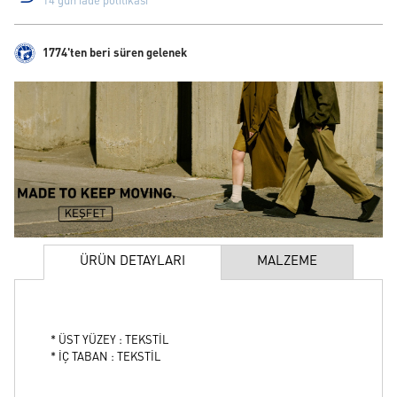
14 gün iade politikası
1774'ten beri süren gelenek
ÜRÜN DETAYLARI
MALZEME
* ÜST YÜZEY : TEKSTİL
* İÇ TABAN : TEKSTİL