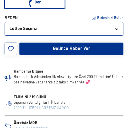
Dar
BEDEN
Bedeninizi Bulun
Lütfen Seçiniz
36
39
42
45
Gelince Haber Ver
Kampanya Bilgisi
Birkenstock Ailesinden İlk Alışverişinize Özel 200 TL İndirim! Üstelik
peşin fiyatına vade farksız 2 taksit imkanıyla!💞
TAHMİNİ 2 İŞ GÜNÜ
Siparişin Verildiği Tarih İtibariyle
2000 TL ÜZERİ ÜCRETSİZ KARGO
Ücretsiz İADE