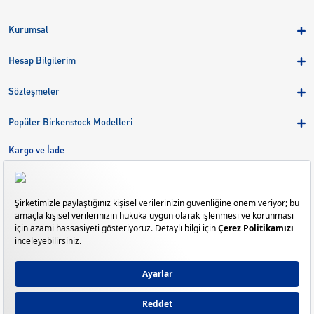
Kurumsal
Hakkımızda
Hesap Bilgilerim
Kampanyalar
Üye Girişi
Birkenstock Group
Sözleşmeler
Sepetim
Mağazalar
KVKK
Sipariş Takibi
Popüler Birkenstock Modelleri
Kariyer
Çerezler
Adreslerim
Arizona
Kargo ve İade
Kargo ve İade
Eva
Çerez Tercihlerini Yönetin
Bize Ulaşın
Gizeh
Mayari
Madrid