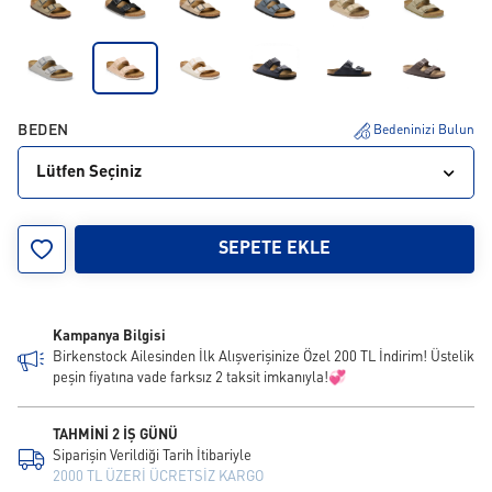
BEDEN
Bedeninizi Bulun
Lütfen Seçiniz
35
36
37
38
39
40
41
42
43
SEPETE EKLE
44
Kampanya Bilgisi
Birkenstock Ailesinden İlk Alışverişinize Özel 200 TL İndirim! Üstelik
peşin fiyatına vade farksız 2 taksit imkanıyla!💞
TAHMİNİ 2 İŞ GÜNÜ
Siparişin Verildiği Tarih İtibariyle
2000 TL ÜZERİ ÜCRETSİZ KARGO