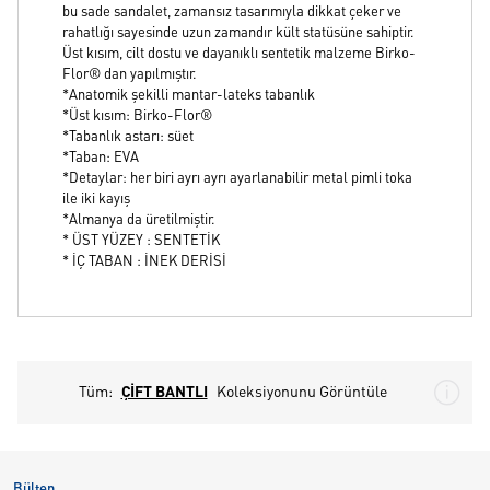
bu sade sandalet, zamansız tasarımıyla dikkat çeker ve
rahatlığı sayesinde uzun zamandır kült statüsüne sahiptir.
Üst kısım, cilt dostu ve dayanıklı sentetik malzeme Birko-
Flor® dan yapılmıştır.
*Anatomik şekilli mantar-lateks tabanlık
*Üst kısım: Birko-Flor®
*Tabanlık astarı: süet
*Taban: EVA
*Detaylar: her biri ayrı ayrı ayarlanabilir metal pimli toka
ile iki kayış
*Almanya da üretilmiştir.
* ÜST YÜZEY : SENTETİK
* İÇ TABAN : İNEK DERİSİ
Tüm:
ÇİFT BANTLI
Koleksiyonunu Görüntüle
Bülten