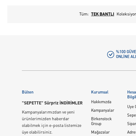
Tüm:
TEK BANTLI
Koleksiyo
%100 GÜVE
ONLINE AL
Bülten
Kurumsal
Hes
Bilgi
Hakkımızda
"SEPETTE" Sürpriz İNDİRİMLER
Üye G
Kampanyalar
Kampanyalarımızdan ve yeni
Sepe
ürünlerimizden haberdar
Birkenstock
Group
Sipar
olabilmek için e-posta listemize
üye olabilirsiniz.
Mağazalar
Adre