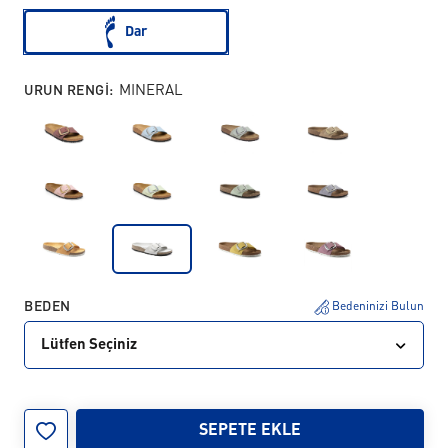
Dar
URUN RENGI:
MINERAL
BEDEN
Bedeninizi Bulun
Lütfen Seçiniz
35
36
37
38
39
40
41
SEPETE EKLE