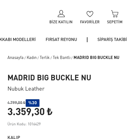
BIZE KATILIN
FAVORILER
SEPETIM
KKABI MODELLERİ
FIRSAT REYONU
SİPARİŞ TAKİBİ
Anasayfa
Kadın
Terlik
Tek Bantlı
MADRID BIG BUCKLE NU
/
/
/
/
MADRID BIG BUCKLE NU
Nubuk Leather
%30
4.799,00 ₺
3.359,30 ₺
Ürün Kodu: 1016429
KALIP