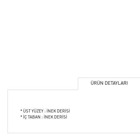
ÜRÜN DETAYLARI
* ÜST YÜZEY : İNEK DERİSİ
* İÇ TABAN : İNEK DERİSİ