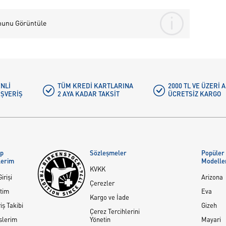
nunu Görüntüle
NLI
TÜM KREDI KARTLARINA
2000 TL VE ÜZERİ
IŞVERIŞ
2 AYA KADAR TAKSIT
ÜCRETSIZ KARGO
ap
Sözleşmeler
Popüler
lerim
Modelle
KVKK
irişi
Arizona
Çerezler
tim
Eva
Kargo ve İade
iş Takibi
Gizeh
Çerez Tercihlerini
slerim
Yönetin
Mayari