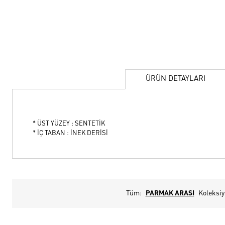
ÜRÜN DETAYLARI
* ÜST YÜZEY : SENTETİK
* İÇ TABAN : İNEK DERİSİ
Tüm:
PARMAK ARASI
Koleksi