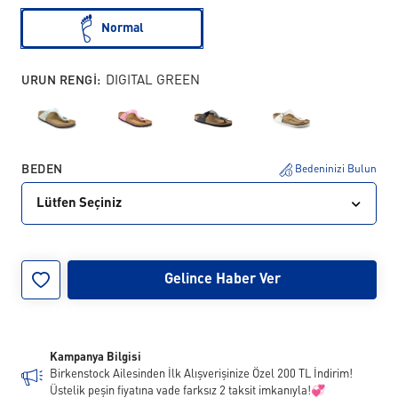
Normal
URUN RENGI:
DIGITAL GREEN
BEDEN
Bedeninizi Bulun
Lütfen Seçiniz
35
36
37
38
39
40
41
42
Gelince Haber Ver
43
Kampanya Bilgisi
Birkenstock Ailesinden İlk Alışverişinize Özel 200 TL İndirim!
Üstelik peşin fiyatına vade farksız 2 taksit imkanıyla!💞