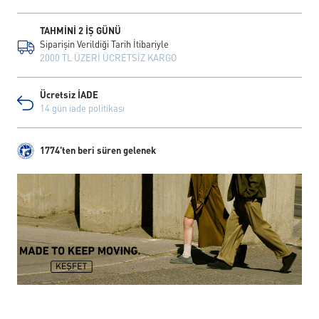
TAHMİNİ 2 İŞ GÜNÜ
Siparişin Verildiği Tarih İtibariyle
2000 TL ÜZERİ ÜCRETSİZ KARGO
Ücretsiz İADE
14 gün iade politikası
1774'ten beri süren gelenek