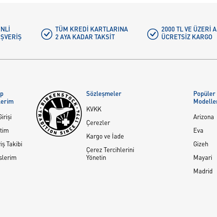
NLI
TÜM KREDI KARTLARINA
2000 TL VE ÜZERİ
IŞVERIŞ
2 AYA KADAR TAKSIT
ÜCRETSIZ KARGO
ap
Sözleşmeler
Popüler
lerim
Modelle
KVKK
irişi
Arizona
Çerezler
tim
Eva
Kargo ve İade
iş Takibi
Gizeh
Çerez Tercihlerini
slerim
Yönetin
Mayari
Madrid