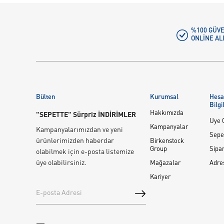
%100 GÜVE
ONLINE AL
Bülten
Kurumsal
Hes
Bilgi
Hakkımızda
"SEPETTE" Sürpriz İNDİRİMLER
Üye G
Kampanyalar
Kampanyalarımızdan ve yeni
Sepe
ürünlerimizden haberdar
Birkenstock
Group
Sipar
olabilmek için e-posta listemize
üye olabilirsiniz.
Mağazalar
Adre
Kariyer