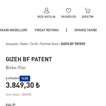
BIZE KATILIN
FAVORILER
SEPETIM
KKABI MODELLERİ
FIRSAT REYONU
SİPARİŞ TAKİBİ
Anasayfa
Kadın
Terlik
Parmak Arası
GIZEH BF PATENT
/
/
/
/
GIZEH BF PATENT
Birko-Flor
%30
5.499,00 ₺
3.849,30 ₺
Ürün Kodu: 1025378
KALIP