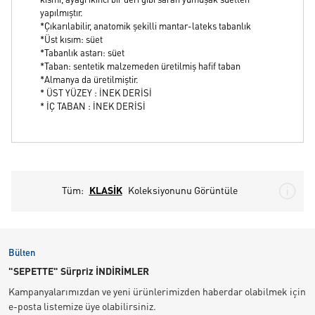
kısmı, ayağı ikinci bir deri gibi saran yumuşak süetten
yapılmıştır.
*Çıkarılabilir, anatomik şekilli mantar-lateks tabanlık
*Üst kısım: süet
*Tabanlık astarı: süet
*Taban: sentetik malzemeden üretilmiş hafif taban
*Almanya da üretilmiştir.
* ÜST YÜZEY : İNEK DERİSİ
* İÇ TABAN : İNEK DERİSİ
Tüm:
KLASİK
Koleksiyonunu Görüntüle
Bülten
"SEPETTE" Sürpriz İNDİRİMLER
Kampanyalarımızdan ve yeni ürünlerimizden haberdar olabilmek için
e-posta listemize üye olabilirsiniz.