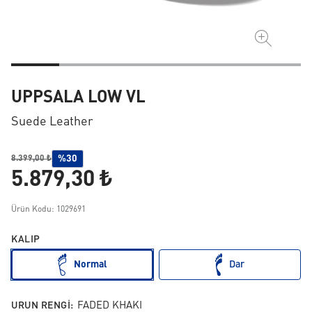
UPPSALA LOW VL
Suede Leather
%30
8.399,00 ₺
5.879,30 ₺
Ürün Kodu: 1029691
KALIP
Normal
Dar
URUN RENGI:
FADED KHAKI