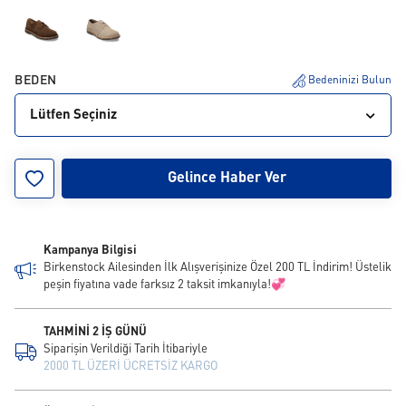
BEDEN
Bedeninizi Bulun
Lütfen Seçiniz
36
37
38
39
40
41
42
43
44
Gelince Haber Ver
45
46
Kampanya Bilgisi
Birkenstock Ailesinden İlk Alışverişinize Özel 200 TL İndirim! Üstelik
peşin fiyatına vade farksız 2 taksit imkanıyla!💞
TAHMİNİ 2 İŞ GÜNÜ
Siparişin Verildiği Tarih İtibariyle
2000 TL ÜZERİ ÜCRETSİZ KARGO