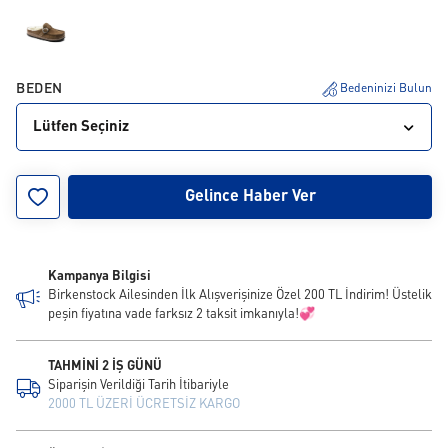
BEDEN
Bedeninizi Bulun
Lütfen Seçiniz
35
36
37
38
39
40
41
42
Gelince Haber Ver
Kampanya Bilgisi
Birkenstock Ailesinden İlk Alışverişinize Özel 200 TL İndirim! Üstelik
peşin fiyatına vade farksız 2 taksit imkanıyla!💞
TAHMİNİ 2 İŞ GÜNÜ
Siparişin Verildiği Tarih İtibariyle
2000 TL ÜZERİ ÜCRETSİZ KARGO