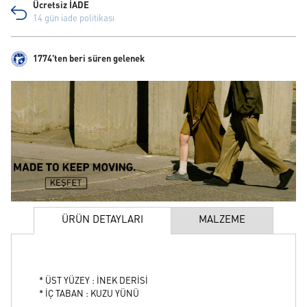
Ücretsiz İADE
14 gün iade politikası
1774'ten beri süren gelenek
ÜRÜN DETAYLARI
MALZEME
* ÜST YÜZEY : İNEK DERİSİ
* İÇ TABAN : KUZU YÜNÜ