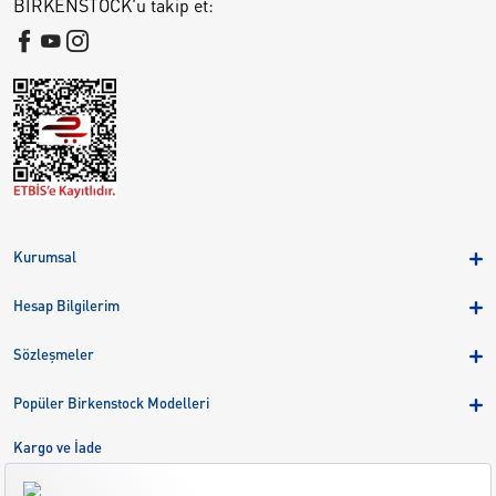
BIRKENSTOCK'u takip et:
Kurumsal
Hakkımızda
Hesap Bilgilerim
Kampanyalar
Üye Girişi
Birkenstock Group
Sözleşmeler
Sepetim
Mağazalar
KVKK
Sipariş Takibi
Popüler Birkenstock Modelleri
Kariyer
Çerezler
Adreslerim
Arizona
Kargo ve İade
Kargo ve İade
Eva
Çerez Tercihlerini Yönetin
Bize Ulaşın