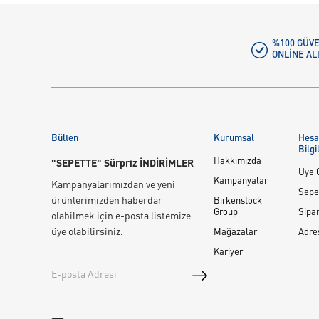
%100 GÜVE
ONLINE AL
Bülten
Kurumsal
Hes
Bilgi
Hakkımızda
"SEPETTE" Sürpriz İNDİRİMLER
Üye G
Kampanyalar
Kampanyalarımızdan ve yeni
Sepe
ürünlerimizden haberdar
Birkenstock
Group
Sipar
olabilmek için e-posta listemize
üye olabilirsiniz.
Mağazalar
Adre
Kariyer