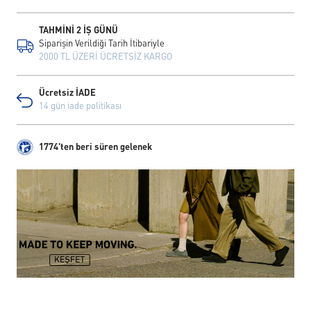
TAHMİNİ 2 İŞ GÜNÜ
Siparişin Verildiği Tarih İtibariyle
2000 TL ÜZERİ ÜCRETSİZ KARGO
Ücretsiz İADE
14 gün iade politikası
1774'ten beri süren gelenek