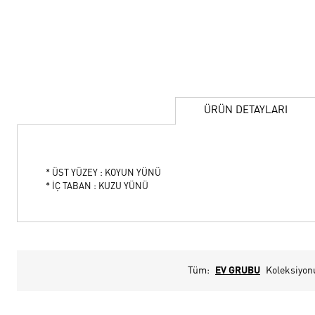
ÜRÜN DETAYLARI
* ÜST YÜZEY : KOYUN YÜNÜ
* İÇ TABAN : KUZU YÜNÜ
Tüm:
EV GRUBU
Koleksiyon