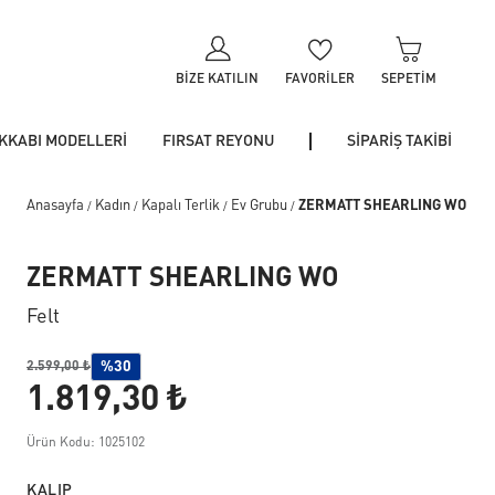
BIZE KATILIN
FAVORILER
SEPETIM
KKABI MODELLERİ
FIRSAT REYONU
SİPARİŞ TAKİBİ
Anasayfa
Kadın
Kapalı Terlik
Ev Grubu
ZERMATT SHEARLING WO
/
/
/
/
ZERMATT SHEARLING WO
Felt
%30
2.599,00 ₺
1.819,30 ₺
Ürün Kodu: 1025102
KALIP