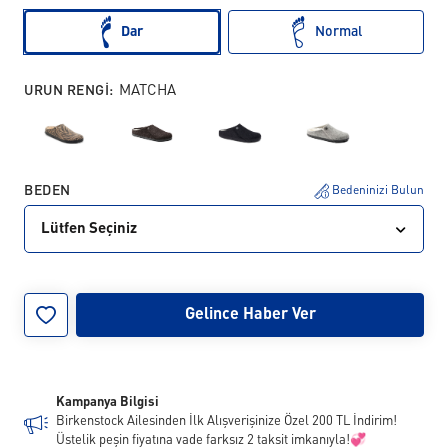
Dar
Normal
URUN RENGI:
MATCHA
BEDEN
Bedeninizi Bulun
Lütfen Seçiniz
35
36
37
38
39
40
41
42
Gelince Haber Ver
43
44
45
46
Kampanya Bilgisi
Birkenstock Ailesinden İlk Alışverişinize Özel 200 TL İndirim!
Üstelik peşin fiyatına vade farksız 2 taksit imkanıyla!💞