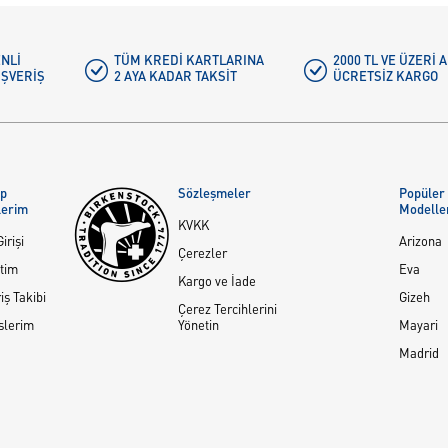
NLI
TÜM KREDI KARTLARINA
2000 TL VE ÜZERİ
IŞVERIŞ
2 AYA KADAR TAKSIT
ÜCRETSIZ KARGO
ap
Sözleşmeler
Popüler
lerim
Modelle
KVKK
irişi
Arizona
Çerezler
tim
Eva
Kargo ve İade
iş Takibi
Gizeh
Çerez Tercihlerini
slerim
Yönetin
Mayari
Madrid