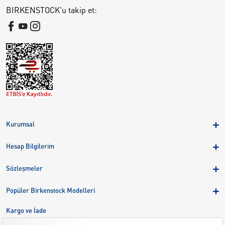
BIRKENSTOCK'u takip et:
Kurumsal
Hakkımızda
Hesap Bilgilerim
Kampanyalar
Üye Girişi
Birkenstock Group
Sözleşmeler
Sepetim
Mağazalar
KVKK
Sipariş Takibi
Popüler Birkenstock Modelleri
Kariyer
Çerezler
Adreslerim
Arizona
Kargo ve İade
Kargo ve İade
Eva