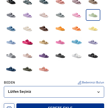
BEDEN
Bedeninizi Bulun
Lütfen Seçiniz
35
36
37
38
39
40
41