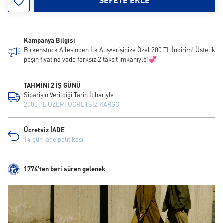
SEPETE EKLE
Kampanya Bilgisi
Birkenstock Ailesinden İlk Alışverişinize Özel 200 TL İndirim! Üstelik
peşin fiyatına vade farksız 2 taksit imkanıyla!💞
TAHMİNİ 2 İŞ GÜNÜ
Siparişin Verildiği Tarih İtibariyle
2000 TL ÜZERİ ÜCRETSİZ KARGO
Ücretsiz İADE
14 gün iade politikası
1774'ten beri süren gelenek