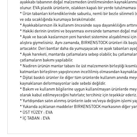
ayakkabı tabanının doğal malzemeden üretilmesinden kaynaklanmakta
olunur. EVA plastik ürünlerin, ıslakken kapalı bir yerde tutulmama
* Ürün tabanları kirlendiklerinde sabunlu, nemli bir bezle silinmeli (
ve oda sıcaklığında kurumaya bırakılmalıdır.
* Ayakkabılarınızın ilk kullanım öncesinde suya dayanıklılığını arttırıc
* Hakiki derinin üretimi ve boyanması evresinde tamamen doğal malz
* Ayak ve bacak kaslarınızın yeni hareket sistemine alışabilmesi için a
alıştıra giymelisiniz. Aynı zamanda, BIRKENSTOCK ürünleri ilk başta s
artacaktır. Deri bantlar daha da yumuşayacak ve ayak tabanları aya
* Ayak hareketi, mantarda çatlamalara sebep olabilir, bu çatlamal
çatlamaların bakımı yapılabilir.
* Nadiren ürünün mantar tabanı ile üst malzemenin birleştiği kısımla
katmanları birleştiren yapıştırıcının inceltilmiş olmasından kaynakl
* Dijital baskılı ürünler ile diğer tüm ürünlerde kullanım anında 
kaynaklanan deformasyonlar iade sebebi değildir.
* Bakım ve kullanım bilgilerine uygun kullanılmayan ürünlerde mey
olarak kabul edilmeyeceğini hatırlatır, tercihiniz için teşekkür ederiz
* Yurtdışından satın alınmış ürünlerin iade ve/veya değişim işlemi
* Yukarıda açıklanan maddeler BIRKENSTOCK markasının diğer yan
* ÜST YÜZEY : EVA
* İÇ TABAN : EVA