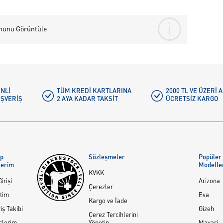
nunu Görüntüle
NLI
TÜM KREDI KARTLARINA
2000 TL VE ÜZERİ
IŞVERIŞ
2 AYA KADAR TAKSIT
ÜCRETSIZ KARGO
ap
Sözleşmeler
Popüler
lerim
Modelle
KVKK
irişi
Arizona
Çerezler
tim
Eva
Kargo ve İade
iş Takibi
Gizeh
Çerez Tercihlerini