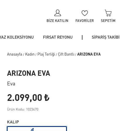
BIZE KATILIN
FAVORILER
SEPETIM
YAZ KOLEKSİYONU
FIRSAT REYONU
SİPARİŞ TAKİBİ
Anasayfa
Kadın
Plaj Terliği
Çift Bantlı
ARIZONA EVA
/
/
/
/
ARIZONA EVA
Eva
2.099,00 ₺
Ürün Kodu: 1023470
KALIP