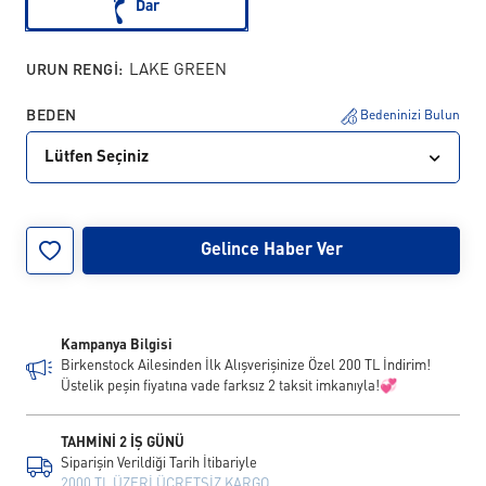
Dar
URUN RENGI:
LAKE GREEN
BEDEN
Bedeninizi Bulun
Lütfen Seçiniz
41
Gelince Haber Ver
Kampanya Bilgisi
Birkenstock Ailesinden İlk Alışverişinize Özel 200 TL İndirim!
Üstelik peşin fiyatına vade farksız 2 taksit imkanıyla!💞
TAHMİNİ 2 İŞ GÜNÜ
Siparişin Verildiği Tarih İtibariyle
2000 TL ÜZERİ ÜCRETSİZ KARGO