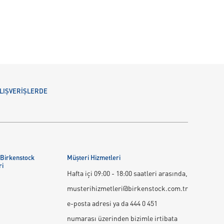
 ALIŞVERİŞLERDE
 Birkenstock
Müşteri Hizmetleri
ri
Hafta içi 09:00 - 18:00 saatleri arasında,
musterihizmetleri@birkenstock.com.tr
e-posta adresi ya da 444 0 451
numarası üzerinden bizimle irtibata