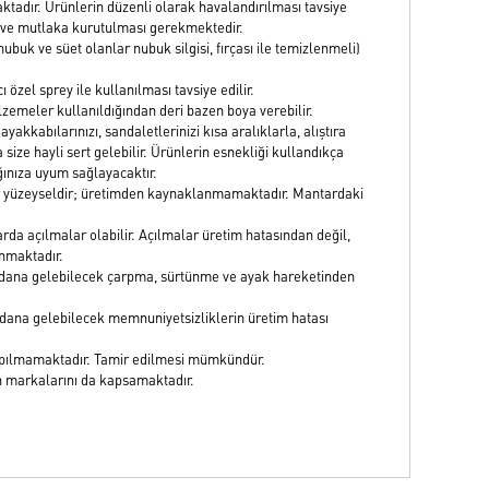
dır. Ürünlerin düzenli olarak havalandırılması tavsiye
sı ve mutlaka kurutulması gerekmektedir.
nubuk ve süet olanlar nubuk silgisi, fırçası ile temizlenmeli)
ı özel sprey ile kullanılması tavsiye edilir.
emeler kullanıldığından deri bazen boya verebilir.
yakkabılarınızı, sandaletlerinizi kısa aralıklarla, alıştıra
ize hayli sert gelebilir. Ürünlerin esnekliği kullandıkça
ğınıza uyum sağlayacaktır.
ar yüzeyseldir; üretimden kaynaklanmamaktadır. Mantardaki
rda açılmalar olabilir. Açılmalar üretim hatasından değil,
anmaktadır.
meydana gelebilecek çarpma, sürtünme ve ayak hareketinden
dana gelebilecek memnuniyetsizliklerin üretim hatası
.
 yapılmamaktadır. Tamir edilmesi mümkündür.
 markalarını da kapsamaktadır.