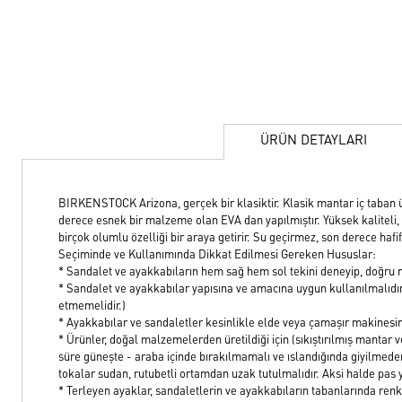
ÜRÜN DETAYLARI
BIRKENSTOCK Arizona, gerçek bir klasiktir. Klasik mantar iç taban ü
derece esnek bir malzeme olan EVA dan yapılmıştır. Yüksek kaliteli, 
birçok olumlu özelliği bir araya getirir. Su geçirmez, son derece haf
Seçiminde ve Kullanımında Dikkat Edilmesi Gereken Hususlar:
* Sandalet ve ayakkabıların hem sağ hem sol tekini deneyip, doğru 
* Sandalet ve ayakkabılar yapısına ve amacına uygun kullanılmalıdır
etmemelidir.)
* Ayakkabılar ve sandaletler kesinlikle elde veya çamaşır makinesi
* Ürünler, doğal malzemelerden üretildiği için (sıkıştırılmış mantar v
süre güneşte - araba içinde bırakılmamalı ve ıslandığında giyilmede
tokalar sudan, rutubetli ortamdan uzak tutulmalıdır. Aksi halde pas y
* Terleyen ayaklar, sandaletlerin ve ayakkabıların tabanlarında renk