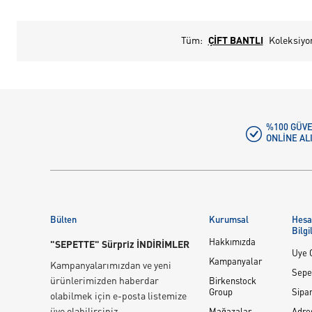
Tüm:
ÇİFT BANTLI
Koleksiyo
%100 GÜVE
ONLINE AL
Bülten
Kurumsal
Hes
Bilgi
Hakkımızda
"SEPETTE" Sürpriz İNDİRİMLER
Üye G
Kampanyalar
Kampanyalarımızdan ve yeni
Sepe
ürünlerimizden haberdar
Birkenstock
Group
Sipar
olabilmek için e-posta listemize