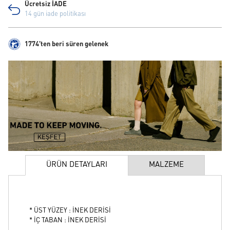
Ücretsiz İADE
14 gün iade politikası
1774'ten beri süren gelenek
ÜRÜN DETAYLARI
MALZEME
* ÜST YÜZEY : İNEK DERİSİ
* İÇ TABAN : İNEK DERİSİ