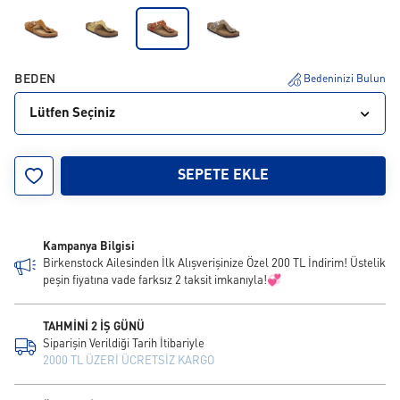
BEDEN
Bedeninizi Bulun
Lütfen Seçiniz
35
36
37
38
39
40
41
42
SEPETE EKLE
Kampanya Bilgisi
Birkenstock Ailesinden İlk Alışverişinize Özel 200 TL İndirim! Üstelik
peşin fiyatına vade farksız 2 taksit imkanıyla!💞
TAHMİNİ 2 İŞ GÜNÜ
Siparişin Verildiği Tarih İtibariyle
2000 TL ÜZERİ ÜCRETSİZ KARGO