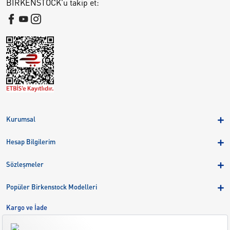
BIRKENSTOCK'u takip et:
Kurumsal
Hakkımızda
Hesap Bilgilerim
Kampanyalar
Üye Girişi
Birkenstock Group
Sözleşmeler
Sepetim
Mağazalar
KVKK
Sipariş Takibi
Popüler Birkenstock Modelleri
Kariyer
Çerezler
Adreslerim
Arizona
Kargo ve İade
Kargo ve İade
Eva
Çerez Tercihlerini Yönetin
Bize Ulaşın